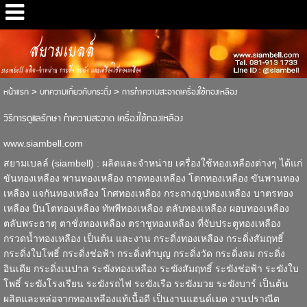
สยามเบลล์
siambell ผลิต-จำหน่าย กระดิ่ง ระฆัง และเครื่องใช้ทองเหลือง
หน้าแรก
>
บทความเกี่ยวกับกระดิ่ง
>
การทำความสะอาดเครื่องใช้ทองเหลือง
วิธีการดูแลรักษา ทำความสะอาด เครื่องใช้ทองเหลือง
www.siambell.com
สยามเบลล์ (siambell) : ผลิตและจำหน่าย
เครื่องใช้ทองเหลือง
ต่างๆ ได้แก่
ขันทองเหลือง
พานทองเหลือง
ถาดทองเหลือง
โตกทองเหลือง
ขันพานทอง
เหลือง
แจกันทองเหลือง
โกศทองเหลือง
กระถางธูปทองเหลือง
บาตรทอง
เหลือง
ปิ่นโตทองเหลือง
ทัพพีทองเหลือง
ตลับทองเหลือง
ผอบทองเหลือง
ตลับพระธาตุ
ตาชั่งทองเหลือง
ตราชูทองเหลือง
ที่จับประตูทองเหลือง
กรวดน้ำทองเหลือง
เป็นต้น และงาน
กระดิ่งทองเหลือง
กระดิ่งสัมฤทธิ์
กระดิ่งใบโพธิ์
กระดิ่งช่อฟ้า
กระดิ่งทำบุญ
กระดิ่งวัด
กระดิ่งลม
กระดิ่ง
อินเดีย
กระดิ่งเนปาล
ระฆังทองเหลือง
ระฆังสัมฤทธิ์
ระฆังช่อฟ้า
ระฆังใบ
โพธิ์
ระฆังโรงเรียน
ระฆังรถไฟ
ระฆังเรือ
ระฆังมวย
ระฆังบาร์
เป็นต้น
ผลิตและหล่อจากทองเหลืองแท้เนื้อดี เป็นงานแฮนด์เมด งานปราณีต