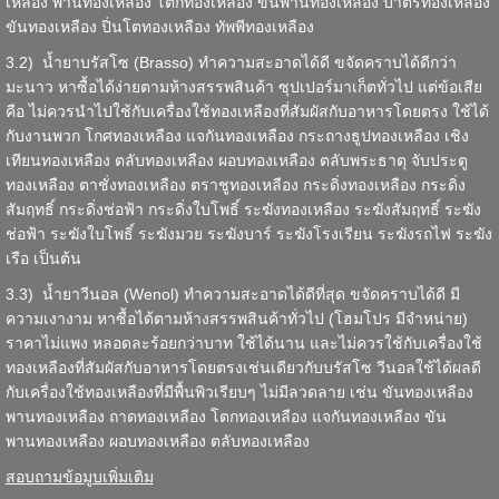
เหลือง พานทองเหลือง โตกทองเหลือง ขันพานทองเหลือง บาตรทองเหลือง
ขันทองเหลือง ปิ่นโตทองเหลือง ทัพพีทองเหลือง
3.2) น้ำยาบรัสโซ (Brasso) ทำความสะอาดได้ดี ขจัดคราบได้ดีกว่า
มะนาว หาซื้อได้ง่ายตามห้างสรรพสินค้า ซุปเปอร์มาเก็ตทั่วไป แต่ข้อเสีย
คือ ไม่ควรนำไปใช้กับเครื่องใช้ทองเหลืองที่สัมผัสกับอาหารโดยตรง ใช้ได้
กับงานพวก โกศทองเหลือง แจกันทองเหลือง กระถางธูปทองเหลือง เชิง
เทียนทองเหลือง ตลับทองเหลือง ผอบทองเหลือง ตลับพระธาตุ จับประตู
ทองเหลือง ตาชั่งทองเหลือง ตราชูทองเหลือง กระดิ่งทองเหลือง กระดิ่ง
สัมฤทธิ์ กระดิ่งช่อฟ้า กระดิ่งใบโพธิ์ ระฆังทองเหลือง ระฆังสัมฤทธิ์ ระฆัง
ช่อฟ้า ระฆังใบโพธิ์ ระฆังมวย ระฆังบาร์ ระฆังโรงเรียน ระฆังรถไฟ ระฆัง
เรือ เป็นต้น
3.3) น้ำยาวีนอล (Wenol) ทำความสะอาดได้ดีที่สุด ขจัดคราบได้ดี มี
ความเงางาม หาซื้อได้ตามห้างสรรพสินค้าทั่วไป (โฮมโปร มีจำหน่าย)
ราคาไม่แพง หลอดละร้อยกว่าบาท ใช้ได้นาน และไม่ควรใช้กับเครื่องใช้
ทองเหลืองที่สัมผัสกับอาหารโดยตรงเช่นเดียวกับบรัสโซ วีนอลใช้ได้ผลดี
กับเครื่องใช้ทองเหลืองที่มีพื้นพิวเรียบๆ ไม่มีลวดลาย เช่น ขันทองเหลือง
พานทองเหลือง ถาดทองเหลือง โตกทองเหลือง แจกันทองเหลือง ขัน
พานทองเหลือง ผอบทองเหลือง ตลับทองเหลือง
สอบถามข้อมูบเพิ่มเติม