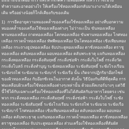
ยืนนานขึ้นได้อย่างไร และหากเกิดความหมองคล้ำแล้ว เราจะมีวิธี
ทำความสะอาดอย่างไร ให้เครื่องใช้ทองเหลืองกลับมาเงางามได้เหมือน
เดิม หรืออย่างน้อยก็ใกล้เคียงกับของเดิม
1) การยืดอายุความหมองคล้ำของเครื่องใช้ทองเหลือง อย่างที่บอกความ
หมองคล้ำของเครื่องใช้ทองเหลืองต่างๆ ไม่ว่าจะเป็น ขันทองเหลือง
พานทองเหลือง
ถาดทองเหลือง
โตกทองเหลือง ขันพานทองเหลือง
โกศทอง
เหลือง
กรวดน้ำทองเหลือง ทัพพีทองเหลือง ปิ่นโตทองเหลือง
เชิงเทียนทอง
เหลือง
กระถางธูปทองเหลือง จับประตูทองเหลือง ตาชั่งทองเหลือง ตราชู
ทองเหลือง
ตลับทองเหลือง
ผอบทองเหลือง ตลับพระธาตุ
แจกันทองเหลือง
กระดิ่งทองเหลือง กระดิ่งสัมฤทธิ์ กระดิ่งช่อฟ้า กระดิ่งใบโพธิ์ กระดิ่งวัด
กระดิ่งโบสถ์ กระดิ่งทำบุญ ระฆังทองเหลือง ระฆังสัมฤทธิ์ ระฆังโรงเรียน
ระฆังรถไฟ ระฆังมวย ระฆังบาร์ ระฆังเรือ นั้น เกิดจากปฏิกริยาอ๊อกไซด์
ของผิวทองเหลือง กับอ๊อกซิเจนในอากาศ ดังนั้น วิธีป้องกันที่ดีที่สุดคือ การ
พ่นเคลือบผิวเครื่องใช้ทองเหลืองต่างๆเหล่านั้น ด้วยแล๊คเกอร์บางๆ แต่วิธี
นี้ใช้ได้กับเฉพาะเครื่องใช้ทองเหลืองที่ไม่ได้สัมผัสกับอาหารโดยตรง เช่น
พวก กระดิ่งทองเหลือง กระดิ่งสัมฤทธิ์ กระดิ่งช่อฟ้า กระดิ่งใบโพธิ์ ระฆัง
ทองเหลือง ระฆังสัมฤทธิ์ ระฆังโรงเรียน ระฆังรถไฟ ระฆังมวย ระฆังเรือ
ระฆังบาร์ โกศทองเหลือง เชิงเทียนทองเหลือง ตลับทองเหลือง ผอบทอง
เหลือง ตลับพระธาตุ แจกันทองเหลือง กรวดน้ำทองเหลือง ตาชั่งทองเหลือง
ตราชูทองเหลือง จับประตูทองเหลือง ส่วนเครื่องใช้ทองเหลืองที่สัมผัส