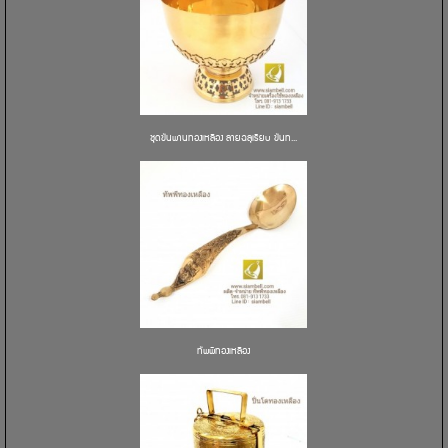
ชุดขันพานทองเหลือง ลายฉลุเรียบ ขันท...
ทัพพีทองเหลือง