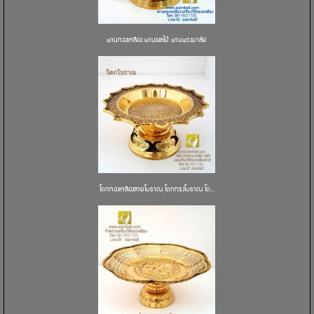
พานทองเหลือง พานผลไม้ พานพวงมาลัย
โตกทองเหลืองลายโบราณ โตกทรงโบราณ โต...