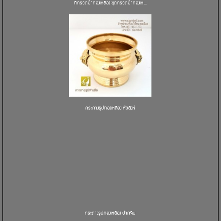
ที่กรวดน้ำทองเหลือง ชุดกรวดน้ำทองเห...
กระถางธูปทองเหลือง หัวสิงห์
กระถางธูปทองเหลือง ปากจีบ