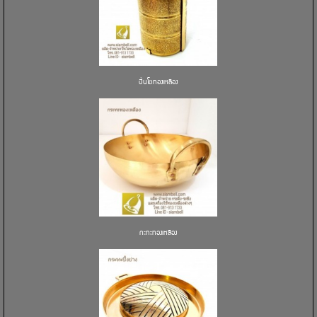
ปิ่นโตทองเหลือง
กะทะทองเหลือง