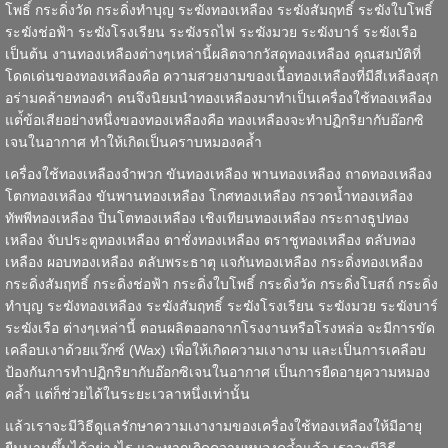
โพธิ์
กระดิ่งวัด
กระดิ่งทำบุญ
ระฆังทองเหลือง
ระฆังสัมฤทธิ์
ระฆังใบโพธิ์
ระฆังช่อฟ้า
ระฆังโรงเรียน
ระฆังรถไฟ
ระฆังมวย
ระฆังบาร์
ระฆังเรือ
เป็นต้น งานทองเหลืองต่างๆเหล่านี้ผลิตจากวัสดุทองเหลือง คุณสมบัติที่
โดดเด่นของทองเหลืองคือ ความสวยงามของเนื้อทองเหลืองที่มีสีเหลืองสุก
อร่ามคล้ายทองคำ คนจึงนิยมนำทองเหลืองมาทำเป็นเครื่องใช้ทองเหลือง
แต่้ข้อเสียอย่างหนึ่งของทองเหลืองคือ ทองเหลืองจะทำปฏิกริยากับอ๊อกซิ
เจนในอากาศ ทำให้เกิดเป็นคราบหมองคล้ำ
เครื่องใช้ทองเหลือง
จำพวก ขันทองเหลือง พานทองเหลือง
ถาดทองเหลือง
โตกทองเหลือง
ขันพานทองเหลือง
โกศทองเหลือง
กรวดน้ำทองเหลือง
ทัพพีทองเหลือง ปิ่นโตทองเหลือง
เชิงเทียนทองเหลือง
กระถางธูปทอง
เหลือง
จับประตูทองเหลือง ตาชั่งทองเหลือง ตราชูทองเหลือง ตลับทอง
เหลือง ผอบทองเหลือง ตลับพระธาตุ
แจกันทองเหลือง
กระดิ่งทองเหลือง
กระดิ่งสัมฤทธิ์ กระดิ่งช่อฟ้า กระดิ่งใบโพธิ์ กระดิ่งวัด กระดิ่งโบสถ์ กระดิ่ง
ทำบุญ
ระฆังทองเหลือง
ระฆังสัมฤทธิ์ ระฆังโรงเรียน
ระฆังมวย
ระฆังบาร์
ระฆังเรือ ต่างๆเหล่านี้ ตอนผลิตออกจากโรงงานหรือโรงหล่อ จะมีการขัด
เคลือบเงาด้วยแว๊กซ์ (Wax) เพิ่อให้เกิดความเงางาม และเป็นการเคลือบ
ป้องกันการทำปฏิกริยากับอ๊อกซิเจนในอากาศ เป็นการยืดอายุความหมอง
คล้ำ แต่ก็ช่วยได้ในระยะเวลาหนึ่งเท่านั้น
แล้วเราจะมีวิธีดูแลรักษาความเงางามของเครื่องใช้ทองเหลืองให้มีอายุ