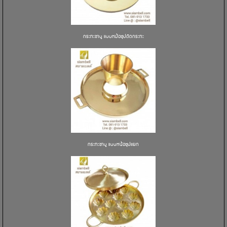
กระทะชาบู แบบหม้อซุปติดกระทะ
กระทะชาบู แบบหน้อซุปแยก