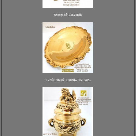
กระทะขนมไข่ พิมพ์ขนมไข่
จานสเต็ก จานสเต็กทองเหลือง จานทองเห...