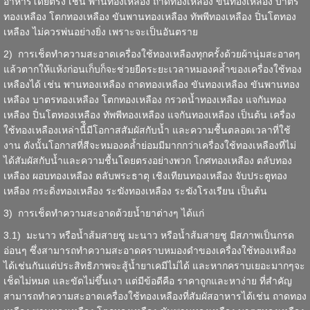
อาหารโดยตรง เช่น พานทองเหลือง ถาดทองเหลือง ขันทองเหลือง บาตร
ทองเหลือง โตกทองเหลือง ขันพานทองเหลือง ทัพพีทองเหลือง ปิ่นโตทอง
เหลือง ไม่ควรพ่นอย่างยิ่ง เพราะจะเป็นอันตราย
2) การเช็ดทำความสะอาดเครื่องใช้ทองเหลืองทุกครั้งด้วยผ้านุ่มสะอาดๆ
แล้วตากให้แห้งก่อนเก็บก็จะช่วยยืดระยะเวลาหมองคล้ำของเครื่องใช้ทอง
เหลืองได้ เช่น พานทองเหลือง ถาดทองเหลือง ขันทองเหลือง ขันพานทอง
เหลือง
บาตรทองเหลือง
โตกทองเหลือง กรวดน้ำทองเหลือง
แจกันทอง
เหลือง
ปิ่นโตทองเหลือง ทัพพีทองเหลือง แจกันทองเหลือง เป็นต้น เครื่อง
ใช้ทองเหลืองเหล่านี้ีมีโอกาสสัมผัสกับน้ำ และความชื้นตลอดเวลาที่ใช้
งาน ดังนั้นโอกาสที่สีจะหมองคล้ำย่อมมีมากกว่าเครื่องใช้ทองเหลืองที่ไม่
ได้สัมผัสกับน้ำและความชื้นโดยตรงอย่างพวก โกศทองเหลือง ตลับทอง
เหลือง ผอบทองเหลือง ตลับพระธาตุ เชิงเทียนทองเหลือง จับประตูทอง
เหลือง กระดิ่งทองเหลือง ระฆังทองเหลือง ระฆังโรงเรียน เป็นต้น
3) การเช็ดทำความสะอาดด้วยน้ำยาต่างๆ ได้แก่
3.1) มะนาว หรือน้ำส้มสายชู มะนาว หรือน้ำส้มสายชู มีสภาพเป็นกรด
อ่อนๆ ซึ่งสามารถทำความสะอาดคราบหมองดำของเครื่องใช้ทองเหลือง
ได้เช่นกันแต่ประสิทธิภาพจะสู้น้ำยาเคมีไม่ได้ และหากคราบเยอะมากๆจะ
เช็ดไม่หมด และขัดไม่ขึ้นเงา แต่มีข้อดีคือ ราคาถูกและหาง่าย ที่สำคัญ
สามารถทำความสะอาดเครื่องใช้ทองเหลืองที่สัมผัสอาหารได้เช่น ถาดทอง