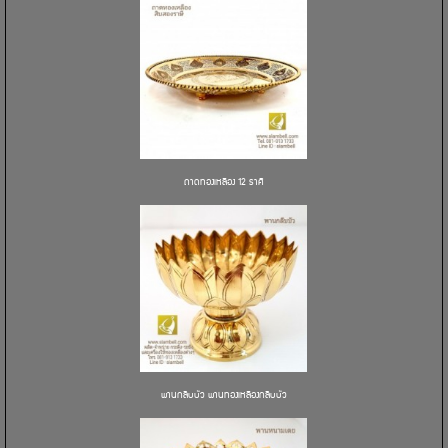
ถาดทองเหลือง 12 ราศี
พานกลีบบัว พานทองเหลืองกลีบบัว