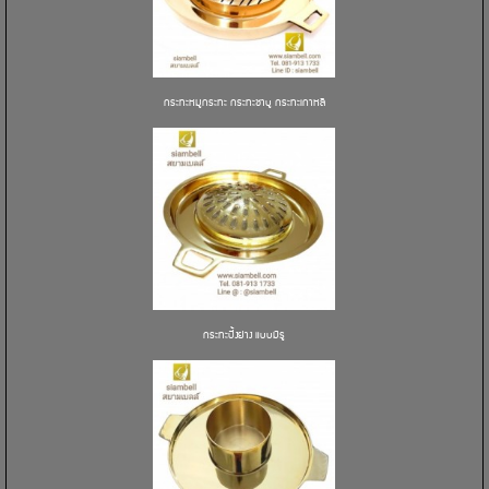
กระทะหมูกระทะ กระทะชาบู กระทะเกาหลี
กระทะปิ้งย่าง แบบมีรู