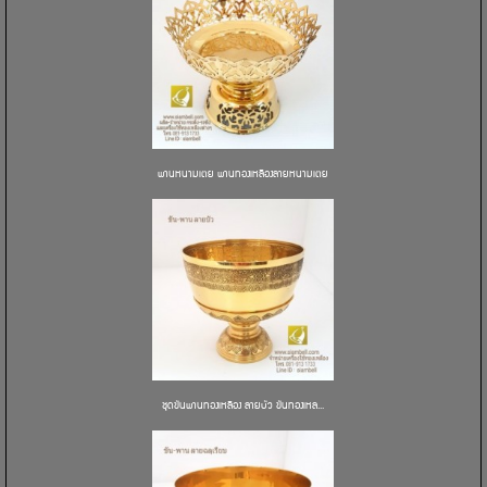
พานหนามเตย พานทองเหลืองลายหนามเตย
ชุดขันพานทองเหลือง ลายบัว ขันทองเหล...