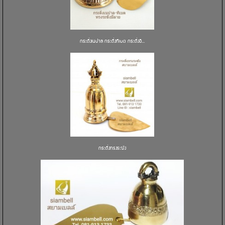
กระดิ่งเนปาล กระดิ่งทิเบต กระดิ่งอิ...
กระดิ่งทรงระฆัง