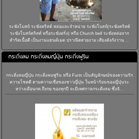
ระฆังโบสถ์ ระฆังคริสต์ หล่อและจำหน่าย ระฆังโบสถ์(ระฆังคริสต์
ระฆังโบสถ์คริสต์ หรือระฆังฝรั่ง) หรือ Church bell ระฆังหล่อจาก
สำริดเนื้อดี เป็นงานแฮนด์เมด ปราณีตสวยงาม เสียงดังกังวาน ...
กระดิ่งลม กระดิ่งลมญี่ปุ่น กระดิ่งฟูริน
กระดิ่งลมญี่ปุ่น กระดิ่งลมฟูริน หรือ Furin เป็นสัญลักษณ์ของความรัก
ความโชคดี ตามความเชื่อของชาวญี่ปุ่น ในหน้าร้อนของญี่ปุ่นระ
หว่างเดือนกค.ถึงกย.ของทุกปี จะมีเทศกาลกระดิ่งลม ซึ่งจั...