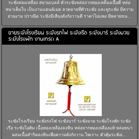
ระฆังทองเหลือง สยามเบลล์ ตัวระฆังหล่อจากทองเหลืองเนื้อดี หล่อ
หนาเต็มใบ เป็นงานแฮนด์เมด ลวดลายที่ตัวระฆัง และหูระฆัง มีความ
สวยงาม ปราณีต ระฆังมีเสียงดังกังวานดี ราคาไม่แพง มีหลายขน...
ขายระฆังโรงเรียน ระฆังรถไฟ ระฆังเรือ ระฆังบาร์ ระฆังมวย
ระฆังโรงพัก งานเกรด A
ระฆังโรงเรียน ระฆังรถไฟ ระฆังบาร์ ระฆังมวย ระฆังโรงพัก ระฆัง
เรือ ระฆังไอติม เนื้อทองเหลืองลงหิน หล่อจากทองเหลืองแท้ หล่อหนา
ผสมเนื้อสำริดลงหินเพื่อความดังกังวาน ไพเราะ ตัวตุ้มระฆังเ...