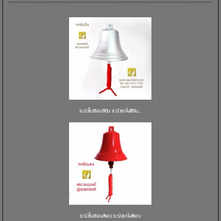
ระฆังโรงเรียนสีเงิน ระฆังรถไฟสีเงิน...
ระฆังโรงเรียนสีแดง ระฆังรถไฟสีแดง