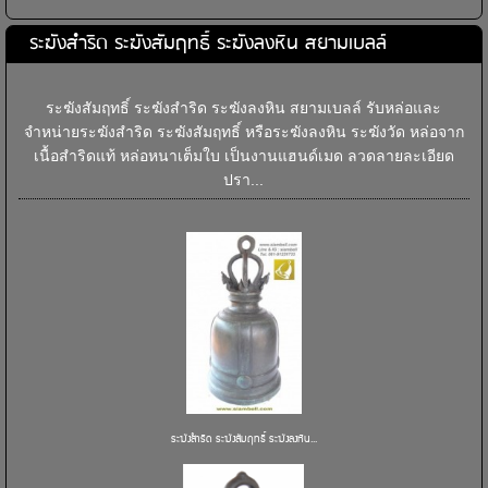
ระฆังสำริด ระฆังสัมฤทธิ์ ระฆังลงหิน สยามเบลล์
ระฆังสัมฤทธิ์ ระฆังสำริด ระฆังลงหิน สยามเบลล์ รับหล่อและ
จำหน่ายระฆังสำริด ระฆังสัมฤทธิ์ หรือระฆังลงหิน ระฆังวัด หล่อจาก
เนื้อสำริดแท้ หล่อหนาเต็มใบ เป็นงานแฮนด์เมด ลวดลายละเอียด
ปรา...
ระฆังสำริด ระฆังสัมฤทธิ์ ระฆังลงหิน...