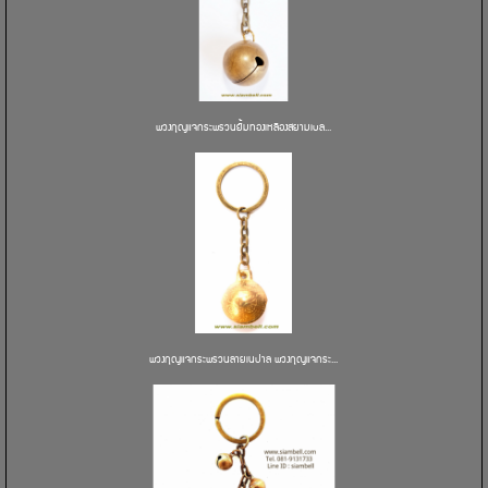
พวงกุญแจกระพรวนยิ้มทองเหลืองสยามเบล...
พวงกุญแจกระพรวนลายเนปาล พวงกุญแจกระ...