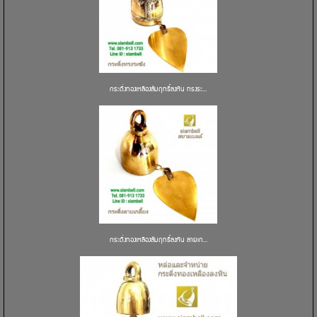
กระดิ่งทองเหลืองสัมฤทธิ์ลงหิน ทรงระ...
กระดิ่งทองเหลืองสัมฤทธิ์ลงหิน ลายเก...