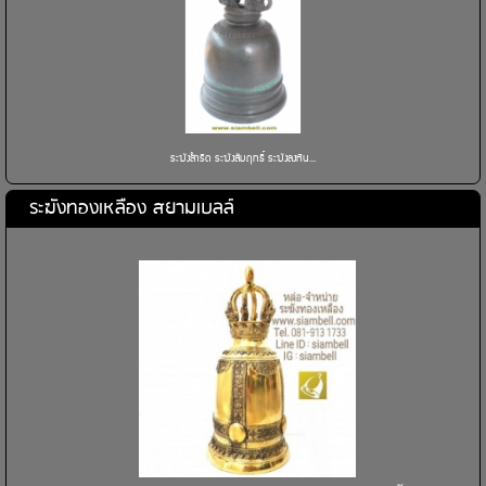
ระฆังสำริด ระฆังสัมฤทธิ์ ระฆังลงหิน...
ระฆังทองเหลือง สยามเบลล์