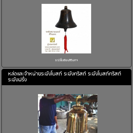
ระฆังโรงเรียนสีวินเทจ
หล่อและจำหน่ายระฆังโบสถ์ ระฆังคริสต์ ระฆังโบสถ์คริสต์
ระฆังฝรั่ง