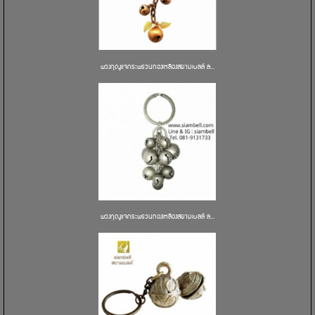
พวงกุญแจกระพรวนทองเหลืองสยามเบลล์ ล...
พวงกุญแจกระพรวนทองเหลืองสยามเบลล์ ล...