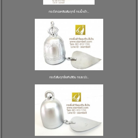
กระดิ่งทองเหลืองสัมฤทธิ์ ทรงน้ำเต้า...
กระดิ่งสัมฤทธิ์ลงหินสีเงิน ทรงระฆัง...