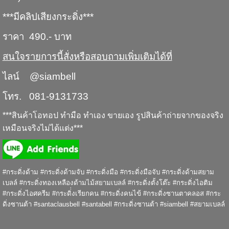
***มีคลิปเสียงกระดิ่ง***
ราคา 490.- บาท
สนใจรายการนี้สั่งหรือสอบถามเพิ่มเติมได้ที่
ไลน์ @siambell
โทร. 081-9131733
***สินค้าโอทอป ทำมือ ทำเอง ขายเอง รูปสินค้าถ่ายจากของจริง
เหมือนจริงไม่ได้แต่ง***
#กระดิ่งด้าม #กระดิ่งด้ามจับ #กระดิ่งมือ #กระดิ่งมือจับ #กระดิ่งด้ามสยาม
เบลล์ #กระดิ่งทองเหลืองด้ามไม้สยามเบลล์ #กระดิ่งตั้งโต๊ะ #กระดิ่งไอติม
#กระดิ่งไอศครีม #กระดิ่่งเรียกคน #กระดิ่งคนไข้ #กระดิ่งซานตาคลอส #กระ
ดิ่งซานต้า #santaclausbell #santabell #กระดิ่งซานต้า #siambell #สยามเบลล์