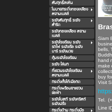
สัมฤทธิ์ลงหิน
โมบายกระดิ่งทองเหลือง
สยามเบลล์
ระฆังสัมฤทธิ์ ระฆัง
สำริด
Bras
ระฆังทองเหลือง สยาม
เบลล์
Siam B
ระฆังโรงเรียน ระฆัง
busine
รถไฟ ระฆังเรือ ระฆัง
bells
,
บาร์ ระฆังมวย
Buddhi
ตุ้มระฆังโรงเรียน
hand m
ระฆัง ไล่นก
make o
ที่แขวนระฆังโรงเรียน
collec
สยามเบลล์
buy fo
กระดิ่งตั้งโต๊ะมือกด
Visit 
กระดิ่งพร้อมขาแขวน
http
ช่อฟ้า
ระฆังโบสถ์ ระฆังคริสต์
Tel. (
ระฆังฝรั่ง
Line I
กระดิ่งด้าม กระดิ่งมือ