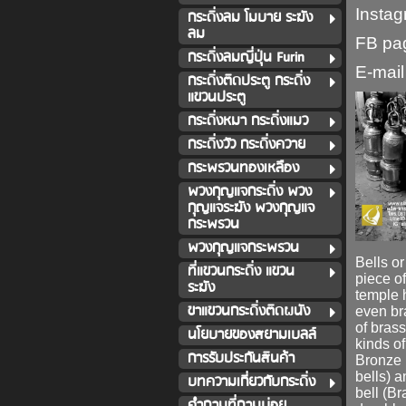
Instag
กระดิ่งลม โมบาย ระฆัง
ลม
FB pa
กระดิ่งลมญี่ปุ่น Furin
E-mail
กระดิ่งติดประตู กระดิ่ง
แขวนประตู
กระดิ่งหมา กระดิ่งแมว
กระดิ่งวัว กระดิ่งควาย
กระพรวนทองเหลือง
พวงกุญแจกระดิ่ง พวง
กุญแจระฆัง พวงกุญแจ
กระพรวน
พวงกุญแจกระพรวน
Bells o
ที่แขวนกระดิ่ง แขวน
piece o
ระฆัง
temple
ขาแขวนกระดิ่งติดผนัง
even
br
of
brass
นโยบายของสยามเบลล์
kinds of
การรับประกันสินค้า
Bronze 
bells) 
บทความเกี่ยวกับกระดิ่ง
bell
(Bra
คำถามที่ถามบ่อย