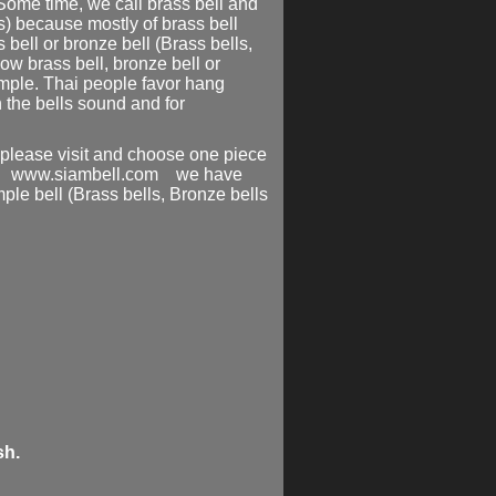
 Some time, we call
brass bell
and
ls) because mostly of
brass bell
s bell
or
bronze bel
l (Brass bells,
 Now
brass bell
,
bronze bell
or
emple. Thai people favor hang
n the bells sound and for
 please visit and choose one piece
te
www.siambell.com
we have
ple bell
(Brass bells, Bronze bells
sh.