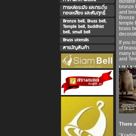
durable
bronze 
การหล่อระฆัง และกระดิ่ง
and
bro
ทองเหลืิอง และสัมฤทธิ์
Bronze 
Bronze bell, Brass bell,
temple 
Temple bell, buddhist
brass be
bell, small bell
decorat
Brass utensils
If you l
สารบัญสินค้า
of
brass
many ki
and Tem
There a
"
Kradin