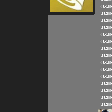
"
Rakun
"
Kradin
"
Kradin
"
Kradin
"
Rakun
"
Rakung
"
Kradin
"
Kradin
"
Rakung
"
Rakun
"
Rakun
"
Kradi
"Kradin
"
Kradin
"
Kradin