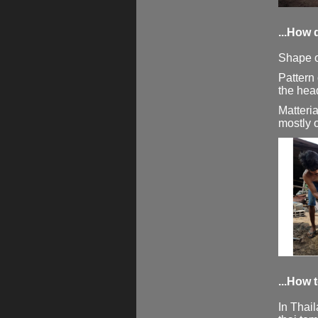
...How 
Shape of
Pattern 
the head
Matteria
mostly 
...How t
In Thail