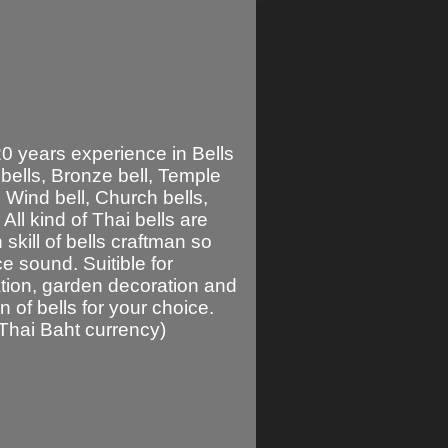
20 years experience in Bells
bells
,
Bronze bell
,
Temple
,
Wind bell
,
Church bells
,
 All kind of Thai bells are
skill of bells craftman so
e sound. Suitible for
ation, garden decoration and
of bells for your choice.
s Thai Baht currency)