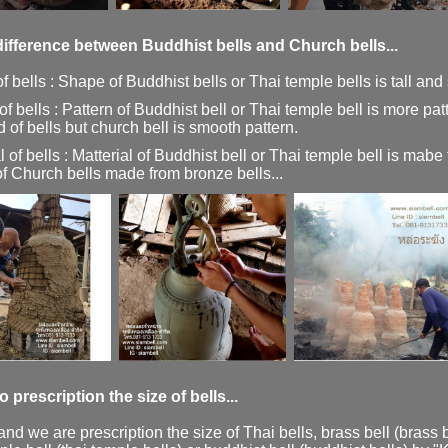
difference between Buddhist bells and Church bells...
 bells : Shape of Buddhist bells or Thai temple bells is tall and 
of bells : Pattern of Buddhist bell or Thai temple bell is more pa
 of bells but church bell is smooth pattern.
l of bells : Matterial of Buddhist bell or Thai temple bell is mabe
of Church bells made from bronze bells...
o prescription the size of bells...
and we are prescription the size of Thai bells, brass bell (brass b