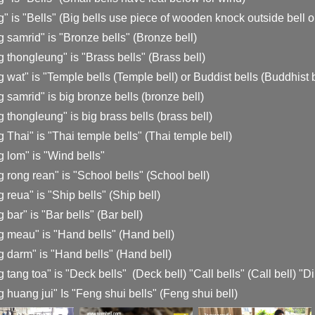
g
" is "Bells" (Big bells use piece of wooden knock outside bell o
g samrid
" is "
Bronze bells
" (Bronze bell)
g thongleung
" is "
Brass bells
" (Brass bell)
g wat
" is "
Temple bells
(Temple bell) or
Buddist bells
(Buddhist b
g samrid
" is big bronze bells (bronze bell)
 thongleung
" is big brass bells (brass bell)
g Thai
" is "Thai temple bells" (Thai temple bell)
g lom
" is "Wind bells"
 rong rean
" is "
School bells
" (School bell)
g reua
" is "
Ship bells
" (Ship bell)
g bar
" is "
Bar bells
" (Bar bell)
ng meau
" is "
Hand bells
" (Hand bell)
g darm
" is "
Hand bells
" (Hand bell)
g tang toa
" is "
Deck bells
" (Deck bell) "Call bells" (Call bell) "D
g huang jui
" Is "Feng shui bells" (Feng shui bell)