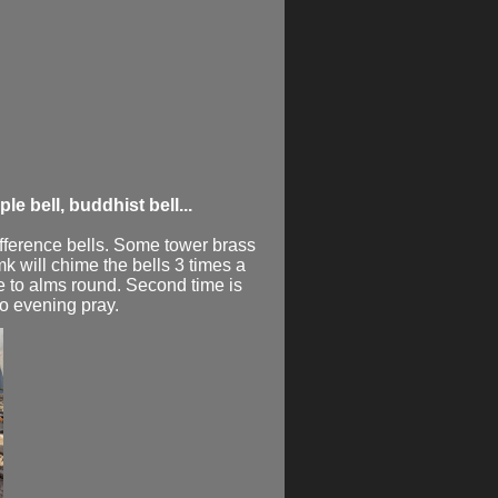
le bell, buddhist bell...
ifference bells. Some tower brass
k will chime the bells 3 times a
re to alms round. Second time is
to evening pray.