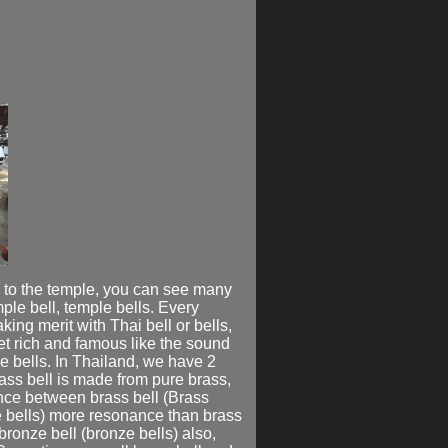
o to the temple, you can see many
ple bell
,
temple bells
. Every
making merit with
Thai bell
or bells,
et rich and famous like the sound
e bells
. In Thailand, we have 2
ass bell
is made from pure brass,
rence between
brass bell
(Brass
 bells) more resonance than
brass
bronze bell
(bronze bells) also,