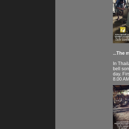
...The 
In Thai
bell so
day. Fi
8.00 AM.