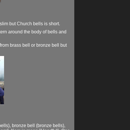
slim but Church bells is short.
ttern around the body of bells and
 from brass bell or bronze bell but
ells), bronze bell (bronze bells),