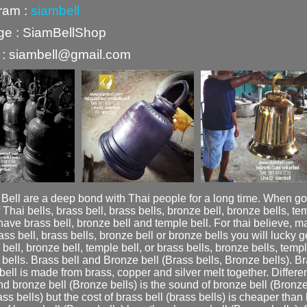
ram :
siambell
ge :
SiamBellShop
 : siambell@gmail.com
r Bell are a deep bond with Thai people for a long time. When g
f
Thai bells
,
brass bell
,
brass bells
,
bronze bell
,
bronze bells
,
tem
 have
brass bell
,
bronze bell
and
temple bell
. For thai believe, 
ass bell
,
brass bells
,
bronze bell
or
bronze bells
you will lucky g
 bell
,
bronze bell
,
temple bell
, or
brass bells
,
bronze bells
,
templ
 bells.
Brass bell
and
Bronze bell
(Brass bells, Bronze bells).
Br
bell
is made from brass, copper and silver melt together. Diffe
and
bronze bell
(Bronze bells) is the sound of
bronze bell
(Bronze
ss bells) but the cost of
brass bell
(brass bells) is cheaper than