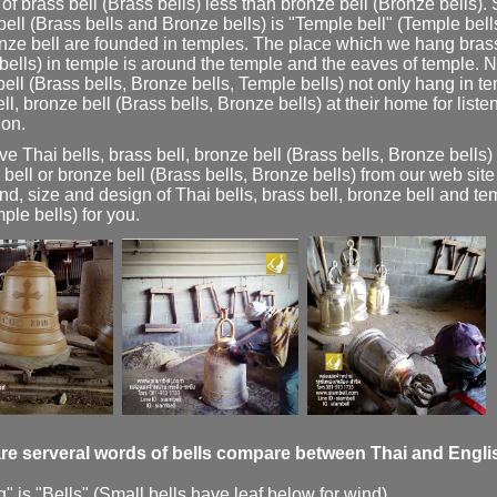
 of
brass bell
(Brass bells) less than
bronze bell
(Bronze bells).
bell
(Brass bells and Bronze bells) is "
Temple bell
" (Temple bel
nze bell
are founded in temples. The place which we hang
bras
bells) in temple is around the temple and the eaves of temple.
bell
(Brass bells, Bronze bells, Temple bells) not only hang in t
ll
,
bronze bell
(Brass bells, Bronze bells) at their home for liste
ion.
ove
Thai bells
,
brass bell
,
bronze bell
(Brass bells, Bronze bells)
 bell
or
bronze bell
(Brass bells, Bronze bells) from our web si
nd, size and design of
Thai bells
,
brass bell
,
bronze bell
and
tem
ple bells) for you.
re serveral words of bells compare between Thai and Engli
g
" is "Bells" (Small bells have leaf below for wind)