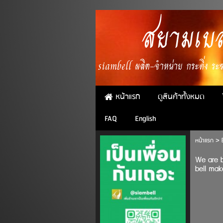
สยามเบล
siambell ผลิต-จำหน่าย กระดิ่ง ระฆั
หน้าแรก
ดูสินค้าทั้งหมด
FAQ
English
หน้าแรก
>
We are br
bell mak