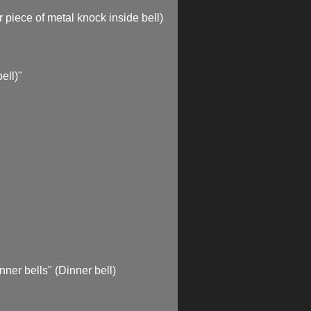
r piece of metal knock inside bell)
ell)"
inner bells" (Dinner bell)