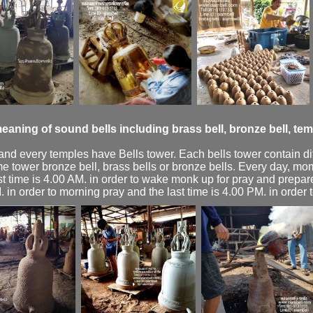
meaning of sound bells including brass bell, bronze bell, temp
land every temples have Bells tower. Each bells tower contain d
me tower bronze bell, brass bells or bronze bells. Every day, mom
rst time is 4.00 AM. in order to wake monk up for pray and prepa
 in order to morning pray and the last time is 4.00 PM. in order 