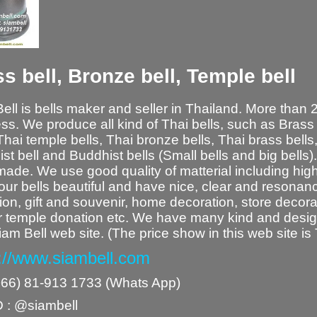
s bell, Bronze bell, Temple bell
ell is bells maker and seller in Thailand. More than 
ss. We produce all kind of Thai bells, such as
Brass 
Thai temple bells
,
Thai bronze bells
,
Thai brass bells
st bell
and
Buddhist bells
(Small bells and big bells).
ade. We use good quality of matterial including high 
ur bells beautiful and have nice, clear and resonanc
tion, gift and souvenir, home decoration, store decor
r temple donation etc. We have many kind and design 
Siam Bell web site. (The price show in this web site i
s://www.siambell.com
+66) 81-913 1733 (Whats App)
D : @siambell