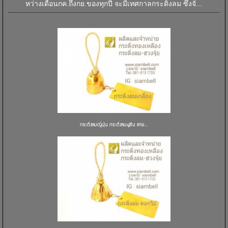
หว่างเดือนกค.ถึงกย.ของทุกปี จะมีเทศกาลกระดิ่งลม ซึ่งจั...
กระดิ่งลมญี่ปุ่น กระดิ่งลมฟูริน ลาย...