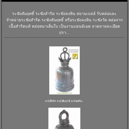
ระฆังสัมฤทธิ์ ระฆังสำริด ระฆังลงหิน สยามเบลล์ รับหล่อและ
จำหน่ายระฆังสำริด ระฆังสัมฤทธิ์ หรือระฆังลงหิน ระฆังวัด หล่อจาก
เนื้อสำริดแท้ หล่อหนาเต็มใบ เป็นงานแฮนด์เมด ลวดลายละเอียด
ปรา...
ระฆังสำริด ระฆังสัมฤทธิ์ ระฆังลงหิน...