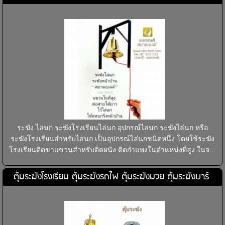
ระฆัง ไล่นก ระฆังโรงเรียนไล่นก อุปกรณ์ไล่นก ระฆังไล่นก หรือ
ระฆังโรงเรียนสำหรับไล่นก เป็นอุปกรณ์ไล่นกชนิดหนึ่ง โดยใช้ระฆัง
โรงเรียนติดขาแขวนสำหรับติดผนัง ติดกำแพงในตำแหน่งที่สูง ในจ...
ตุ้มระฆังโรงเรียน ตุ้มระฆังรถไฟ ตุ้มระฆังมวย ตุ้มระฆังบาร์