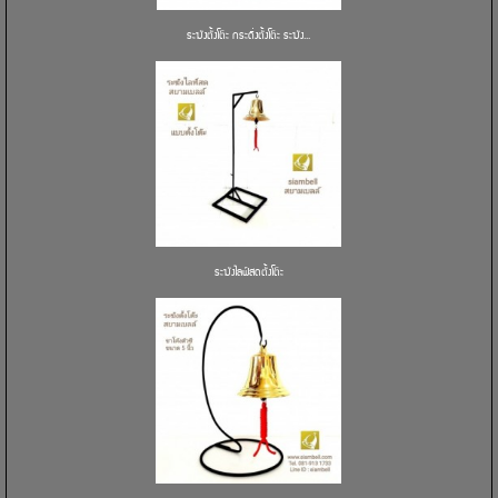
ระฆังตั้งโต๊ะ กระดิ่งตั้งโต๊ะ ระฆัง...
ระฆังไลฟ์สดตั้งโต๊ะ