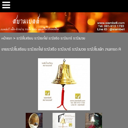
สยามเบลล์
siambell ผลิต-จำหน่าย กระดิ่ง ระฆัง และเครื่องใช้ทองเหลือง
หน้าแรก
>
ระฆังโรงเรียน ระฆังรถไฟ ระฆังเรือ ระฆังบาร์ ระฆังมวย
ขายระฆังโรงเรียน ระฆังรถไฟ ระฆังเรือ ระฆังบาร์ ระฆังมวย ระฆังโรงพัก งานเกรด A