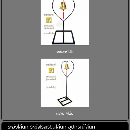
ระฆังวิวาห์ตั้งโต๊ะ
ระฆังวิวาห์ตั้งพื้น
ระฆังไล่นก ระฆังโรงเรียนไล่นก อุปกรณ์ไล่นก