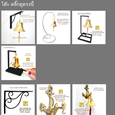
โต๊ะ
คลิ๊กดู
ตรงนี้