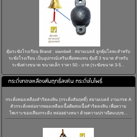
ตุ้มระฆังโรงเรียน Brand : siambell : สยามเบลล์ ลูกตุ้มโลหะสำหรับ
ระฆังโรงเรียน เป็นอุปกรณ์เสริมเพื่อทดแทน ตุ้มมี 3 ขนาด สำหรับ
ระฆังต่างขนาด ขนาดเล็ก ราคา 50.- บาท (ระฆังขนาด 3-5...
กระดิ่งทองเหลืองสัมฤทธิ์ลงหิน กระดิ่งใบโพธิ์
กระดิ่งทองเหลืองสำริดลงหิน (กระดิ่งสัมฤทธิ์) สยามเบลล์ งานเกรด A
ตัวกระดิ่งหล่อจากทองเหลืองเนื้อดีผสมเนื้อสำริดลงหิน เพื่อความ
ไพเราะของเสียงกระดิ่ง หล่ออย่างหนา ด้วยความปราณีตแบบข...