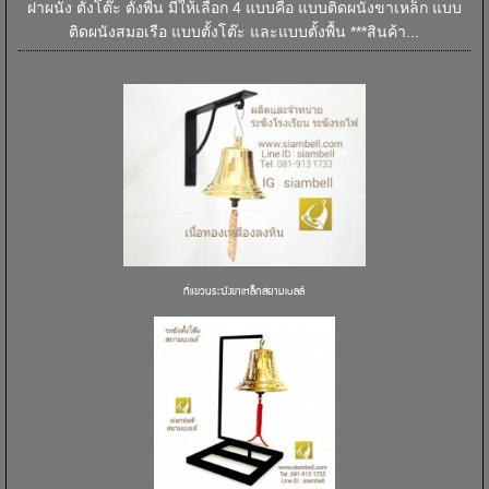
ฝาผนัง ตั้งโต๊ะ ตั้งพื้น มีให้เลือก 4 แบบคือ แบบติดผนังขาเหล็ก แบบ
ติดผนังสมอเรือ แบบตั้งโต๊ะ และแบบตั้งพื้น ***สินค้า...
ที่แขวนระฆังขาเหล็กสยามเบลล์