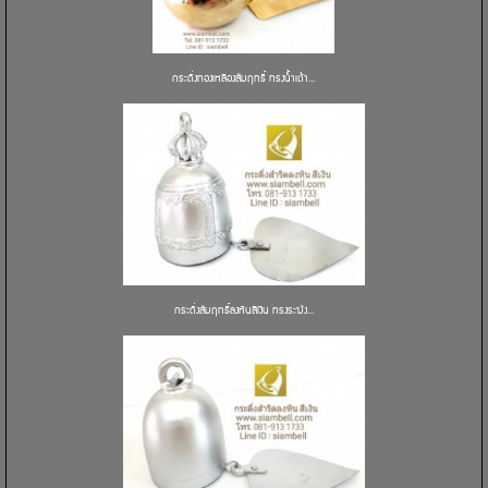
กระดิ่งทองเหลืองสัมฤทธิ์ ทรงน้ำเต้า...
กระดิ่งสัมฤทธิ์ลงหินสีเงิน ทรงระฆัง...