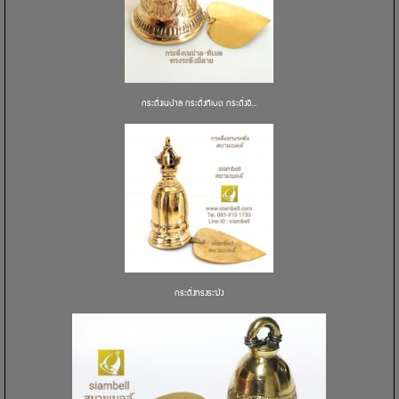
กระดิ่งเนปาล กระดิ่งทิเบต กระดิ่งอิ...
กระดิ่งทรงระฆัง