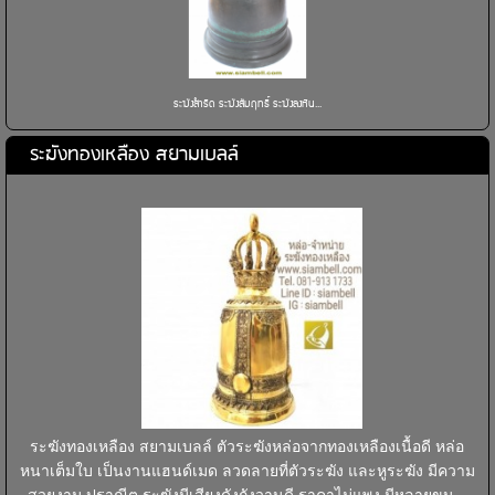
ระฆังสำริด ระฆังสัมฤทธิ์ ระฆังลงหิน...
ระฆังทองเหลือง สยามเบลล์
ระฆังทองเหลือง สยามเบลล์ ตัวระฆังหล่อจากทองเหลืองเนื้อดี หล่อ
หนาเต็มใบ เป็นงานแฮนด์เมด ลวดลายที่ตัวระฆัง และหูระฆัง มีความ