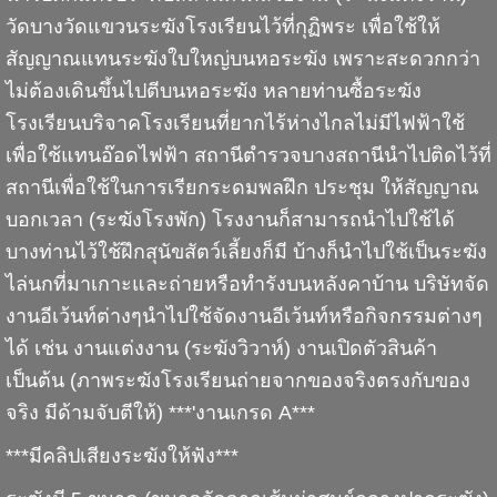
วัดบางวัดแขวนระฆังโรงเรียนไว้ที่กุฏิพระ เพื่อใช้ให้
สัญญาณแทนระฆังใบใหญ่บนหอระฆัง เพราะสะดวกกว่า
ไม่ต้องเดินขึ้นไปตีบนหอระฆัง หลายท่านซื้อระฆัง
โรงเรียนบริจาคโรงเรียนที่ยากไร้ห่างไกลไม่มีไฟฟ้าใช้
เพื่อใช้แทนอ๊อดไฟฟ้า สถานีตำรวจบางสถานีนำไปติดไว้ที่
สถานีเพื่อใช้ในการเรียกระดมพลฝึก ประชุม ให้สัญญาณ
บอกเวลา (ระฆังโรงพัก) โรงงานก็สามารถนำไปใช้ได้
บางท่านไว้ใช้ฝึกสุนัขสัตว์เลี้ยงก็มี บ้างก็นำไปใช้เป็นระฆัง
ไล่นกที่มาเกาะและถ่ายหรือทำรังบนหลังคาบ้าน บริษัทจัด
งานอีเว้นท์ต่างๆนำไปใช้จัดงานอีเว้นท์หรือกิจกรรมต่างๆ
ได้ เช่น งานแต่งงาน (ระฆังวิวาห์) งานเปิดตัวสินค้า
เป็นต้น (ภาพระฆังโรงเรียนถ่ายจากของจริงตรงกับของ
จริง มีด้ามจับตีให้) ***'งานเกรด A***
***มีคลิปเสียงระฆังให้ฟัง***