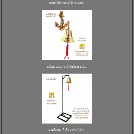
ระฆังตั้งโต๊ะ กระดิ่งตั้งโต๊ะ แบบขา...
ระฆังติดประตู กระดิ่งติดประตู ระฆัง...
ระฆังโรงเรียนตั้งพื้น ระฆังรถไฟตั้ง...