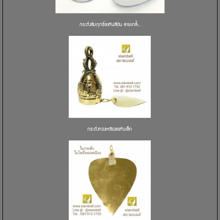
กระดิ่งสัมฤทธิ์ลงหินสีเงิน ลายเกลี้...
กระดิ่งทองเหลืองลงหินเล็ก