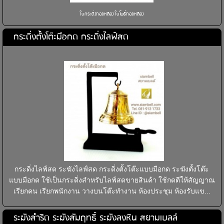
ใบกระดิ่งทองเหลือง ใบโพธิ์ทองเหลือง
กระดิ่งตั้งโต๊ะมือกด กระดิ่งไลฟ์สด
กระดิ่งไลฟ์สด ระฆังไลฟ์สด กระดิ่งตั้งโต๊ะแบบมือกด ระฆังตั้งโต๊ะ
แบบมือกด ใช้เป็นกระดิ่งสำหรับไลฟ์สดขายสินค้า ใช้กดตีให้สัญญาณ
เรียกคน เรียกพนักงาน วางบนโต๊ะทำงาน ห้องประชุม ห้องรับแข...
ระฆังสำริด ระฆังสัมฤทธิ์ ระฆังลงหิน สยามเบลล์