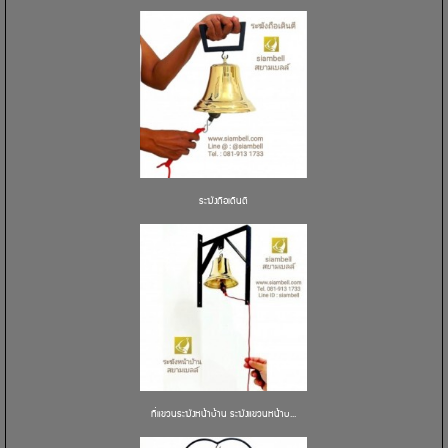
ระฆังถือเดินตี
ที่แขวนระฆังหน้าบ้าน ระฆังแขวนหน้าบ...