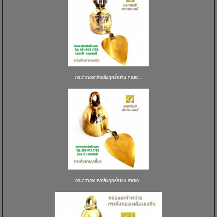
กระดิ่งทองเหลืองสัมฤทธิ์ลงหิน ทรงระ...
กระดิ่งทองเหลืองสัมฤทธิ์ลงหิน ลายเก...