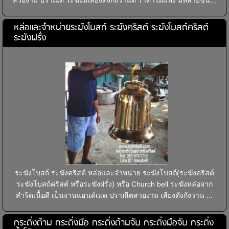
สวยงาม ปราณีต ระฆังมีเสียงดังกังวานดี ราคาไม่แพง มีหลายขน...
หล่อและจำหน่ายระฆังโบสถ์ ระฆังคริสต์ ระฆังโบสถ์คริสต์
ระฆังฝรั่ง
ระฆังโบสถ์ ระฆังคริสต์ หล่อและจำหน่าย ระฆังโบสถ์(ระฆังคริสต์
ระฆังโบสถ์คริสต์ หรือระฆังฝรั่ง) หรือ Church bell ระฆังหล่อจาก
สำริดเนื้อดี เป็นงานแฮนด์เมด ปราณีตสวยงาม เสียงดังกังวาน ...
กระดิ่งด้าม กระดิ่งมือ กระดิ่งด้ามจับ กระดิ่งมือจับ กระดิ่ง