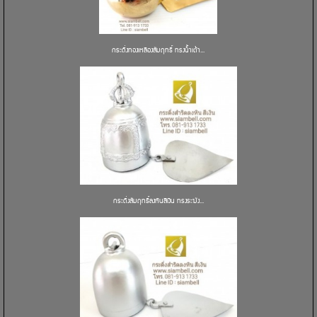
กระดิ่งทองเหลืองสัมฤทธิ์ ทรงน้ำเต้า...
กระดิ่งสัมฤทธิ์ลงหินสีเงิน ทรงระฆัง...