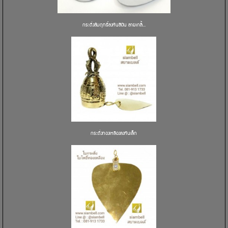
กระดิ่งสัมฤทธิ์ลงหินสีเงิน ลายเกลี้...
กระดิ่งทองเหลืองลงหินเล็ก