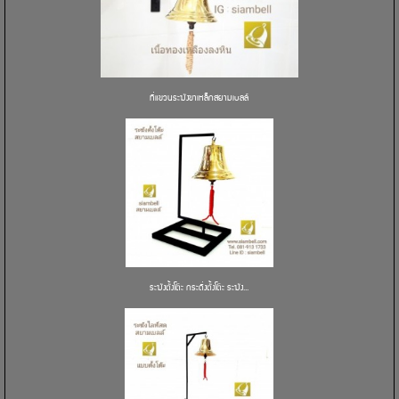
ที่แขวนระฆังขาเหล็กสยามเบลล์
ระฆังตั้งโต๊ะ กระดิ่งตั้งโต๊ะ ระฆัง...