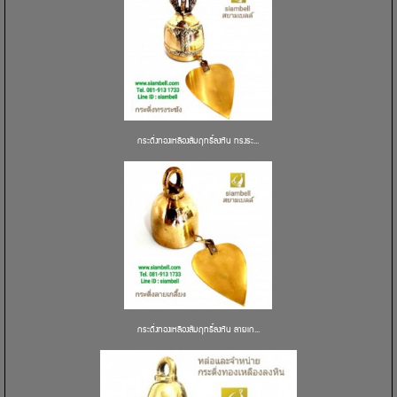
กระดิ่งทองเหลืองสัมฤทธิ์ลงหิน ทรงระ...
กระดิ่งทองเหลืองสัมฤทธิ์ลงหิน ลายเก...