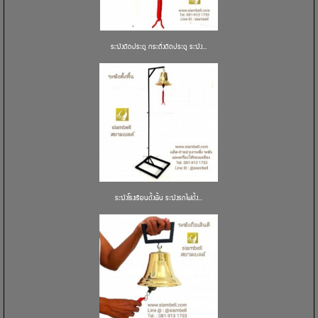
ระฆังติดประตู กระดิ่งติดประตู ระฆัง...
ระฆังโรงเรียนตั้งพื้น ระฆังรถไฟตั้ง...