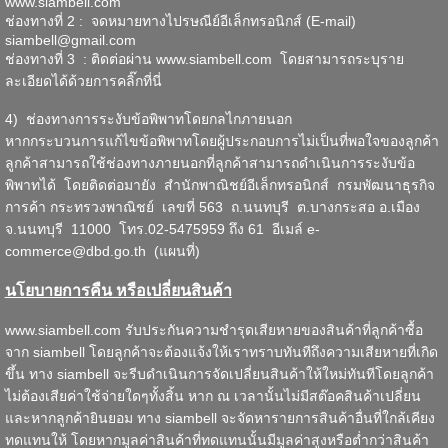
www.siambell.com
ช่องทางที่ 2 : จดหมายทางไปรษณีย์อีเล็กทรอนิกส์ (E-mail)
siambell@gmail.com
ช่องทางที่ 3 : ติดต่อผ่าน
www.siambell.com
โดยสามารถระบุราย
ละเอียดได้ด้วยการ
คลิ๊กที่นี่
4) ช่องทางการระงับข้อพิพาทโดยกลไกภายนอก
หากกระบวนการแก้ไขข้อพิพาทโดยผู้ประกอบการไม่เป็นที่พอใจของลูกค้า
ลูกค้าสามารถใช้ช่องทางภายนอกที่ลูกค้าสามารถดำเนินการระงับข้อ
พิพาทได้ โดยติดต่อมายัง สำนักพาณิชย์อีเล็กทรอนิกส์ กรมพัฒนาธุรกิจ
การค้า กระทรวงพาณิชย์ เลขที่ 563 ถ.นนทบุรี ต.บางกระสอ อ.เมือง
จ.นนทบุรี 11000 โทร.02-5475959 ถึง 61 อีเมล์
e-
commerce@dbd.go.th
(แผนที่)
นโยบายการคืน หรือเปลี่ยนสินค้า
www.siambell.com รับประกันความชำรุดเสียหายของสินค้าที่ลูกค้าซื้อ
จาก siambell โดยลูกค้าจะต้องแจ้งให้เราทราบทันทีถึงความเสียหายที่เกิด
ขึ้น ทาง siambell จะรีบดำเนินการจัดเปลี่ยนสินค้าให้ใหม่ทันทีโดยลูกค้า
ไม่ต้องเสียค่าใช้จ่ายใดๆทั้งสิ้น หาก ณ เวลานั้นไม่มีสต๊อคสินค้าเปลี่ยน
และหากลูกค้ายินยอม ทาง siambell จะจัดหารายการสินค้าอื่นที่ใกล้เคียง
ทดแทนให้ โดยหากมูลค่าสินค้าที่ทดแทนนั้นมีมูลค่าสูงหรือต่ำกว่าสินค้า