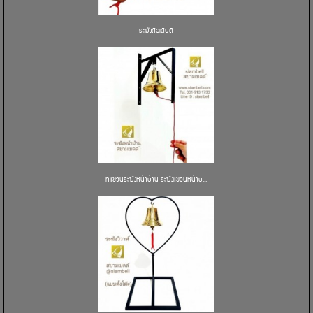
ระฆังถือเดินตี
ที่แขวนระฆังหน้าบ้าน ระฆังแขวนหน้าบ...