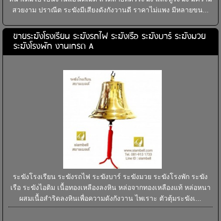
สวยงาม ปราณีต ระฆังมีเสียงดังกังวานดี ราคาไม่แพง มีหลายขน...
ขายระฆังโรงเรียน ระฆังรถไฟ ระฆังเรือ ระฆังบาร์ ระฆังมวย
ระฆังโรงพัก งานเกรด A
ระฆังโรงเรียน ระฆังรถไฟ ระฆังบาร์ ระฆังมวย ระฆังโรงพัก ระฆัง
เรือ ระฆังไอติม เนื้อทองเหลืองลงหิน หล่อจากทองเหลืองแท้ หล่อหนา
ผสมเนื้อสำริดลงหินเพื่อความดังกังวาน ไพเราะ ตัวตุ้มระฆังเ...