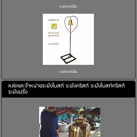
ระฆังวิวาห์ตั้งโต๊ะ
ระฆังวิวาห์ตั้งพื้น
หล่อและจำหน่ายระฆังโบสถ์ ระฆังคริสต์ ระฆังโบสถ์คริสต์
ระฆังฝรั่ง