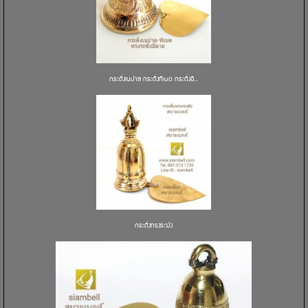
กระดิ่งเนปาล กระดิ่งทิเบต กระดิ่งอิ...
กระดิ่งทรงระฆัง