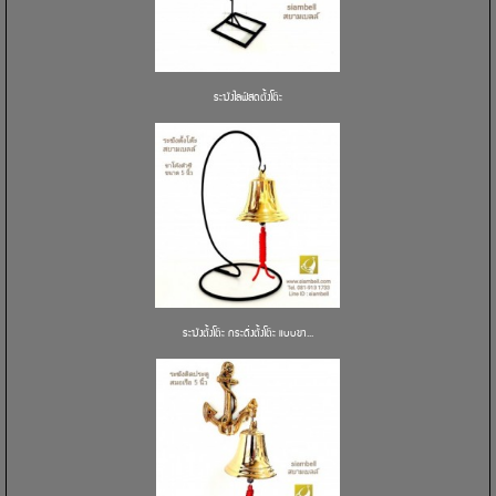
ระฆังไลฟ์สดตั้งโต๊ะ
ระฆังตั้งโต๊ะ กระดิ่งตั้งโต๊ะ แบบขา...