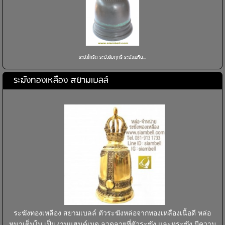
ระฆังสำริด ระฆังสัมฤทธิ์ ระฆังลงหิน...
ระฆังทองเหลือง สยามเบลล์
ระฆังทองเหลือง สยามเบลล์ ตัวระฆังหล่อจากทองเหลืองเนื้อดี หล่อ
หนาเต็มใบ เป็นงานแฮนด์เมด ลวดลายที่ตัวระฆัง และหูระฆัง มีความ