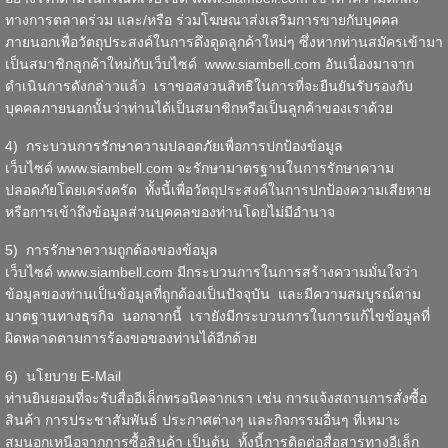
ทางการตลาดร่วม และ/หรือ ร่วมโฆษณาส่งเสริมการขายกับบุคคล
ภายนอกเพื่อวัตถุประสงค์ในการดึงดูดลูกค้าใหม่ๆ ซึ่งหากท่านสมัครเข้ามา
เป็นสมาชิกลูกค้าใหม่กับเว็บไซด์
www.siambell.com
อันเนื่องมาจาก
ดำเนินการดังกล่าวแล้ว เราขอสงวนสิทธิในการที่จะยืนยันรับรองกับ
บุคคลภายนอกนั้นว่าท่านได้เป็นสมาชิกหรือเป็นลูกค้าของเราด้วย
4) กระบวนการรักษาความปลอดภัยเพื่อการปกป้องข้อมูล
เว็บไซด์
www.siambell.com
จะรักษามาตรฐานในการรักษาความ
ปลอดภัยโดยเคร่งครัด ทั้งนี้เพื่อวัตถุประสงค์ในการปกป้องความเสียหาย
หรือการเข้าถึงข้อมูลส่วนบุคคลของท่านโดยไม่มีอำนาจ
5) การรักษาความถูกต้องของข้อมูล
เว็บไซด์
www.siambell.com
มีกระบวนการในการสร้างความมั่นใจว่า
ข้อมูลของท่านเป็นข้อมูลที่ถูกต้องเป็นปัจจุบัน และมีความสมบูรณ์ตาม
มาตฐานทางธุรกิจ นอกจากนี้ เรายังมีกระบวนการในการแก้ไขข้อมูลที่
ผิดพลาดตามการร้องขอของท่านได้อีกด้วย
6) นโยบาย E-Mail
ท่านยินยอมที่จะรับสื่ออีเล็กทรอนิคจากเรา เช่น การแจ้งสถานการสั่งซื้อ
สินค้า การประชาสัมพันธ์ ประกาศต่างๆ และกิจกรรมอื่นๆ ที่เหมาะ
สมนอกเหนือจากการซื้อสินค้า เป็นต้น ทั้งนี้การติดต่อสื่อสารทางอีเล็ก