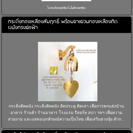
ใบกระดิ่งทองเหลือง ใบโพธิ์ทองเหลือง
กระดิ่งทองเหลืองสัมฤทธิ์ พร้อมขาแขวนทองเหลืองติด
ผนังทรงช่อฟ้า
กระดิ่งติดผนัง กระดิ่งติดผนัง ติดประตู ติดเสา เพื่อการตกแต่งบ้าน
อาคาร ร้านค้า ร้านอาหาร โรงแรม รีสอร์ท สปา ฯลฯ เพื่อความ
สวยงาม และแสดงเอกลักษณ์ความเป็นไทย เพื่อเสริมฮวงจุ้ย ตัวก...