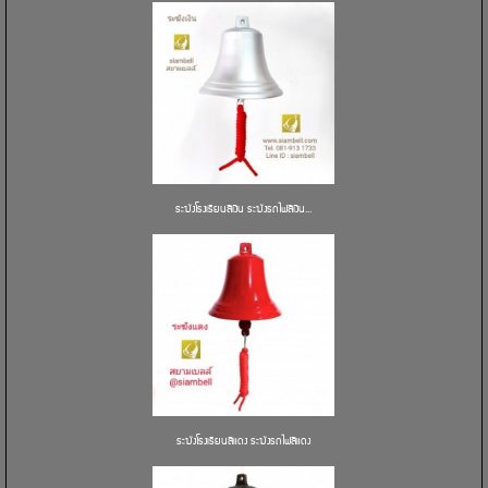
ระฆังโรงเรียนสีเงิน ระฆังรถไฟสีเงิน...
ระฆังโรงเรียนสีแดง ระฆังรถไฟสีแดง