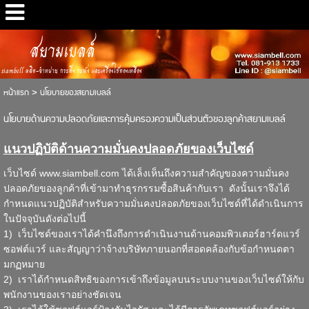
สยามเบลล์
siambell ผลิต-จำหน่าย กระดิ่ง ระฆัง และเครื่องใช้ทองเหลือง
หน้าแรก
>
นโยบายของสยามเบลล์
นโยบายด้านความปลอดภัยและการคุ้มครองความเป็นส่วนตัวของลูกค้าสยามเบลล์
แนวปฏิบัติด้านความมั่นคงปลอดภัยของเว็บไซด์
เว็บไซด์
www.siambell.com
ได้เล็งเห็นถึงความสำคัญของความมั่นคง
ปลอดภัยของลูกค้าที่เข้ามาทำธุรกรรมซื้อสินค้ากับเรา ดังนั้นเราจึงได้
กำหนดแนวปฏิบัติสำหรับความมั่นคงปลอดภัยของเว็บไซด์ที่ได้ดำเนินการ
ในปัจจุบันดังต่อไปนี้
1) เว็บไซด์ของเราได้คำนึงถึงการดำเนินงานด้านคอมพิวเตอร์ฮาร์ดแวร์
ซอฟต์แวร์ และสัญญาว่าจ้างบริษัทภายนอกที่สอดคล้องกับข้อกำหนดตา
มกฏหมาย
2) เราได้กำหนดสิทธิของการเข้าถึงข้อมูลบนระบบงานของเว็บไซด์ให้กับ
พนักงานของเราอย่างชัดเจน