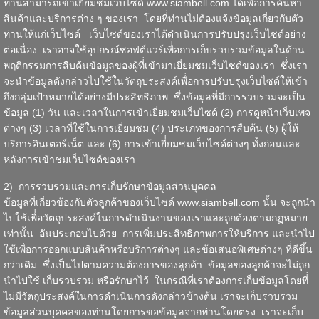
ท่านสามารถเข้าเยี่ยมชมเว็บไซด์
www.siambell.com
ได้เพื่่อการค้นหา
สินค้าและบริการต่าง ๆ ของเรา โดยที่่ท่านไม่ต้องแจ้งข้อมูลเกี่ยวกับตัว
ท่านให้แก่เว็บไซด์ เว็บไซด์ของเราได้ดำเนินการปรับปรุงเว็บไซด์อย่าง
ต่อเนื่อง เราอาจใช้อุปกรณ์ซอฟต์แวร์เพื่่อการเก็บรวบรวมข้อมูลในด้าน
พฤติกรรมการสืบค้นข้อมูลของผู้ที่่เข้ามาเยี่ยมชมเว็บไซด์ของเรา ซึ่่งเรา
จะนำข้อมูลดังกล่าวไปใช้ในวัตถุประสงค์เพื่่อการปรับปรุงเว็บไซด์ให้เข้า
ถึงกลุ่มเป้าหมายได้อย่างมีประสิทธิภาพ ซึ่งข้อมูลที่มีการรวบรวมจะเป็น
ข้อมูล (1) วัน และเวลาในการเข้าเยี่ยมชมเว็บไซด์ (2) การดูหน้าเว็บเพจ
ต่างๆ (3) เวลาที่ใช้ในการเยี่ยมชม (4) ประเภทของการสืบค้น (5) ผู้ให้
บริการอินเตอร์เน็ต และ (6) การเข้าเยี่่ยมชมเว็บไซด์ต่างๆ ทั้งก่อนและ
หลังการเข้าชมเว็บไซด์ของเรา
2) การรวบรวมและการเก็บรักษาข้อมูลส่วนบุคคล
ข้อมูลที่เกี่ยวข้องกับตัวลูกค้าของเว็บไซด์
www.siambell.com
นั้น จะถูกนำ
ไปใช้เพื่่อวัตถุประสงค์ในการดำเนินงานของเราและถูกต้องตามกฏหมาย
เท่านั้น อันประกอบไปด้วย การเพิ่มประสิทธิภาพการให้บริการ และนำไป
ใช้เพื่อการออกแบบสินค้าหรือบริการต่างๆ และข้อเสนอพิเศษต่างๆ ที่่ดีขึ้น
กว่าเดิม ซึ่งเป็นไปตามความต้องการของลูกค้า ข้อมูลของลูกค้าจะไม่ถูก
นำไปใช้ เก็บรวบรวม หรือรักษาไว้ ในกรณีที่เราต้องการเก็บข้อมูลโดยที่่
ไม่มีวัตถุประสงค์ในการดำเนินการดังกล่าวข้างต้น เราจะเก็บรวบรวม
ข้อมูลส่วนบุคคลของท่านโดยการขอข้อมูลจากท่านโดยตรง เราจะเก็บ