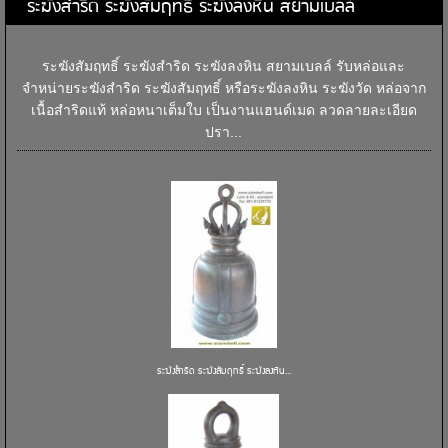
ระฆังสำริด ระฆังสัมฤทธิ์ ระฆังลงหิน สยามเบลล์
ระฆังสัมฤทธิ์ ระฆังสำริด ระฆังลงหิน สยามเบลล์ รับหล่อและ
จำหน่ายระฆังสำริด ระฆังสัมฤทธิ์ หรือระฆังลงหิน ระฆังวัด หล่อจาก
เนื้อสำริดแท้ หล่อหนาเต็มใบ เป็นงานแฮนด์เมด ลวดลายละเอียด
ปรา...
ระฆังสำริด ระฆังสัมฤทธิ์ ระฆังลงหิน...