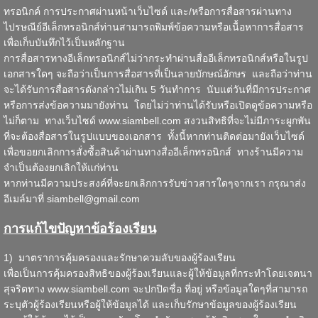
ทรอนิกค์ การประกาศผ่านหน้าเว็บไซด์ และ/หรือการสื่อสารผ่านทาง
ไปรษณีย์อีเล็กทรอนิกส์ท่านสามารถพิมพ์ข้อความหรือเนื้อหาการสื่อสาร
เพื่อเก็บบันทึกไว้เป็นหลักฐาน
การสื่อสารทางอีเล็กทรอนิกส์ไม่ว่ากระทำผ่านสื่ออีเล็กทรอนิกส์หรือในรูป
เอกสารใดๆ จะถือว่าเป็นการสื่อสารที่่เป็นลายบักษณ์อักษร และถือว่าท่าน
จะได้รับการสื่อสารดังกล่าวไม่เกิน 5 วันทำการ นับแต่วันที่มีการประกาศ
หรือการส่งข้อความมายังท่าน โดยไม่ว่าท่านได้รับหรือเปิดดูข้อความหรือ
ไม่ก็ตาม ทางเว็บไซด์
www.siambell.com
สงวนสิทธิที่จะไม่มีภาระผูกพัน
ที่จะต้องสื่อสารในรูปแบบของเอกสาร ทั้งนี้หากท่านติดต่อมายังเว็บไซด์
เพื่อขอยกเลิกการสั่งซื้อสินค้าผ่านทางสื่ออีเล็กทรอนิกส์ ทางร้านมีความ
จำเป็นต้องยกเลิกให้แก่ท่าน
หากท่านมีความประสงค์ที่จะยกเลิกการรับข่าวสารใดๆจากเรา กรุณาส่ง
อีเมล์มาที่
siambell@gmail.com
การแก้ไขปัญหาข้อร้องเรียน
1) มาตราการคุ้มครองและรักษาควมลับของผู้ร้องเรียน
เพื่อเป็นการคุ้มครองสิทธิของผู้ร้องเรียนและผู้ให้ข้อมูลที่กระทำโดยเจตนา
สุจริตทาง
www.siambell.com
จะปกปิดชื่อ ที่อยู่ หรือข้อมูลใดๆที่สามารถ
ระบุตัวผู้ร้องเรียนหรือผู้ให้ข้อมูลได้ และเก็บรักษาข้อมูลของผู้ร้องเรียน