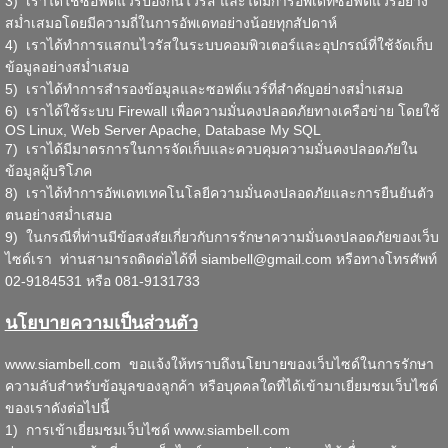
3) เราได้ใช้ซอฟต์แวร์ป้องกันไวรัส และได้มีการอัพเดทซอฟต์แวร์อย่าง
สม่ำเสมอโดยมีความถี่ในการอัพเดทอย่างน้อยทุกสัปดาห์
4) เราได้ทำการแสกนไวรัสในระบบคอมพิวเตอร์และอุปกรณ์ที่ใช้จัดเก็บ
ข้อมูลอย่างสม่ำเสมอ
5) เราได้ทำการสำรองข้อมูลและซอฟต์แวร์ที่สำคัญอย่างสม่ำเสมอ
6) เราได้ใช้ระบบ Firewall เพื่อความมั่นคงปลอดภัยทางเครือข่าย โดยใช้
OS Linux, Web Server Apache, Database My SQL
7) เราได้มีมาตรการในการจัดเก็บและควบคุมความมั่นคงปลอดภัยใน
ข้อมูลผู้บริโภค
8) เราได้ทำการอัพเดทเทคโนโลยีความมั่นคงปลอดภัยและการยืนยันตัว
ตนอย่างสม่ำเสมอ
9) ในกรณีที่ท่านมีข้อสงสัยเกี่ยวกับการรักษาความมั่นคงปลอดภัยของเว็บ
ไซด์เรา ท่านสามารถติดต่อได้ที่
siambell@gmail.com
หรือทางโทรศัพท์
02-9184531 หรือ 081-9131733
นโยบายความเป็นส่วนตัว
www.siambell.com
ขอแจ้งให้ทราบถึงนโยบายของเว็บไซด์ในการรักษา
ความลับสำหรับข้อมูลของลูกค้า หรือบุคคลใดที่ได้เข้ามาเยี่ยมชมเว็บไซด์
ของเราดังต่อไปนี้
1) การเข้าเยี่ยมชมเว็บไซด์
www.siambell.com