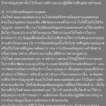
รักษาข้อมูลเหล่านั้นไว้เป็นความลับ และจะปฏิบัติตามที่กฏหมายกำหนด
3) การเปิดเผยข้อมูลส่วนบุคคล
เว็บไซด์
www.siambell.com
จะไม่ส่งต่อหรือขายข้อมูลส่วนบุคคลของ
ท่านให้แก่บุคคลภายนอกอื่่น เพื่อวัตถุประสงค์ในการนำไปใช้โดยไม่ได้รับ
อนุญาต นอกจากนี้เราจะไม่เปิดเผยข้อมูลส่วนบุคคลของท่านให้แก่องค์กร
อื่นใด เว้นแต่ (1) ท่านได้ร้องขอและให้อำนาจแก่เว็บไซด์เราในการ
ดำเนินการ (2) ข้อมูลที่ส่งต่อนั้นเป็นไปเพื่อช่วยให้การเริ่มต้นธุรกรรมของ
ท่านสำเร็จลุล่วงลง (3) การเปิดเผยข้อมูลนั้นเป็นไปตามที่กฏหมายอนุญาต
หรือเป็นไปตามที่กฏหมายต้องการ เช่น การเปิดเผยข้อมูลตามคำสั่งศาล
หรือตามหมายศาล หรือหน่วยงานอื่นๆที่มึอำนาจตามกฏหมาย
เว็บไซด์
www.siambell.com
อาจทำความตกลงไว้กับผู้ให้บริการภายนอก
ในการที่จะพัฒนาและดูแลรักษาระบบพาณิชย์อีเล็กทรอนิกส์ของเรา และ
การจัดสรรทรัพยากรหรือบริการในนามของเรา ซึ่่งบุคคลภายนอกที่เข้ามา
ดำเนินการให้กับเรา หรือเข้ามาดำเนินการในนามของเรานั้น จะต้องตก
ลงที่่จะรักษาข้อมูลลูกค้าของเว็บไซด์
www.siambell.com
ไว้เป็นความลับ
ด้วยเช่นเดียวกัน อีกทั้งยังต้องผูกพันต่อกฏหมายที่่มีผลใช้บังคับด้วย เมื่่อใด
ก็ตามที่เว็บไซด์
www.siambell.com
ได้ว่าจ้างองค์กรอื่่นใดเข้ามาให้การ
สนับสนุนการบริการของเรา องค์กรเหล่านั้นจะต้องปฏิบัติตามมาตรฐาน
การรักษาข้อมูลเป็นความลับของเราด้วยเช่นกัน
อย่างไรก็ตามในกรณีที่เว็บไซด์
www.siambell.com
เข้าทำความตกลง