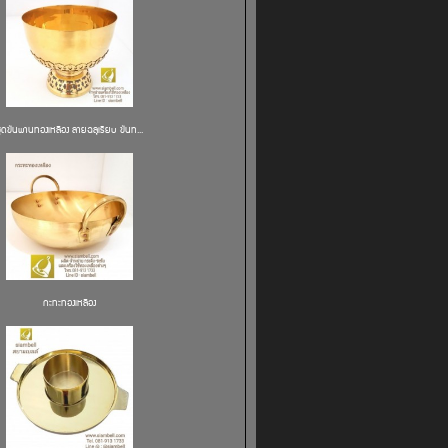
ชุดขันพานทองเหลือง ลายฉลุเรียบ ขันท...
กะทะทองเหลือง