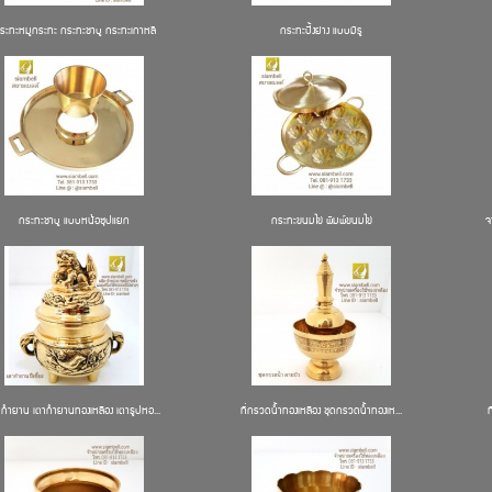
ระทะหมูกระทะ กระทะชาบู กระทะเกาหลี
กระทะปิ้งย่าง แบบมีรู
กระทะชาบู แบบหน้อซุปแยก
กระทะขนมไข่ พิมพ์ขนมไข่
จ
ากำยาน เตากำยานทองเหลือง เตาธูปหอ...
ที่กรวดน้ำทองเหลือง ชุดกรวดน้ำทองเห...