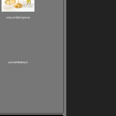
ตราชู ตราชั่งนักกฏหมาย
พานทองเหลืองลายบัว