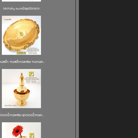
กระทะชาบู แบบหม้อซุปติดกระทะ
านสเต็ก จานสเต็กทองเหลือง จานทองเห...
ที่กรวดน้ำทองเหลือง ชุดกรวดน้ำทองเห...