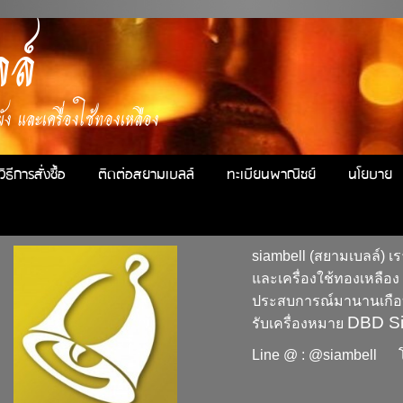
ล์
ง และเครื่องใช้ทองเหลือง
วิธีการสั่งซื้อ
ติดต่อสยามเบลล์
ทะเบียนพาณิชย์
นโยบาย
siambell
(สยามเบลล์) เร
และเครื่องใช้ทองเหลือ
ประสบการณ์มานานเกือบ 
DBD Si
รับเครื่องหมาย
Line @ : @siambell 