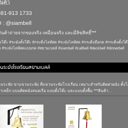
นค้า
081-913 1733
D : @siambell
ินค้าถ่ายจากของจริง เหมือนจริง และมีลิขสิทธิ์***
ั้งโต๊ะ #ระฆังตั้งโต๊ะ #กระดิ่งไลฟ์สด #ระฆังไลฟ์สด #กระดิ่งมือกด #กระดิ่งตั้ง
#ระฆังไลฟ์สดแบบกด #สยามเบลล์ #siambell #callbell #deckbell #dinnerbell
ขวนระฆังโรงเรียนสยามเบลล์
วนระฆัง ขาแขวนระฆัง ที่แขวนระฆังโรงเรียน เหมาะสำหรับติดฝาผนัง ตั้งโต๊ะ
าเหล็ก แบบติดผนังสมอเรือ แบบตั้งโต๊ะ และแบบตั้งพื้น ***สินค้า...