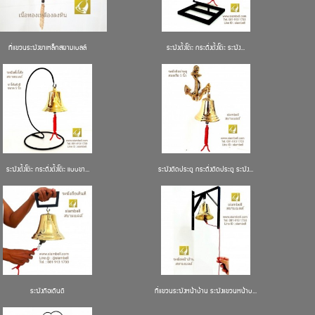
ที่แขวนระฆังขาเหล็กสยามเบลล์
ระฆังตั้งโต๊ะ กระดิ่งตั้งโต๊ะ ระฆัง...
ระฆังตั้งโต๊ะ กระดิ่งตั้งโต๊ะ แบบขา...
ระฆังติดประตู กระดิ่งติดประตู ระฆัง...
ระฆังถือเดินตี
ที่แขวนระฆังหน้าบ้าน ระฆังแขวนหน้าบ...