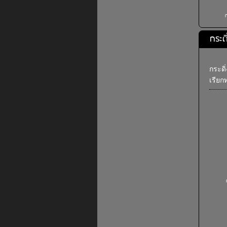
ก
กระด
กระดิ
เรียก