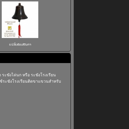
ระฆังโรงเรียนสีวินเทจ
ก ระฆังไล่นก หรือ ระฆังโรงเรียน
ยใช้ระฆังโรงเรียนติดขาแขวนสำหรับ