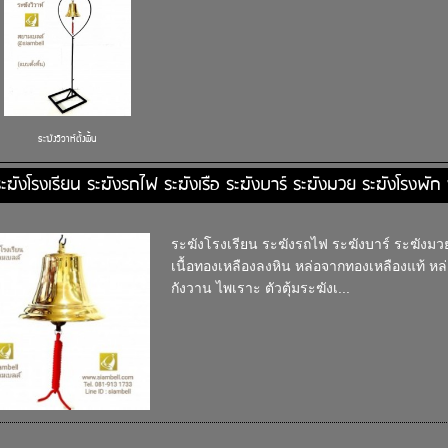
ระฆังวิวาห์ตั้งพื้น
ะฆังโรงเรียน ระฆังรถไฟ ระฆังเรือ ระฆังบาร์ ระฆังมวย ระฆังโรงพั
ระฆังโรงเรียน ระฆังรถไฟ ระฆังบาร์ ระฆังมวย
เนื้อทองเหลืองลงหิน หล่อจากทองเหลืองแท้ หล
กังวาน ไพเราะ ตัวตุ้มระฆังเ...