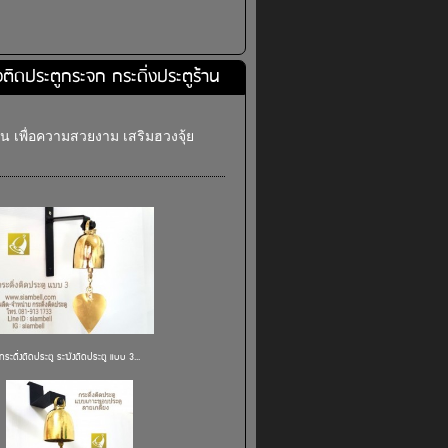
่งติดประตูกระจก กระดิ่งประตูร้าน
าน เพื่อความสวยงาม เสริมฮวงจุ้ย
กระดิ่งติดประตู ระฆังติดประตู แบบ 3...