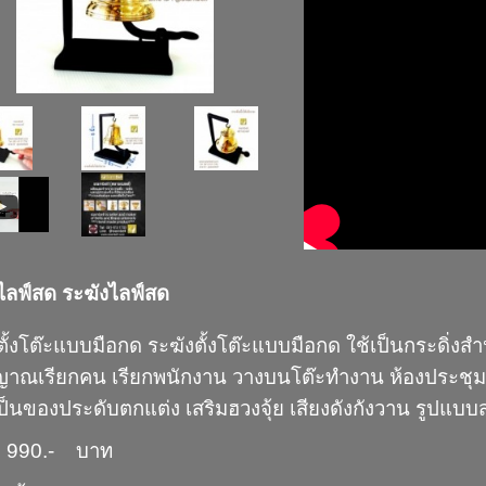
งไลฟ์สด ระฆังไลฟ์สด
งตั้งโต๊ะแบบมือกด ระฆังตั้งโต๊ะแบบมือกด ใช้เป็นกระดิ่งส
ญาณเรียกคน เรียกพนักงาน วางบนโต๊ะทำงาน ห้องประชุม ห
เป็นของประดับตกแต่ง เสริมฮวงจุ้ย เสียงดังกังวาน รูป
 990.- บาท