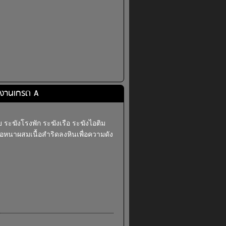
ก งานเกรด A
 ระฆังโรงพัก ระฆังเรือ ระฆังไอติม
่อหนาผสมเนื้อสำริดลงหินเพื่อความดัง