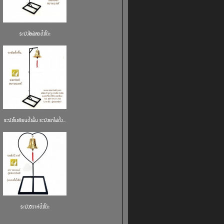
ระฆังไลฟ์สดตั้งโต๊ะ
ระฆังโรงเรียนตั้งพื้น ระฆังรถไฟตั้ง...
ระฆังวิวาห์ตั้งโต๊ะ