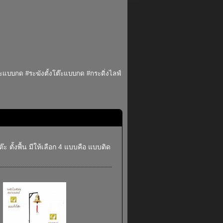
โต๊ะแบบกด #ระฆังตั้งโต๊ะแบบกด #กระดิ่งไลฟ์
 ตั้งพื้น มีให้เลือก 4 แบบคือ แบบติด