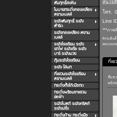
สนใจสิ
สัมฤทธิ์ลงหิน
โมบายกระดิ่งทองเหลือง
โทร. 
สยามเบลล์
ระฆังสัมฤทธิ์ ระฆัง
Line I
สำริด
***ภาพส
ระฆังทองเหลือง สยาม
เบลล์
#กระดิ่งต
ระฆังโรงเรียน ระฆัง
สดแบบกด 
รถไฟ ระฆังเรือ ระฆัง
บาร์ ระฆังมวย
ตุ้มระฆังโรงเรียน
ที่แ
ระฆัง ไล่นก
ที่แขวนระฆังโรงเรียน
ที่แข
สยามเบลล์
ผนังข
กระดิ่งตั้งโต๊ะมือกด
กระดิ่งพร้อมขาแขวน
ช่อฟ้า
ระฆังโบสถ์ ระฆังคริสต์
ระฆังฝรั่ง
กระดิ่งด้าม กระดิ่งมือ