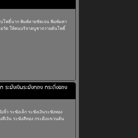
บโพธิ์นาก พิมพ์ลายชัดเจน พิมพ์มหา
ยวัด ให้คนบริจาคบูชาถวายต้นโพธิ์
เล็ก ระฆังเงินระฆังทอง กระดิ่งของ
ฆังจิ๋ว ระฆังเล็ก ระฆังเงินระฆังทอง
ังสีเงิน ระฆังสีทอง กระดิ่งแขวนต้น