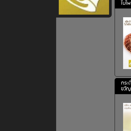
ใบโพ
กระด
ขวัญ