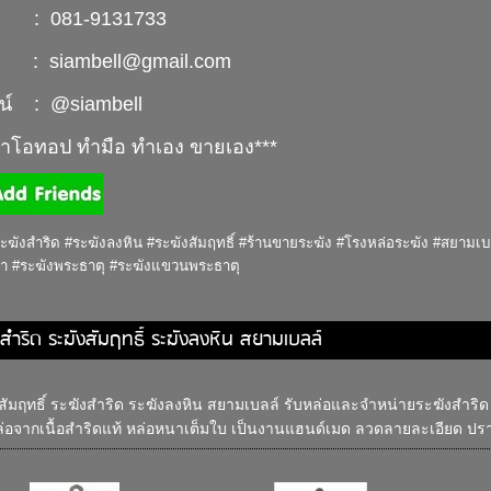
 : 081-9131733
ล์ : siambell@gmail.com
ลน์ : @siambell
ค้าโอทอป ทำมือ ทำเอง ขายเอง***
ะฆังสำริด #ระฆังลงหิน #ระฆังสัมฤทธิ์ #ร้านขายระฆัง #โรงหล่อระฆัง #สยามเบล
า #ระฆังพระธาตุ #ระฆังแขวนพระธาตุ
งสำริด ระฆังสัมฤทธิ์ ระฆังลงหิน สยามเบลล์
สัมฤทธิ์ ระฆังสำริด ระฆังลงหิน สยามเบลล์ รับหล่อและจำหน่ายระฆังสำริด 
ล่อจากเนื้อสำริดแท้ หล่อหนาเต็มใบ เป็นงานแฮนด์เมด ลวดลายละเอียด ปรา