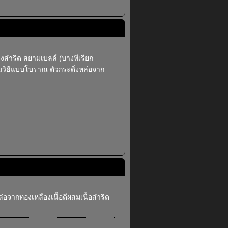
ดิ่งสำริด สยามเบลล์ (บางทีเรียก
รรมวิธีแบบโบราณ ตัวกระดิ่งหล่อจาก
ล่อจากทองเหลืองเนื้อดีผสมเนื้อสำริด