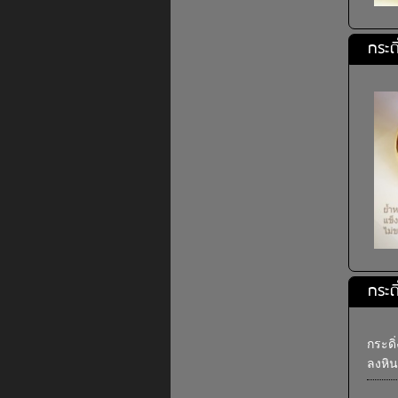
กระด
กระด
กระดิ
ลงหิน