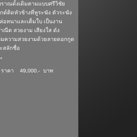
ราณดั้งเดิมตามแบบศรีวิชัย
์ติดหัวช้างที่หูระฆัง ตัวระฆัง
 หล่อหนาและเต็มใบ เป็นงาน
ณีต สวยงาม เสียงใส ดัง
พิ่มความสวยงามด้วยลายดอกกูด
กะสลักชื่อ
**
) ราคา 49,000.- บาท