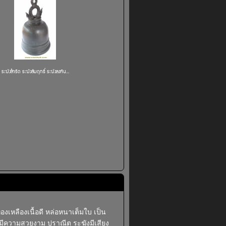
ระฆังสำริด ระฆังสัมฤทธิ์ ระฆังลงหิน...
งเหลืองเนื้อดี หล่อหนาเต็มใบ เป็น
มีความสวยงาม ปราณีต ระฆังมีเสียง