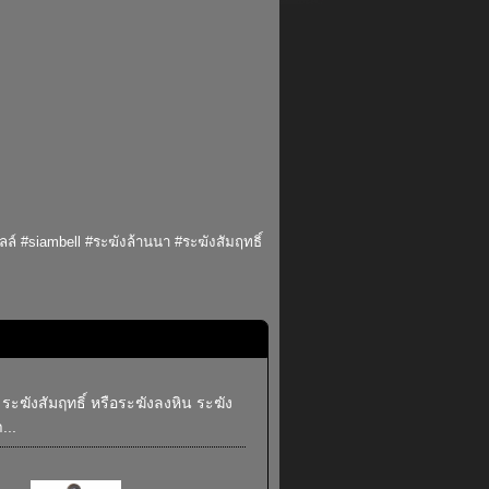
ล์ #siambell #ระฆังล้านนา #ระฆังสัมฤทธิ์
ระฆังสัมฤทธิ์ หรือระฆังลงหิน ระฆัง
...