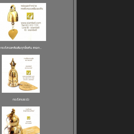
กระดิ่งทองเหลืองสัมฤทธิ์ลงหิน ลายเก...
กระดิ่งทรงระฆัง