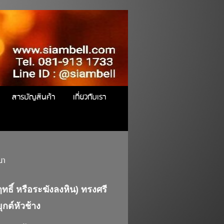
สารบัญสินค้า
เกี่ยวกับเรา
นา
ทธิ์ หรือระฆังลงหิน)
ทรงศรี
ุกต์หัวช้าง