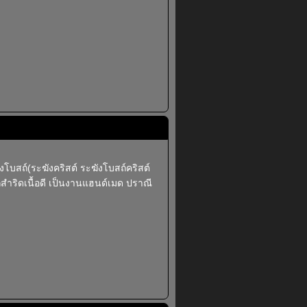
โบสถ์(ระฆังคริสต์ ระฆังโบสถ์คริสต์
ากสำริดเนื้อดี เป็นงานแฮนด์เมด ปราณี