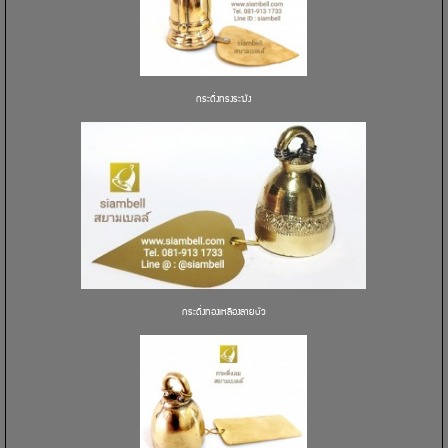
กระดิ่งทรงระฆัง
กระดิ่งทองเหลืองลายบัว