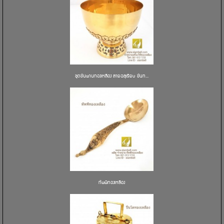
ชุดขันพานทองเหลือง ลายฉลุเรียบ ขันท...
ทัพพีทองเหลือง