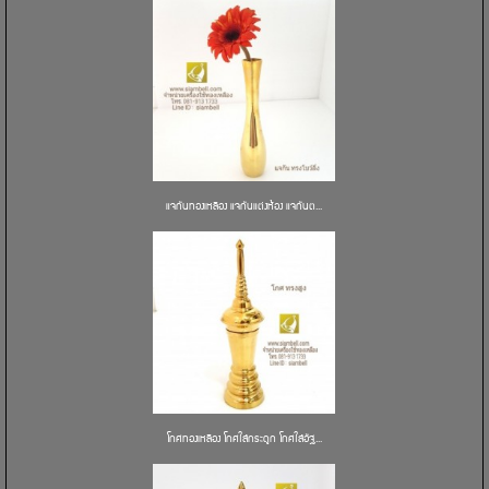
แจกันทองเหลือง แจกันแต่งห้อง แจกันต...
โกศทองเหลือง โกศใส่กระดูก โกศใส่อัฐ...