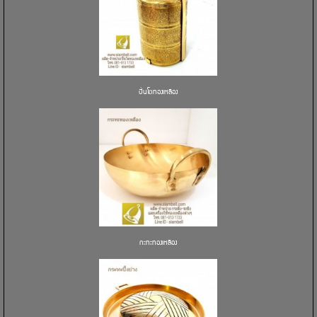
ปิ่นโตทองเหลือง
กะทะทองเหลือง