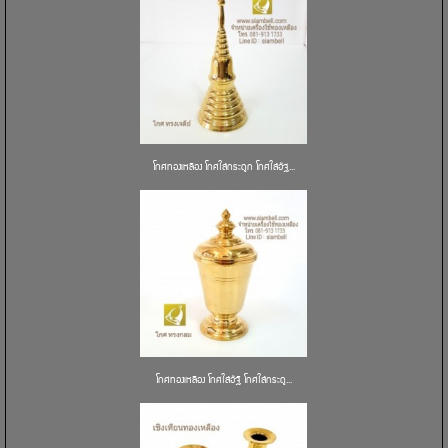
โกศทองเหลือง โกศใส่กระดูก โกศใส่อัฐ...
โกศทองเหลือง โกศใส่อัฐิ โกศใส่กระดู...