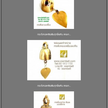
กระดิ่งทองเหลืองสัมฤทธิ์ลงหิน ลายเก...
กระดิ่งทองเหลืองสัมฤทธิ์ลงหิน ลายเก...