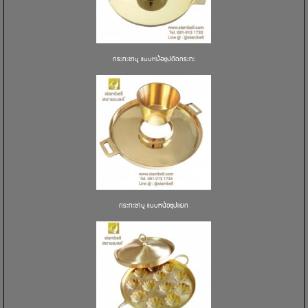
กระทะชาบู แบบหม้อซุปติดกระทะ
กระทะชาบู แบบหน้อซุปแยก