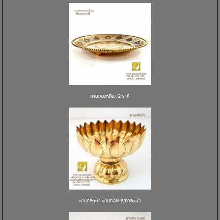
ถาดทองเหลือง 12 ราศี
พานกลีบบัว พานทองเหลืองกลีบบัว