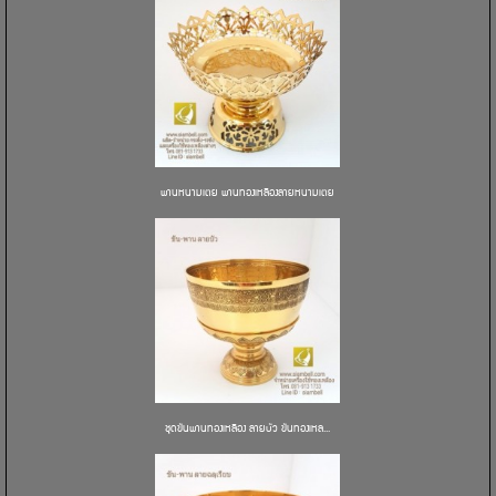
พานหนามเตย พานทองเหลืองลายหนามเตย
ชุดขันพานทองเหลือง ลายบัว ขันทองเหล...