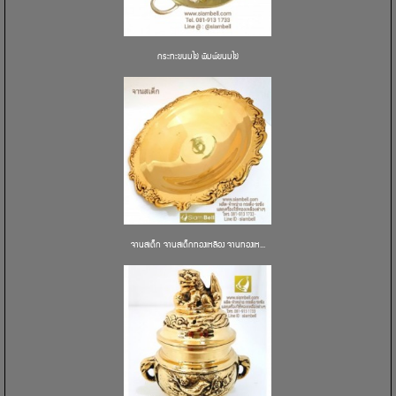
กระทะขนมไข่ พิมพ์ขนมไข่
จานสเต็ก จานสเต็กทองเหลือง จานทองเห...