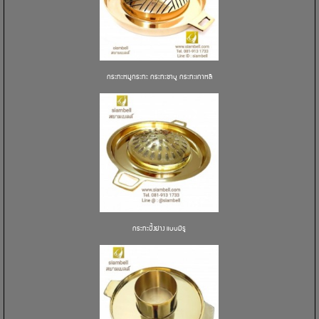
กระทะหมูกระทะ กระทะชาบู กระทะเกาหลี
กระทะปิ้งย่าง แบบมีรู