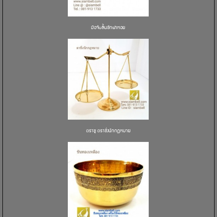
มือจับลิ้นชักฝาหอย
ตราชู ตราชั่งนักกฏหมาย