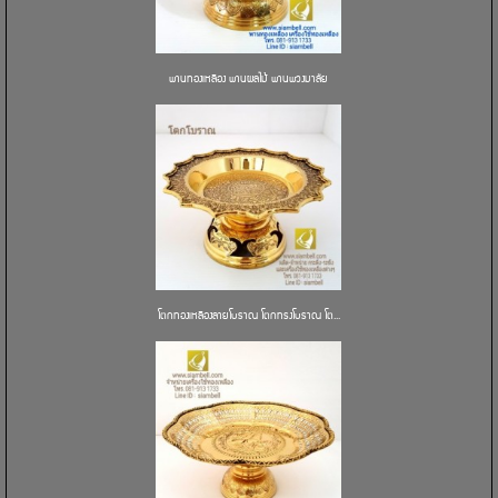
พานทองเหลือง พานผลไม้ พานพวงมาลัย
โตกทองเหลืองลายโบราณ โตกทรงโบราณ โต...