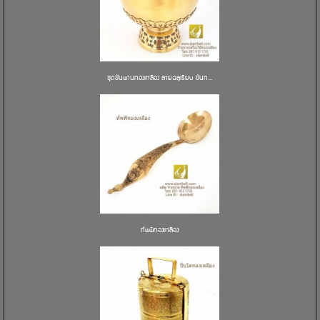
ชุดขันพานทองเหลือง ลายฉลุเรียบ ขันท...
ทัพพีทองเหลือง