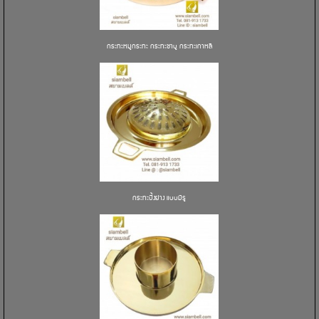
กระทะหมูกระทะ กระทะชาบู กระทะเกาหลี
กระทะปิ้งย่าง แบบมีรู