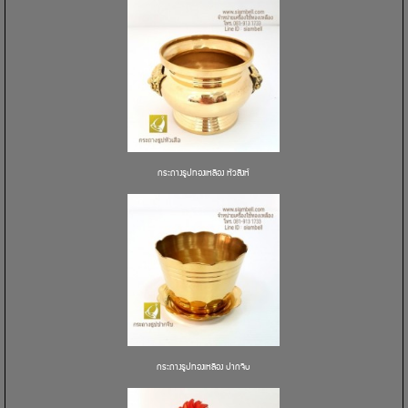
กระถางธูปทองเหลือง หัวสิงห์
กระถางธูปทองเหลือง ปากจีบ