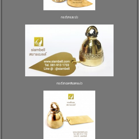
กระดิ่งทรงระฆัง
กระดิ่งทองเหลืองลายบัว