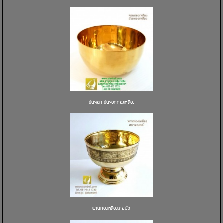
ขันจอก ขันจอกทองเหลือง
พานทองเหลืองลายบัว