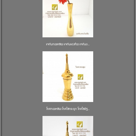
แจกันทองเหลือง แจกันแต่งห้อง แจกันต...
โกศทองเหลือง โกศใส่กระดูก โกศใส่อัฐ...