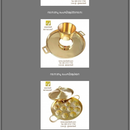
กระทะชาบู แบบหม้อซุปติดกระทะ
กระทะชาบู แบบหน้อซุปแยก