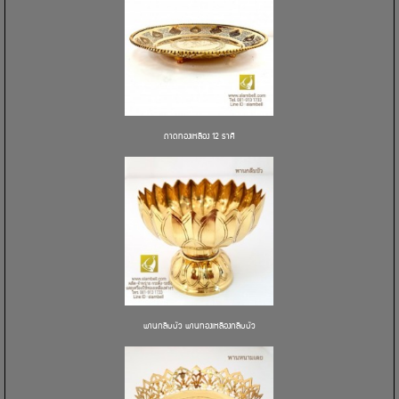
ถาดทองเหลือง 12 ราศี
พานกลีบบัว พานทองเหลืองกลีบบัว