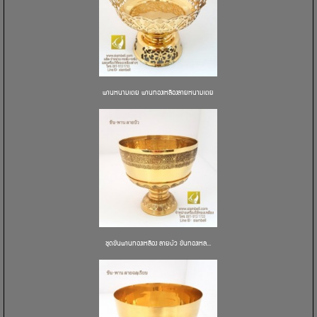
พานหนามเตย พานทองเหลืองลายหนามเตย
ชุดขันพานทองเหลือง ลายบัว ขันทองเหล...