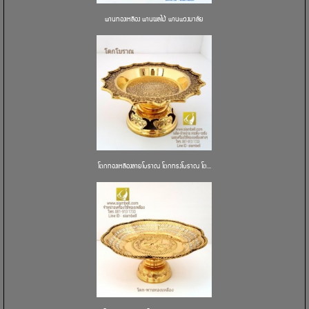
พานทองเหลือง พานผลไม้ พานพวงมาลัย
โตกทองเหลืองลายโบราณ โตกทรงโบราณ โต...