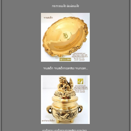
กระทะขนมไข่ พิมพ์ขนมไข่
จานสเต็ก จานสเต็กทองเหลือง จานทองเห...
เตากำยาน เตากำยานทองเหลือง เตาธูปหอ...