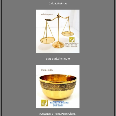
มือจับลิ้นชักฝาหอย
ตราชู ตราชั่งนักกฏหมาย
ขันทองเหลือง บาตรทองเหลือง ขันใส่บา...