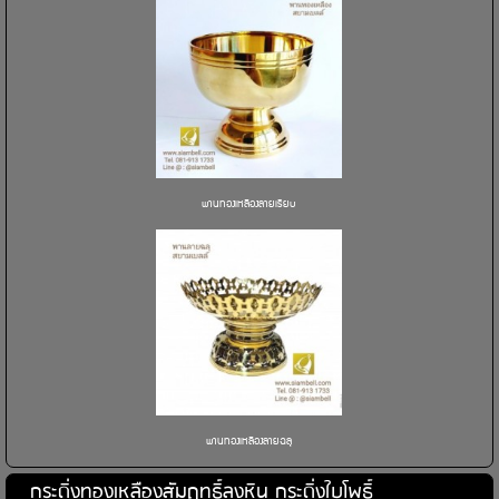
พานทองเหลืองลายเรียบ
พานทองเหลืองลายฉลุ
กระดิ่งทองเหลืองสัมฤทธิ์ลงหิน กระดิ่งใบโพธิ์