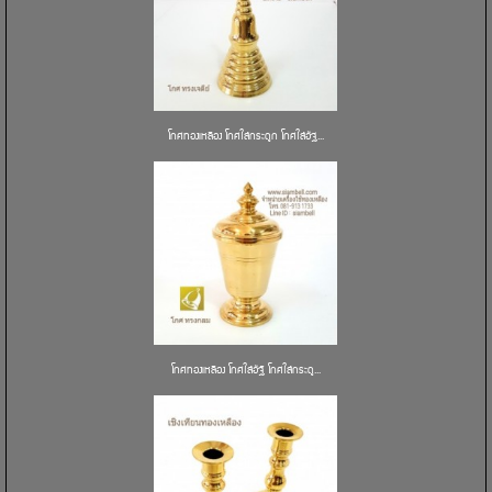
โกศทองเหลือง โกศใส่กระดูก โกศใส่อัฐ...
โกศทองเหลือง โกศใส่อัฐิ โกศใส่กระดู...