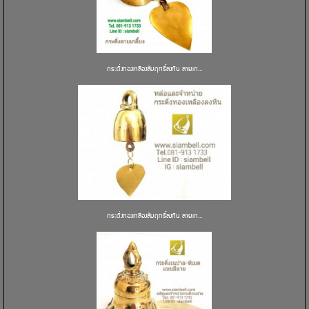
กระดิ่งทองเหลืองสัมฤทธิ์ลงหิน ลายเก...
กระดิ่งทองเหลืองสัมฤทธิ์ลงหิน ลายเก...