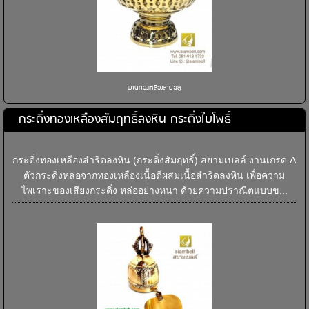
พานทองเหลืองลายฉลุ
กระดิ่งทองเหลืองสัมฤทธิ์ลงหิน กระดิ่งใบโพธิ์
กระดิ่งทองเหลืองสำริดลงหิน (กระดิ่งสัมฤทธิ์) สยามเบลล์ งานเกรด A
ตัวกระดิ่งหล่อจากทองเหลืองเนื้อดีผสมเนื้อสำริดลงหิน เพื่อความ
ไพเราะของเสียงกระดิ่ง หล่ออย่างหนา ด้วยความปราณีตแบบข...