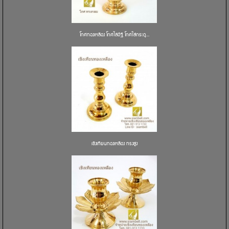
โกศทองเหลือง โกศใส่อัฐิ โกศใส่กระดู...
เชิงเทียนทองเหลือง ทรงสูง