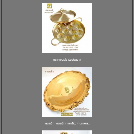
กระทะขนมไข่ พิมพ์ขนมไข่
จานสเต็ก จานสเต็กทองเหลือง จานทองเห...