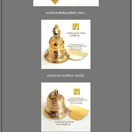
กระดิ่งทองเหลืองสัมฤทธิ์ลงหิน ลายเก...
กระดิ่งเนปาล กระดิ่งทิเบต กระดิ่งอิ...