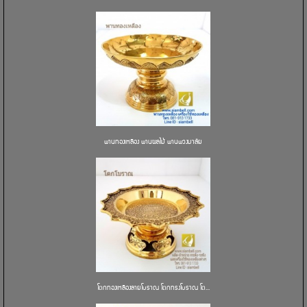
พานทองเหลือง พานผลไม้ พานพวงมาลัย
โตกทองเหลืองลายโบราณ โตกทรงโบราณ โต...