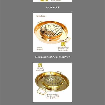
กะทะทองเหลือง
กระทะหมูกระทะ กระทะชาบู กระทะเกาหลี