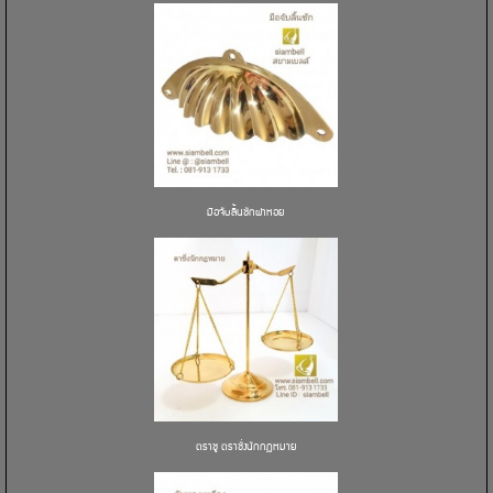
มือจับลิ้นชักฝาหอย
ตราชู ตราชั่งนักกฏหมาย