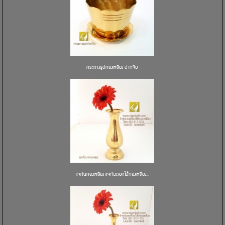
กระถางธูปทองเหลือง ปากจีบ
แจกันทองเหลือง แจกันดอกไม้ทองเหลือง...