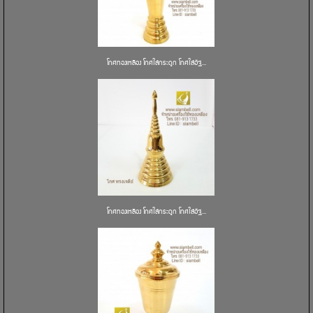
โกศทองเหลือง โกศใส่กระดูก โกศใส่อัฐ...
โกศทองเหลือง โกศใส่กระดูก โกศใส่อัฐ...