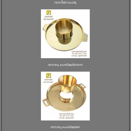
กระทะปิ้งย่าง แบบมีรู
กระทะชาบู แบบหม้อซุปติดกระทะ
กระทะชาบู แบบหน้อซุปแยก