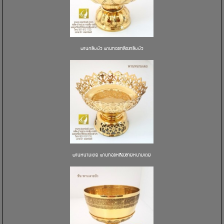
พานกลีบบัว พานทองเหลืองกลีบบัว
พานหนามเตย พานทองเหลืองลายหนามเตย