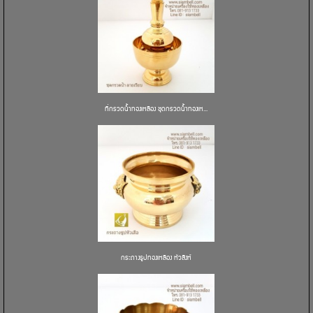
ที่กรวดน้ำทองเหลือง ชุดกรวดน้ำทองเห...
กระถางธูปทองเหลือง หัวสิงห์