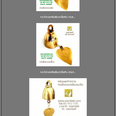
กระดิ่งทองเหลืองสัมฤทธิ์ลงหิน ทรงระ...
กระดิ่งทองเหลืองสัมฤทธิ์ลงหิน ลายเก...