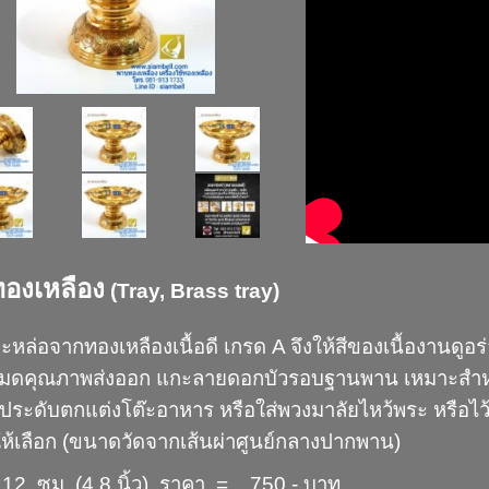
องเหลือง
(Tray, Brass tray)
ะหล่อจากทองเหลืองเนื้อดี เกรด A จึงให้สีของเนื้องานดูอร
เมดคุณภาพส่งออก แกะลายดอกบัวรอบฐานพาน เหมาะสำหรั
ื่อประดับตกแต่งโต๊ะอาหาร หรือใส่พวงมาลัยไหว้พระ หรือไว้
้เลือก (ขนาดวัดจากเส้นผ่าศูนย์กลางปากพาน)
12 ซม. (4.8 นิ้ว) ราคา = 750.- บาท