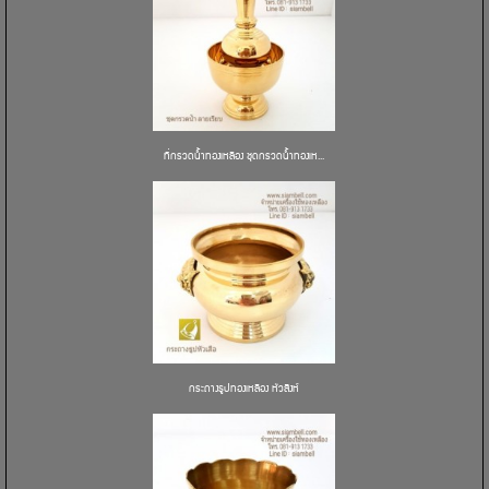
ที่กรวดน้ำทองเหลือง ชุดกรวดน้ำทองเห...
กระถางธูปทองเหลือง หัวสิงห์