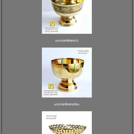
พานทองเหลืองลายบัว
พานทองเหลืองลายเรียบ