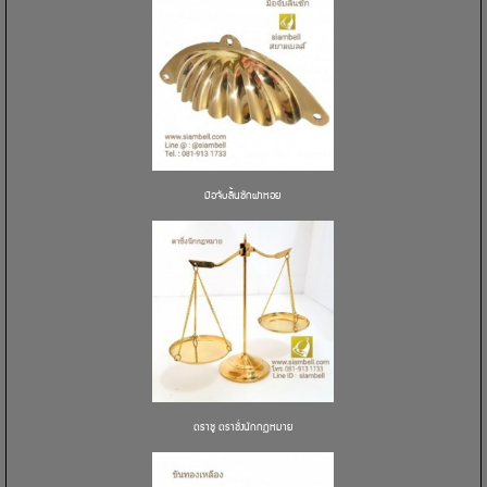
มือจับลิ้นชักฝาหอย
ตราชู ตราชั่งนักกฏหมาย