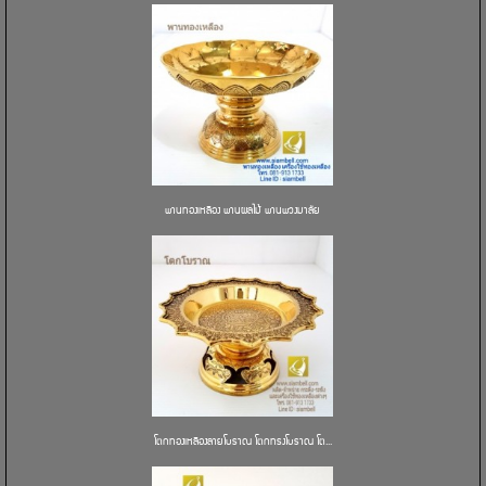
พานทองเหลือง พานผลไม้ พานพวงมาลัย
โตกทองเหลืองลายโบราณ โตกทรงโบราณ โต...