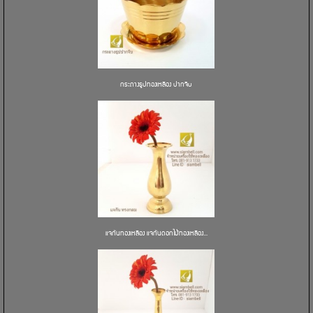
กระถางธูปทองเหลือง ปากจีบ
แจกันทองเหลือง แจกันดอกไม้ทองเหลือง...