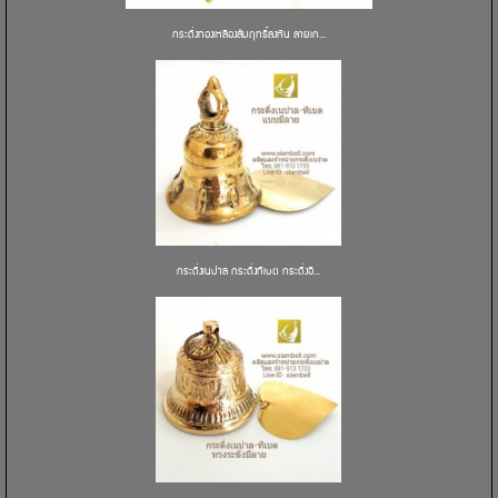
กระดิ่งทองเหลืองสัมฤทธิ์ลงหิน ลายเก...
กระดิ่งเนปาล กระดิ่งทิเบต กระดิ่งอิ...