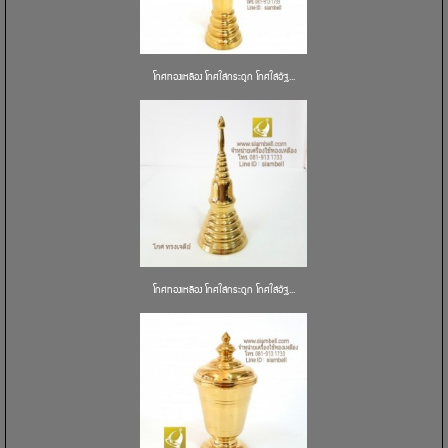
โกศทองเหลือง โกศใส่กระดูก โกศใส่อัฐ...
โกศทองเหลือง โกศใส่กระดูก โกศใส่อัฐ...