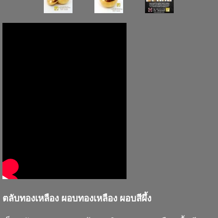
ตลับทองเหลือง ผอบทองเหลือง ผอบสีผึ้ง