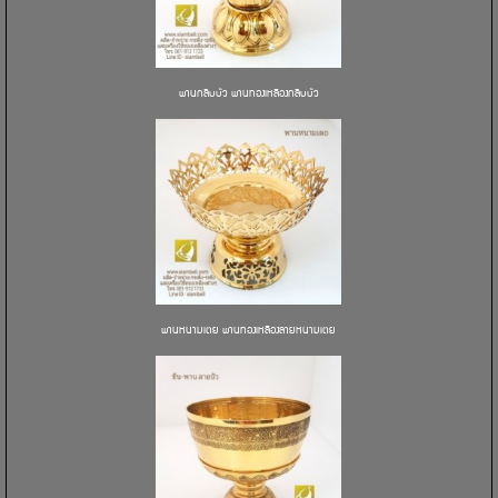
พานกลีบบัว พานทองเหลืองกลีบบัว
พานหนามเตย พานทองเหลืองลายหนามเตย