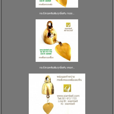
กระดิ่งทองเหลืองสัมฤทธิ์ลงหิน ทรงระ...
กระดิ่งทองเหลืองสัมฤทธิ์ลงหิน ลายเก...