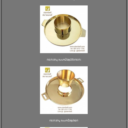
กระทะชาบู แบบหม้อซุปติดกระทะ
กระทะชาบู แบบหน้อซุปแยก