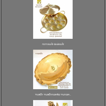
กระทะขนมไข่ พิมพ์ขนมไข่
จานสเต็ก จานสเต็กทองเหลือง จานทองเห...