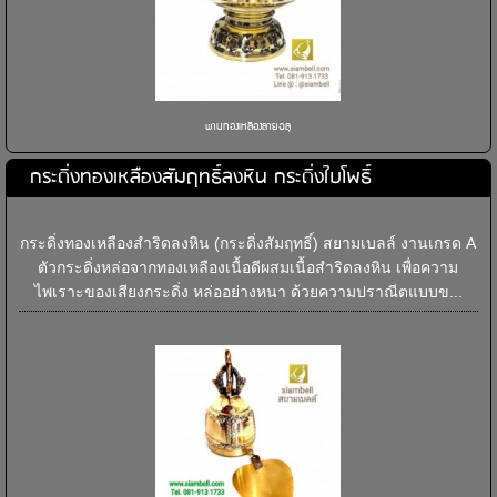
พานทองเหลืองลายฉลุ
กระดิ่งทองเหลืองสัมฤทธิ์ลงหิน กระดิ่งใบโพธิ์
กระดิ่งทองเหลืองสำริดลงหิน (กระดิ่งสัมฤทธิ์) สยามเบลล์ งานเกรด A
ตัวกระดิ่งหล่อจากทองเหลืองเนื้อดีผสมเนื้อสำริดลงหิน เพื่อความ
ไพเราะของเสียงกระดิ่ง หล่ออย่างหนา ด้วยความปราณีตแบบข...