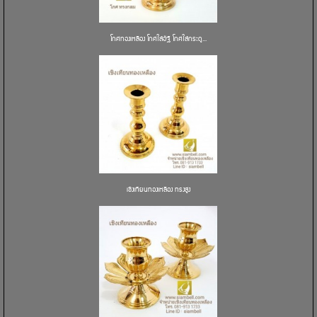
โกศทองเหลือง โกศใส่อัฐิ โกศใส่กระดู...
เชิงเทียนทองเหลือง ทรงสูง