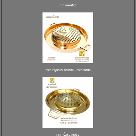
กะทะทองเหลือง
กระทะหมูกระทะ กระทะชาบู กระทะเกาหลี
กระทะปิ้งย่าง แบบมีรู