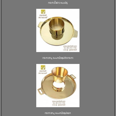
กระทะปิ้งย่าง แบบมีรู
กระทะชาบู แบบหม้อซุปติดกระทะ
กระทะชาบู แบบหน้อซุปแยก