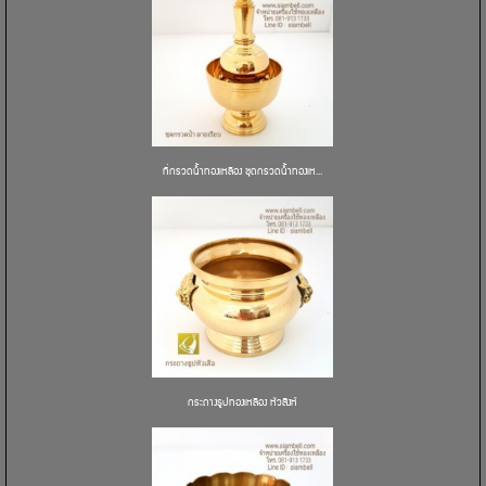
ที่กรวดน้ำทองเหลือง ชุดกรวดน้ำทองเห...
กระถางธูปทองเหลือง หัวสิงห์