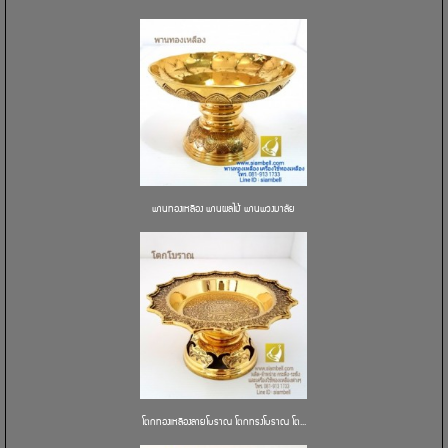
พานทองเหลือง พานผลไม้ พานพวงมาลัย
โตกทองเหลืองลายโบราณ โตกทรงโบราณ โต...