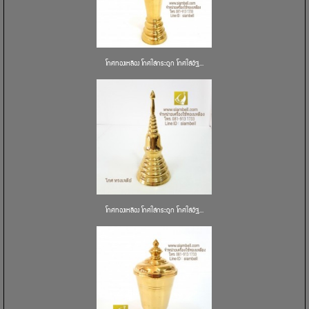
โกศทองเหลือง โกศใส่กระดูก โกศใส่อัฐ...
โกศทองเหลือง โกศใส่กระดูก โกศใส่อัฐ...