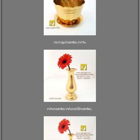
กระถางธูปทองเหลือง ปากจีบ
แจกันทองเหลือง แจกันดอกไม้ทองเหลือง...