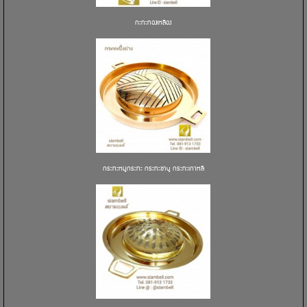
กะทะทองเหลือง
กระทะหมูกระทะ กระทะชาบู กระทะเกาหลี