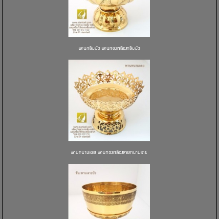
พานกลีบบัว พานทองเหลืองกลีบบัว
พานหนามเตย พานทองเหลืองลายหนามเตย