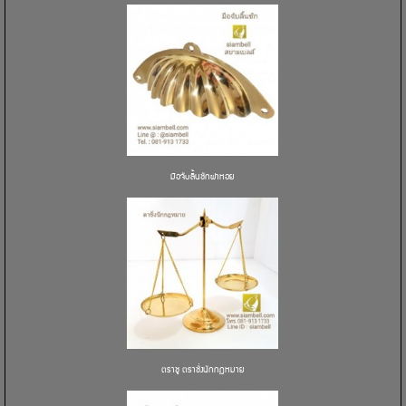
มือจับลิ้นชักฝาหอย
ตราชู ตราชั่งนักกฏหมาย