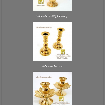
โกศทองเหลือง โกศใส่อัฐิ โกศใส่กระดู...
เชิงเทียนทองเหลือง ทรงสูง