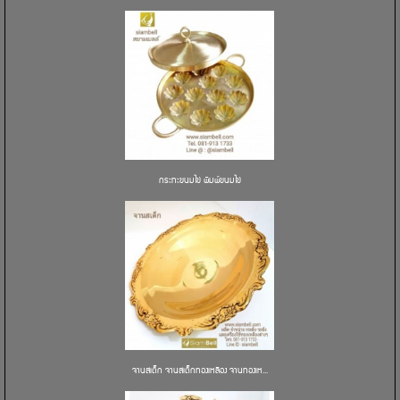
กระทะขนมไข่ พิมพ์ขนมไข่
จานสเต็ก จานสเต็กทองเหลือง จานทองเห...