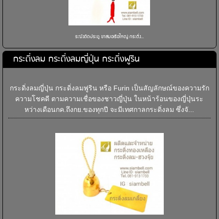
ระฆังติดประตู ขาสมอเรือใหญ่ กระดิ่ง...
กระดิ่งลม กระดิ่งลมญี่ปุ่น กระดิ่งฟูริน
กระดิ่งลมญี่ปุ่น กระดิ่งลมฟูริน หรือ Furin เป็นสัญลักษณ์ของความรัก
ความโชคดี ตามความเชื่อของชาวญี่ปุ่น ในหน้าร้อนของญี่ปุ่นระ
หว่างเดือนกค.ถึงกย.ของทุกปี จะมีเทศกาลกระดิ่งลม ซึ่งจั...