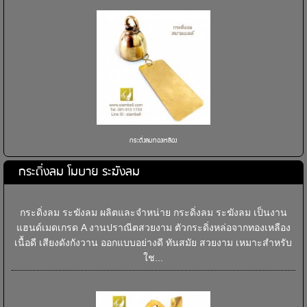
กระดิ่งลมทองเหลือง
กระดิ่งลม โมบาย ระฆังลม
กระดิ่งลม ระฆังลม ผลิตและจำหน่าย กระดิ่งลม ระฆังลม เป็นงาน
แฮนด์เมดเกรด A งานปราณีตสวยงาม ตัวกระดิ่งหล่อจากทองเหลือง
เนื้อดี เสียงดังกังวาน ออกแบบอย่างดี ทันสมัย สวยงาม เหมาะสำหรับ
ใช...