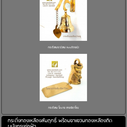
กระดิ่งลมระฆังลม แบบติดผนัง
กระดิ่งลม โมบาย ลายผีตาโขน
กระดิ่งทองเหลืองสัมฤทธิ์ พร้อมขาแขวนทองเหลืองติด
ผนังทรงช่อฟ้า