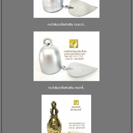
กระดิ่งสัมฤทธิ์ลงหินสีเงิน ทรงระฆัง...
กระดิ่งสัมฤทธิ์ลงหินสีเงิน ลายเกลี้...