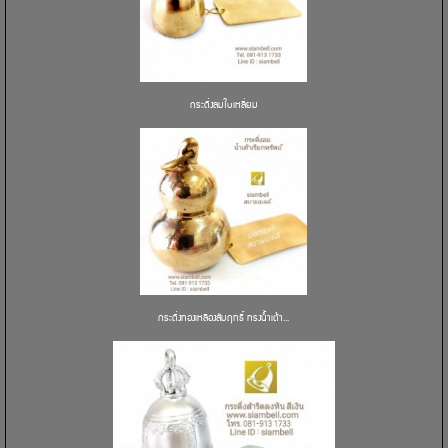
กระดิ่งลมใบเหลี่ยม
กระดิ่งทองเหลืองสัมฤทธิ์ ทรงน้ำเต้า...