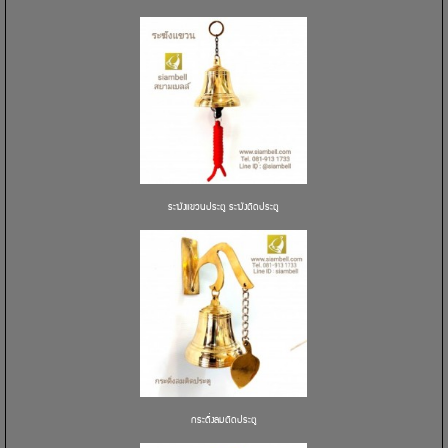
ระฆังแขวนประตู ระฆังติดประตู
กระดิ่งลมติดประตู