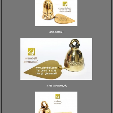
กระดิ่งทรงระฆัง
กระดิ่งทองเหลืองลายบัว