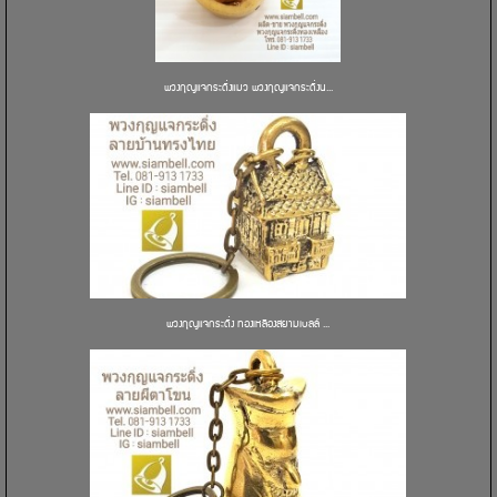
พวงกุญแจกระดิ่งแมว พวงกุญแจกระดิ่งน...
พวงกุญแจกระดิ่ง ทองเหลืองสยามเบลล์ ...