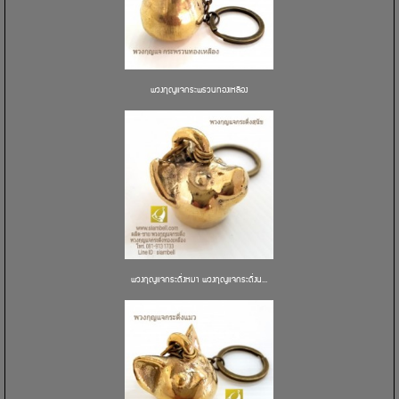
พวงกุญแจกระพรวนทองเหลือง
พวงกุญแจกระดิ่งหมา พวงกุญแจกระดิ่งน...