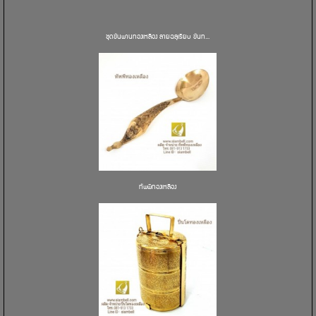
ชุดขันพานทองเหลือง ลายฉลุเรียบ ขันท...
ทัพพีทองเหลือง