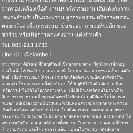
กระพรวน
กระพรวนทองเหลือง
เป็นงานแฮนด์เมด หล่อ
จากทองเหลืองเนื้อดี งานปราณีตสวยงาม เสียงดังกังวาน
เหมาะสำหรับเป็นกระพรวน ลูกกระพรวน หรือ
กระพรวน
ทองเหลือง
เพื่อการสะสม เป็นของฝาก ของที่ระลึก ของ
ชำร่วย หรือเพื่อการตกแต่งบ้าน แต่งร้านค้า
Tel. 081-913 1733
Line ID : @siambell
"
กระพรวน
" คือโลหะที่มีสัญลักษณ์เป็นลูกกลมกลวง มีลูกโลหะเล็กๆอยู่
ข้างในเพื่อให้เกิดเสียง ตามความเชื่อโบราณ ถือว่ากระพรวนเป็นของศัก
สิทธิ์ เมื่อทำการเขย่าให้กระพรวนเกิดเสียงดังจะช่วยปัดเป่าสิ่งชั่วร้าย
และเสริมโชคลาภความมั่งคั่ง มั่นคง ให้ักับผู้ที่มีไว้ติดตัว ติดบ้านเรือน
หรือการนำไปใช้ในโอกาสต่างๆเช่น เมื่อมีเด็กเล็กเกิดคนโบราณก็จะ
จัดหาการกระพรวนเล็กๆมาคล้องขาไว้เพื่อขับไล่ภูตผีปีศาจไม่ให้มารบก
วนเด็ก แม้เมื่ออายุผ่านพ้นวัยขณะที่เป็นหนุ่มสาวก็มีการพกพากระพรวน
เพื่อเป็นเครื่องรางสำหรับนำโชค โดยสื่อความหมายตามลวดลายของ
กระพรวน โดยประกอบไปด้วยลวดลายที่หลากหลายเช่น ลวดลายที่ทำให้
อายุมั่นขวัญยืน ลวดลายที่นำมาซึ่่งชัยชนะในสงคราม ลวดลายที่นำมา
ซึ่งความร่่ำรวยและโชคลาภ เป็นต้น แม้แต่ในปัจจุบัน ก็ยังมีหลาย