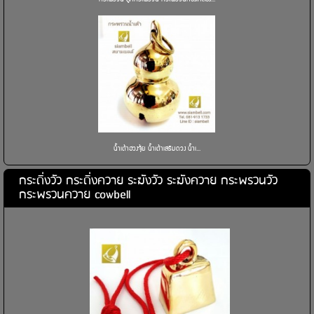
น้ำเต้าฮวงจุ้ย น้ำเต้าเสริมดวง น้ำเ...
กระดิ่งวัว กระดิ่งควาย ระฆังวัว ระฆังควาย กระพรวนวัว
กระพรวนควาย cowbell