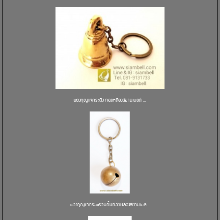
พวงกุญแจกระดิ่ง ทองเหลืองสยามเบลล์ ...
พวงกุญแจกระพรวนยิ้มทองเหลืองสยามเบล...