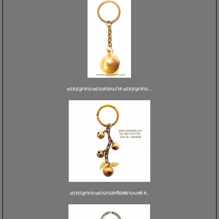
พวงกุญแจกระพรวนลายเนปาล พวงกุญแจกระ...
พวงกุญแจกระพรวนทองเหลืองสยามเบลล์ ล...