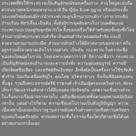
ประเทศที่ยังใช้กระพรวนเป็นสัญลักษณ์ของเครื่องราง ส่วนใหญ่จะนับถือ
ศาสนนาพุทธนิกายมหายาน อาทิ จีน ญี่ปุ่น ธิเบต ภูฎาน หรือแม้กระทั้่ง
ประเทศไทยยังพบมีการนำกระพรวนลูกเล็กๆมาประดับร่างกาย ประดับ
บ้านเรือน สัตว์เลี้ยง เป็นต้น ทั้งยังมีการขุดค้นทางโบราณคดีพบเจอ
กระพรวนปะปนอยู่กับลูกปัด กำไล สิ่ีงของเครื่องใช้สำหรับคนชั้นสูงซึ่งโดย
ส่วนมากมักพบกระพรวนสำริด เงินผสมสำริด ทองผสมสำริด และมี
ลวดลายสวยงามประณีต ส่วนมากมักสร้างให้มีลวดลายของเทวดา หรือ
อสูรรวมทั้งลวดลายเส้นโบราณต่างๆ เป็นต้น กระพรวน ในความเชื่อ
ของคนไทยยุคโบราณ โดยเฉพาะยุคทวาราวดี มีความเชื่อว่า
กระพรวน
เป็นสัญลักษณ์แห่งอำนาจและความมั่งคั่ง ความอุดมสมบูรณ์ ความมี
เกียรติยศชื่อเสียง และทรัพย์สินเงินทอง อีกทั้งยังเป็นเครื่องรางใช้ขจัดสิ่ง
ชั่วร้าย ป้องกันเสนียดจัญไร คุณไสย อวิชชาต่างๆ จึงเป็นที่นิยมของคน
ชั้นสูง รวมถึงพระมหากษัตริย์ ราชวงศ์ เจ้าเมืองผู้ครองแคว้นต่างๆ ดังจะ
เห็นว่าวัฒนธรรมดังกล่าวได้สืบทอดมายังปัจจุบัน แต่ความเชื่อบางส่วน
ในเรื่องบางเรื่องอาจจางหายไป เหลือเพียงแค่แฟชั้นตามยุคตามสมัยนิยม
เท่านั้น แต่อย่างไรก็ตาม ความเชื่อแต่โบราณเป็นดั่งภูมิปัญญา ความ
เชื่อเหล่านั้นย่อมเป็นรากฐานความมั่นคงในด้านความเชื่อความศรัทธา
ของคนในยุคปัจจุบัน หากแต่ความเชื่อโบราณเรื่องใดๆก็ตามเชื่อได้แต่
อย่างมงายเท่านั้นเอง