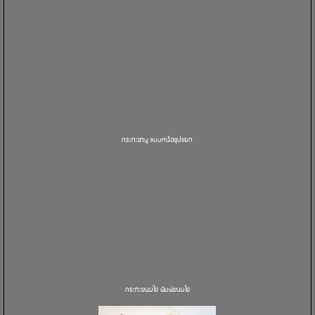
กระทะชาบู แบบหน้อซุปแยก
กระทะขนมไข่ พิมพ์ขนมไข่