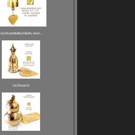
กระดิ่งทองเหลืองสัมฤทธิ์ลงหิน ลายเก...
กระดิ่งทรงระฆัง