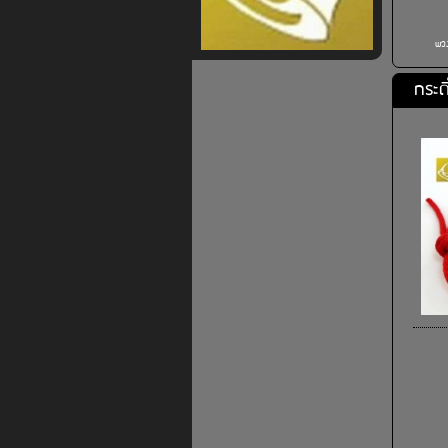
พวง
กระด