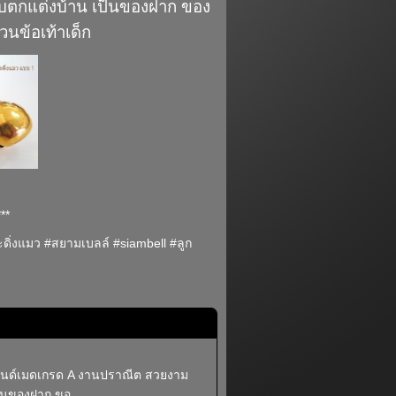
รับตกแต่งบ้าน เป็นของฝาก ของ
วนข้อเท้าเด็ก
**
่งแมว #สยามเบลล์ #siambell #ลูก
นด์เมดเกรด A งานปราณีต สวยงาม
ป็นของฝาก ขอ...