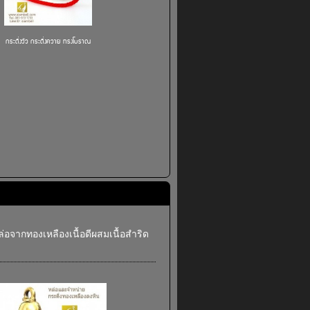
กระดิ่งวัว กระดิ่งควาย ทรงโบราณ
ล่อจากทองเหลืองเนื้อดีผสมเนื้อสำริด