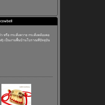
 cowbell
วัว หรือ กระดิ่งควาย กระดิ่งคล้องคอ
) เป็นงานพื้นบ้านโบราณที่ปัจจุบัน