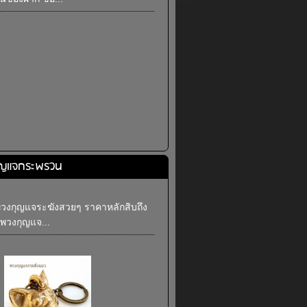
กุญแจกระพรวน
พวงกุญแจระฆังสวยๆ ราคาหลักสิบถึง
พวงกุญแจ...