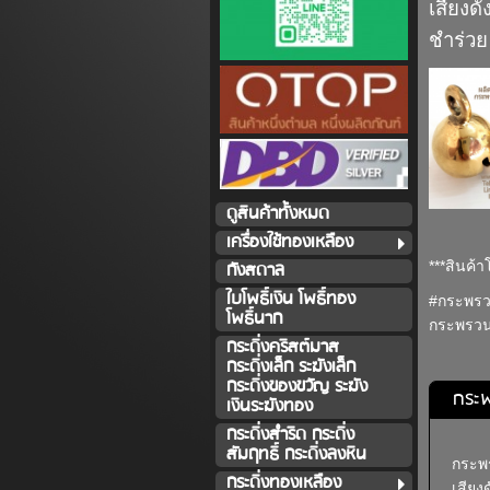
เสียงด
ชำร่วย
ดูสินค้าทั้งหมด
เครื่องใช้ทองเหลือง
***สินค้
กังสดาล
ใบโพธิ์เงิน โพธิ์ทอง
#กระพรว
โพธิ์นาก
กระพรวน
กระดิ่งคริสต์มาส
กระดิ่งเล็ก ระฆังเล็ก
กระดิ่งของขวัญ ระฆัง
กระ
เงินระฆังทอง
กระดิ่งสำริด กระดิ่ง
สัมฤทธิ์ กระดิ่งลงหิน
กระพ
กระดิ่งทองเหลือง
เสียง