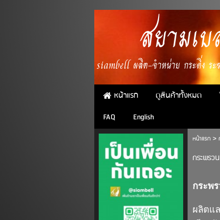
สยามเบล
siambell ผลิต-จำหน่าย กระดิ่ง ระฆั
หน้าแรก
ดูสินค้าทั้งหมด
FAQ
English
หน้าแรก
>
กระพรวน
กระพร
ผลิตแ