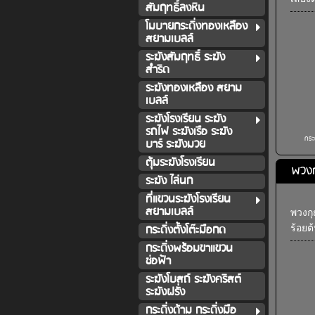
สัมฤทธิ์ลงหิน
โมบายกระดิ่งทองเหลือง
สยามเบลล์
ระฆังสัมฤทธิ์ ระฆัง
สำริด
ระฆังทองเหลือง สยาม
เบลล์
ระฆังโรงเรียน ระฆัง
รถไฟ ระฆังเรือ ระฆัง
กระ
บาร์ ระฆังมวย
ตุ้มระฆังโรงเรียน
พวงก
ระฆัง ไล่นก
ที่แขวนระฆังโรงเรียน
สยามเบลล์
พวงกุ
กระดิ่งตั้งโต๊ะมือกด
ร้อย
กระดิ่งพร้อมขาแขวน
ช่อฟ้า
ระฆังโบสถ์ ระฆังคริสต์
ระฆังฝรั่ง
กระดิ่งด้าม กระดิ่งมือ