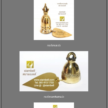
กระดิ่งทรงระฆัง
กระดิ่งทองเหลืองลายบัว