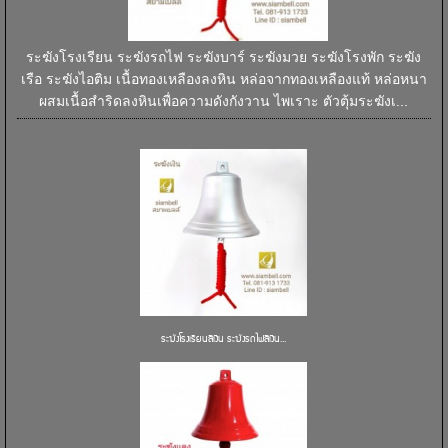
ระฆังโรงเรียน ระฆังรถไฟ ระฆังบาร์ ระฆังมวย ระฆังโรงพัก ระฆัง
เรือ ระฆังไอติม เนื้อทองเหลืองลงหิน หล่อจากทองเหลืองแท้ หล่อหนา
ผสมเนื้อสำริดลงหินเพื่อความดังกังวาน ไพเราะ ตัวตุ้มระฆังเ...
ระฆังโรงเรียนสีเงิน ระฆังรถไฟสีเงิน...