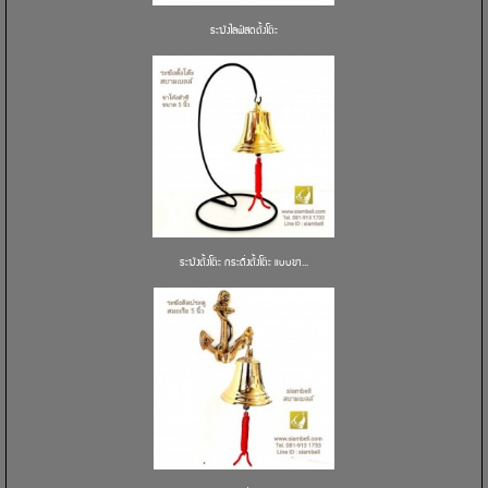
ระฆังไลฟ์สดตั้งโต๊ะ
ระฆังตั้งโต๊ะ กระดิ่งตั้งโต๊ะ แบบขา...