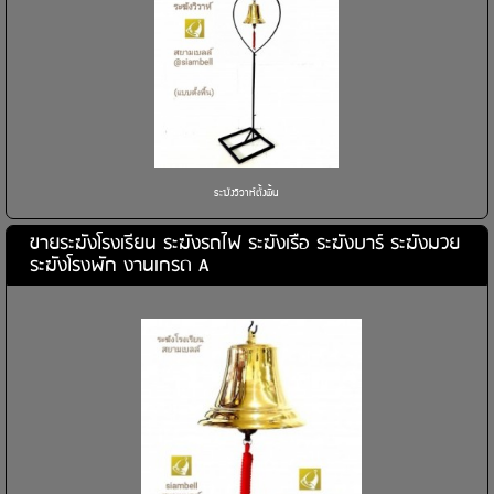
ระฆังวิวาห์ตั้งพื้น
ขายระฆังโรงเรียน ระฆังรถไฟ ระฆังเรือ ระฆังบาร์ ระฆังมวย
ระฆังโรงพัก งานเกรด A