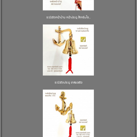
ระฆังติดหน้าบ้าน หน้าประตู สำหรับใช...
ระฆังติดประตู ขาสมอเรือ