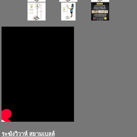
ระฆังวิวาห์ สยามเบลล์