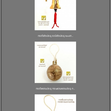
กระดิ่งติดประตู ระฆังติดประตู แบบขา...
กระดิ่งแขวนประตู กระพรวนแขวนประตู ก...