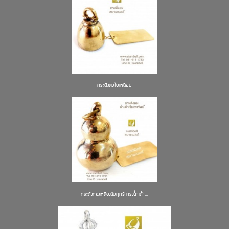
กระดิ่งลมใบเหลี่ยม
กระดิ่งทองเหลืองสัมฤทธิ์ ทรงน้ำเต้า...