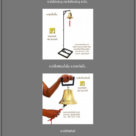
ระฆังติดประตู กระดิ่งติดประตู ระฆัง...
ระฆังโรงเรียนตั้งพื้น ระฆังรถไฟตั้ง...
ระฆังถือเดินตี