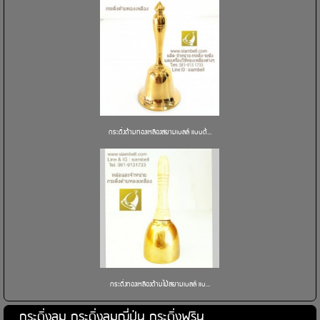
กระดิ่งด้ามทองเหลืองสยามเบลล์ แบบด้...
กระดิ่งทองเหลืองด้ามไม้สยามเบลล์ แบ...
กระดิ่งลม กระดิ่งลมญี่ปุ่น กระดิ่งฟูริน