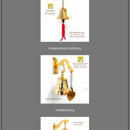
ระฆังแขวนประตู ระฆังติดประตู
กระดิ่งลมติดประตู