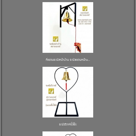
ที่แขวนระฆังหน้าบ้าน ระฆังแขวนหน้าบ...
ระฆังวิวาห์ตั้งโต๊ะ