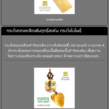
กระดิ่งลมทองเหลือง
กระดิ่งทองเหลืองสัมฤทธิ์ลงหิน กระดิ่งใบโพธิ์
กระดิ่งทองเหลืองสำริดลงหิน (กระดิ่งสัมฤทธิ์) สยามเบลล์ งานเกรด A
ตัวกระดิ่งหล่อจากทองเหลืองเนื้อดีผสมเนื้อสำริดลงหิน เพื่อความ
ไพเราะของเสียงกระดิ่ง หล่ออย่างหนา ด้วยความปราณีตแบบข...