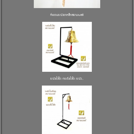
ที่แขวนระฆังขาเหล็กสยามเบลล์
ระฆังตั้งโต๊ะ กระดิ่งตั้งโต๊ะ ระฆัง...