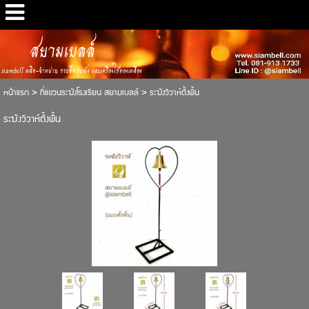
สยามเบลล์
siambell ผลิต-จำหน่าย กระดิ่ง ระฆัง และเครื่องใช้ทองเหลือง
หน้าแรก
>
ที่แขวนระฆังโรงเรียน สยามเบลล์
>
ระฆังวิวาห์ตั้งพื้น
ระฆังวิวาห์ตั้งพื้น