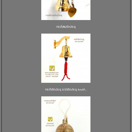
กระดิ่งลมติดประตู
กระดิ่งติดประตู ระฆังติดประตู แบบขา...