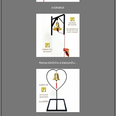
ระฆังถือเดินตี
ที่แขวนระฆังหน้าบ้าน ระฆังแขวนหน้าบ...