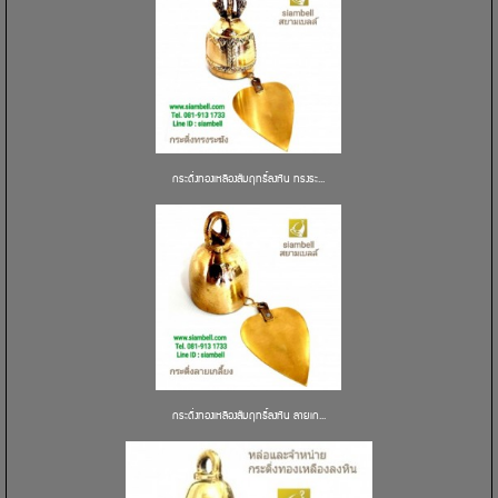
กระดิ่งทองเหลืองสัมฤทธิ์ลงหิน ทรงระ...
กระดิ่งทองเหลืองสัมฤทธิ์ลงหิน ลายเก...