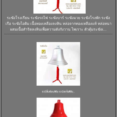
ระฆังโรงเรียน ระฆังรถไฟ ระฆังบาร์ ระฆังมวย ระฆังโรงพัก ระฆัง
เรือ ระฆังไอติม เนื้อทองเหลืองลงหิน หล่อจากทองเหลืองแท้ หล่อหนา
ผสมเนื้อสำริดลงหินเพื่อความดังกังวาน ไพเราะ ตัวตุ้มระฆังเ...
ระฆังโรงเรียนสีเงิน ระฆังรถไฟสีเงิน...