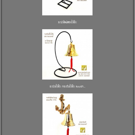
ระฆังไลฟ์สดตั้งโต๊ะ
ระฆังตั้งโต๊ะ กระดิ่งตั้งโต๊ะ แบบขา...