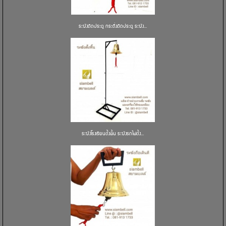
ระฆังติดประตู กระดิ่งติดประตู ระฆัง...
ระฆังโรงเรียนตั้งพื้น ระฆังรถไฟตั้ง...