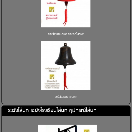
ระฆังโรงเรียนสีแดง ระฆังรถไฟสีแดง
ระฆังโรงเรียนสีวินเทจ
ระฆังไล่นก ระฆังโรงเรียนไล่นก อุปกรณ์ไล่นก