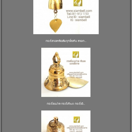
กระดิ่งทองเหลืองสัมฤทธิ์ลงหิน ลายเก...
กระดิ่งเนปาล กระดิ่งทิเบต กระดิ่งอิ...