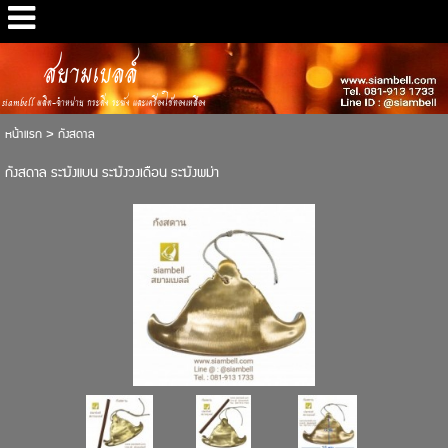
สยามเบลล์
siambell ผลิต-จำหน่าย กระดิ่ง ระฆัง และเครื่องใช้ทองเหลือง
หน้าแรก
>
กังสดาล
กังสดาล ระฆังแบน ระฆังวงเดือน ระฆังพม่า