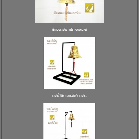
ที่แขวนระฆังขาเหล็กสยามเบลล์
ระฆังตั้งโต๊ะ กระดิ่งตั้งโต๊ะ ระฆัง...