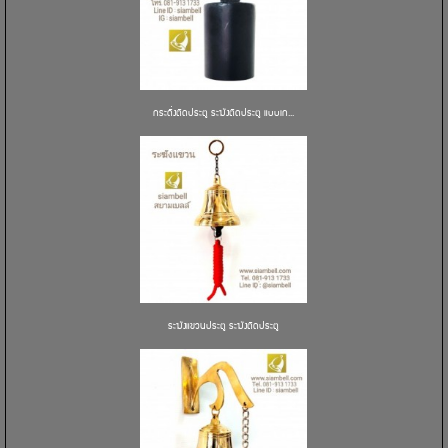
กระดิ่งติดประตู ระฆังติดประตู แบบเก...
ระฆังแขวนประตู ระฆังติดประตู