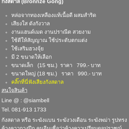
กังสดาล (Bronnze Gong)
หล่อจากทองเหลืองแท้เนื้อดี ผสมสำริด
เสียงใส ดังกังวาล
งานแฮนด์เมด งานปราณีต สวยงาม
ใช้ตีให้สัญญาณ ใช้ประดับตกแต่ง
ใช้เสริมฮวงจุ้ย
มี 2 ขนาดให้เลือก
ขนาดเล็ก (15 ซม.) ราคา 799.- บาท
ขนาดใหญ่ (18 ซม.) ราคา 990.- บาท
คลิ๊กที่นี่ฟังเสียงกังสดาล
สนใจสินค้า
Line @ : @siambell
Tel. 081-913 1733
กังสดาล หรือ ระฆังแบน ระฆังวงเดือน ระฆังพม่า รูปทรง
ค้างคาวกางปีก คนจีนเชื่อว่าค้างคาวเปรียบดุจปราชญ์