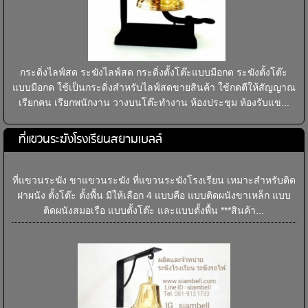
กระดิ่งไลฟ์สด ระฆังไลฟ์สด กระดิ่งตั้งโต๊ะแบบมือกด ระฆังตั้งโต๊ะ
แบบมือกด ใช้เป็นกระดิ่งสำหรับไลฟ์สดขายสินค้า ใช้กดตีให้สัญญาณ
เรียกคน เรียกพนักงาน วางบนโต๊ะทำงาน ห้องประชุม ห้องรับแข...
ที่แขวนระฆังโรงเรียนสยามเบลล์
ที่แขวนระฆัง ขาแขวนระฆัง ที่แขวนระฆังโรงเรียน เหมาะสำหรับติด
ฝาผนัง ตั้งโต๊ะ ตั้งพื้น มีให้เลือก 4 แบบคือ แบบติดผนังขาเหล็ก แบบ
ติดผนังสมอเรือ แบบตั้งโต๊ะ และแบบตั้งพื้น ***สินค้า...