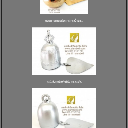
กระดิ่งทองเหลืองสัมฤทธิ์ ทรงน้ำเต้า...
กระดิ่งสัมฤทธิ์ลงหินสีเงิน ทรงระฆัง...