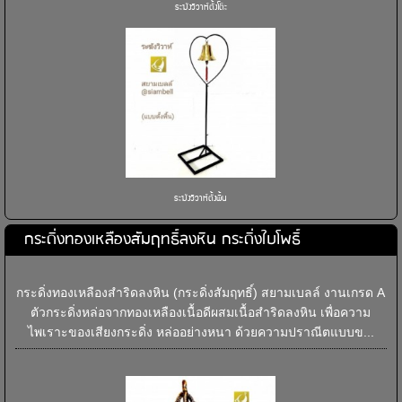
ระฆังวิวาห์ตั้งโต๊ะ
ระฆังวิวาห์ตั้งพื้น
กระดิ่งทองเหลืองสัมฤทธิ์ลงหิน กระดิ่งใบโพธิ์
กระดิ่งทองเหลืองสำริดลงหิน (กระดิ่งสัมฤทธิ์) สยามเบลล์ งานเกรด A
ตัวกระดิ่งหล่อจากทองเหลืองเนื้อดีผสมเนื้อสำริดลงหิน เพื่อความ
ไพเราะของเสียงกระดิ่ง หล่ออย่างหนา ด้วยความปราณีตแบบข...