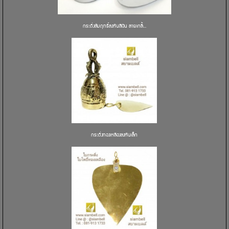
กระดิ่งสัมฤทธิ์ลงหินสีเงิน ลายเกลี้...
กระดิ่งทองเหลืองลงหินเล็ก