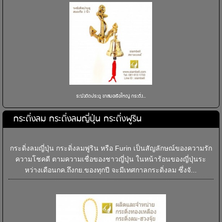
ระฆังติดประตู ขาสมอเรือใหญ่ กระดิ่ง...
กระดิ่งลม กระดิ่งลมญี่ปุ่น กระดิ่งฟูริน
กระดิ่งลมญี่ปุ่น กระดิ่งลมฟูริน หรือ Furin เป็นสัญลักษณ์ของความรัก
ความโชคดี ตามความเชื่อของชาวญี่ปุ่น ในหน้าร้อนของญี่ปุ่นระ
หว่างเดือนกค.ถึงกย.ของทุกปี จะมีเทศกาลกระดิ่งลม ซึ่งจั...