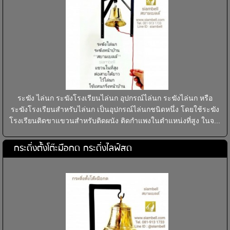
ระฆัง ไล่นก ระฆังโรงเรียนไล่นก อุปกรณ์ไล่นก ระฆังไล่นก หรือ
ระฆังโรงเรียนสำหรับไล่นก เป็นอุปกรณ์ไล่นกชนิดหนึ่ง โดยใช้ระฆัง
โรงเรียนติดขาแขวนสำหรับติดผนัง ติดกำแพงในตำแหน่งที่สูง ในจ...
กระดิ่งตั้งโต๊ะมือกด กระดิ่งไลฟ์สด