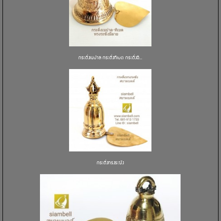
กระดิ่งเนปาล กระดิ่งทิเบต กระดิ่งอิ...
กระดิ่งทรงระฆัง