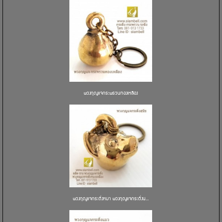
พวงกุญแจกระพรวนทองเหลือง
พวงกุญแจกระดิ่งหมา พวงกุญแจกระดิ่งน...