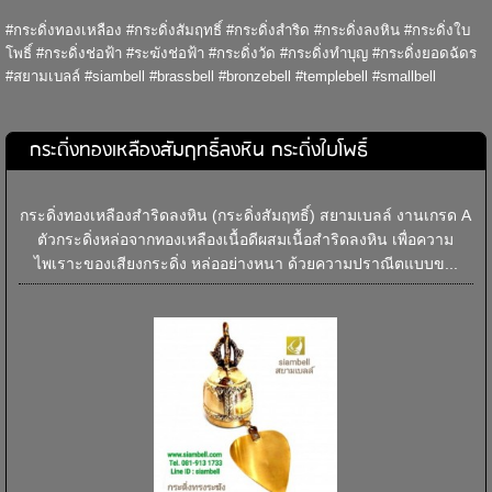
#กระดิ่งทองเหลือง #กระดิ่งสัมฤทธิ์ #กระดิ่งสำริด #กระดิ่งลงหิน #กระดิ่งใบ
โพธิ์ #กระดิ่งช่อฟ้า #ระฆังช่อฟ้า #กระดิ่งวัด #กระดิ่งทำบุญ #กระดิ่งยอดฉัดร
#สยามเบลล์ #siambell #brassbell #bronzebell #templebell #smallbell
กระดิ่งทองเหลืองสัมฤทธิ์ลงหิน กระดิ่งใบโพธิ์
กระดิ่งทองเหลืองสำริดลงหิน (กระดิ่งสัมฤทธิ์) สยามเบลล์ งานเกรด A
ตัวกระดิ่งหล่อจากทองเหลืองเนื้อดีผสมเนื้อสำริดลงหิน เพื่อความ
ไพเราะของเสียงกระดิ่ง หล่ออย่างหนา ด้วยความปราณีตแบบข...