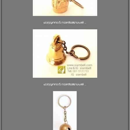
พวงกุญแจกระดิ่ง ทองเหลืองสยามเบลล์ ...
พวงกุญแจกระดิ่ง ทองเหลืองสยามเบลล์ ...