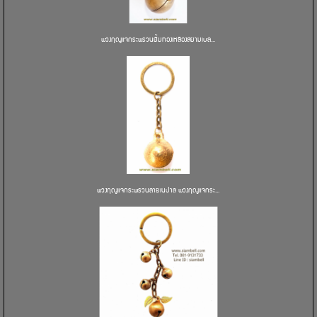
พวงกุญแจกระพรวนยิ้มทองเหลืองสยามเบล...
พวงกุญแจกระพรวนลายเนปาล พวงกุญแจกระ...