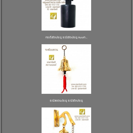
กระดิ่งติดประตู ระฆังติดประตู แบบเก...
ระฆังแขวนประตู ระฆังติดประตู