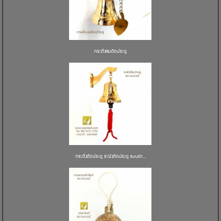
กระดิ่งลมติดประตู
กระดิ่งติดประตู ระฆังติดประตู แบบขา...