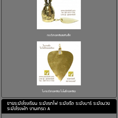
กระดิ่งทองเหลืองลงหินเล็ก
ใบกระดิ่งทองเหลือง ใบโพธิ์ทองเหลือง
ขายระฆังโรงเรียน ระฆังรถไฟ ระฆังเรือ ระฆังบาร์ ระฆังมวย
ระฆังโรงพัก งานเกรด A