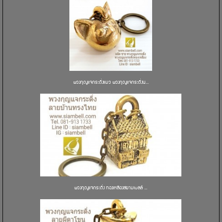
พวงกุญแจกระดิ่งแมว พวงกุญแจกระดิ่งน...
พวงกุญแจกระดิ่ง ทองเหลืองสยามเบลล์ ...