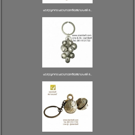
พวงกุญแจกระพรวนทองเหลืองสยามเบลล์ ล...
พวงกุญแจกระพรวนทองเหลืองสยามเบลล์ ล...