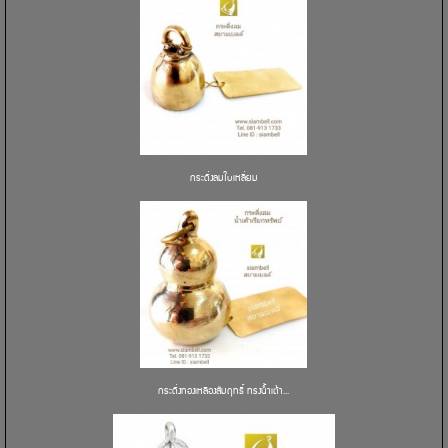
กระดิ่งลมใบเหลี่ยม
กระดิ่งทองเหลืองสัมฤทธิ์ ทรงน้ำเต้า...