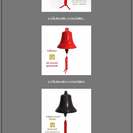
ระฆังโรงเรียนสีเงิน ระฆังรถไฟสีเงิน...
ระฆังโรงเรียนสีแดง ระฆังรถไฟสีแดง