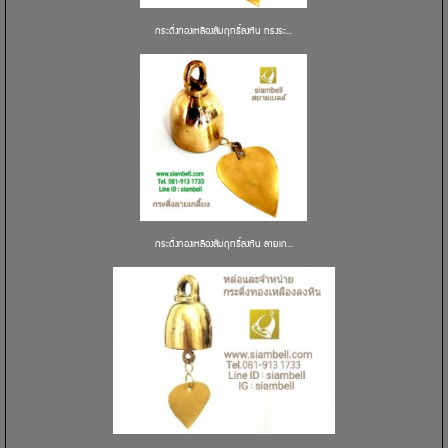
กระดิ่งทองเหลืองสัมฤทธิ์ลงหิน ทรงระ...
กระดิ่งทองเหลืองสัมฤทธิ์ลงหิน ลายเก...