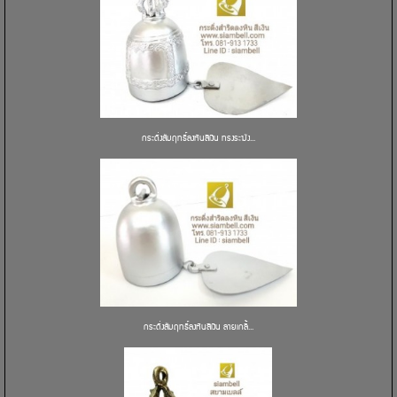
กระดิ่งสัมฤทธิ์ลงหินสีเงิน ทรงระฆัง...
กระดิ่งสัมฤทธิ์ลงหินสีเงิน ลายเกลี้...