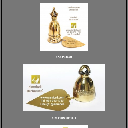
กระดิ่งทรงระฆัง
กระดิ่งทองเหลืองลายบัว