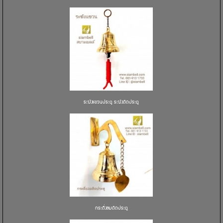
ระฆังแขวนประตู ระฆังติดประตู
กระดิ่งลมติดประตู