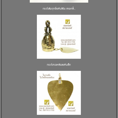
กระดิ่งสัมฤทธิ์ลงหินสีเงิน ลายเกลี้...
กระดิ่งทองเหลืองลงหินเล็ก