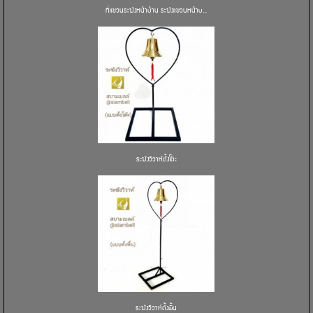
ที่แขวนระฆังหน้าบ้าน ระฆังแขวนหน้าบ...
ระฆังวิวาห์ตั้งโต๊ะ
ระฆังวิวาห์ตั้งพื้น