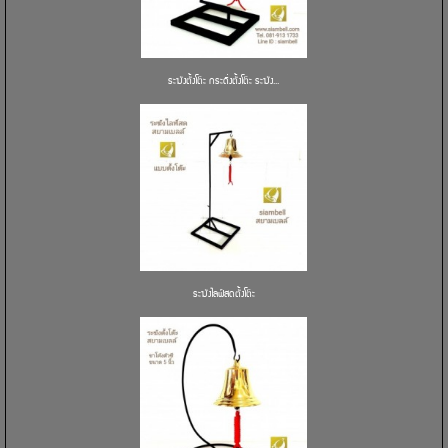
ระฆังตั้งโต๊ะ กระดิ่งตั้งโต๊ะ ระฆัง...
ระฆังไลฟ์สดตั้งโต๊ะ