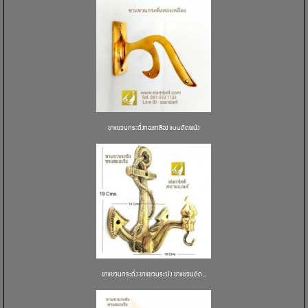
ขาแขวนกระดิ่งทองเหลือง แบบติดผนัง
ขาแขวนกระดิ่ง ขาแขวนระฆัง ขาแขวนติด...