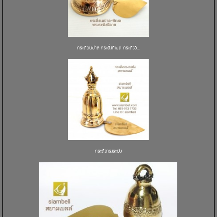
กระดิ่งเนปาล กระดิ่งทิเบต กระดิ่งอิ...
กระดิ่งทรงระฆัง