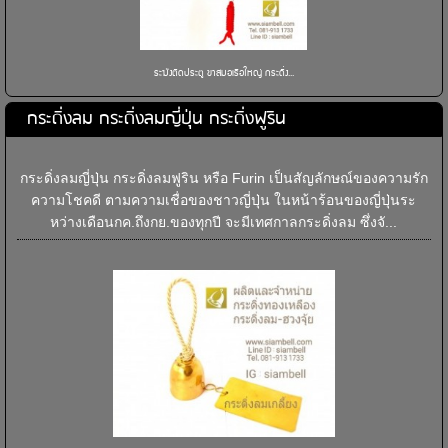
ระฆังติดประตู ขาสมอเรือใหญ่ กระดิ่ง...
กระดิ่งลม กระดิ่งลมญี่ปุ่น กระดิ่งฟูริน
กระดิ่งลมญี่ปุ่น กระดิ่งลมฟูริน หรือ Furin เป็นสัญลักษณ์ของความรัก
ความโชคดี ตามความเชื่อของชาวญี่ปุ่น ในหน้าร้อนของญี่ปุ่นระ
หว่างเดือนกค.ถึงกย.ของทุกปี จะมีเทศกาลกระดิ่งลม ซึ่งจั...