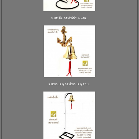
ระฆังตั้งโต๊ะ กระดิ่งตั้งโต๊ะ แบบขา...
ระฆังติดประตู กระดิ่งติดประตู ระฆัง...