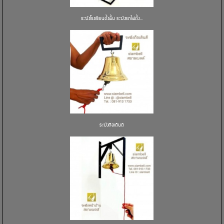
ระฆังโรงเรียนตั้งพื้น ระฆังรถไฟตั้ง...
ระฆังถือเดินตี