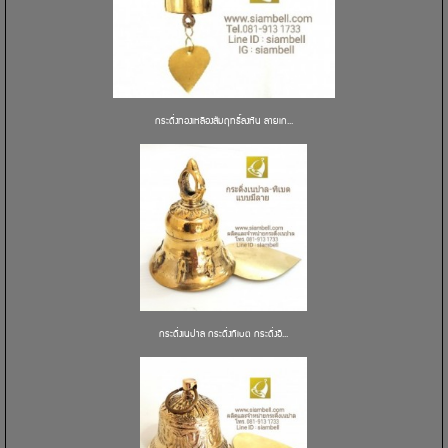
กระดิ่งทองเหลืองสัมฤทธิ์ลงหิน ลายเก...
กระดิ่งเนปาล กระดิ่งทิเบต กระดิ่งอิ...