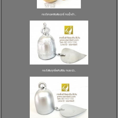
กระดิ่งทองเหลืองสัมฤทธิ์ ทรงน้ำเต้า...
กระดิ่งสัมฤทธิ์ลงหินสีเงิน ทรงระฆัง...