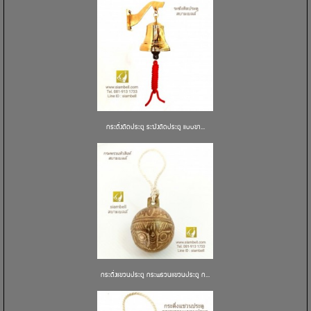
กระดิ่งติดประตู ระฆังติดประตู แบบขา...
กระดิ่งแขวนประตู กระพรวนแขวนประตู ก...