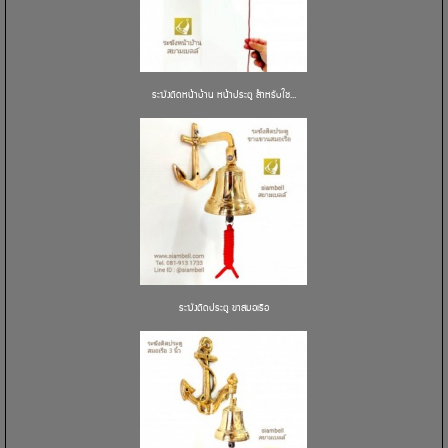
ระฆังติดหน้าบ้าน หน้าประตู สำหรับใช...
ระฆังติดประตู ขาสมอเรือ