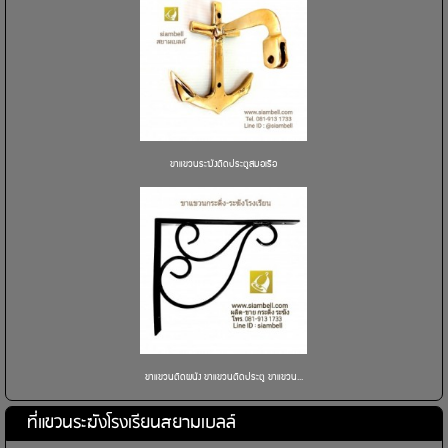
ขาแขวนระฆังติดประตูสมอเรือ
ขาแขวนติดผนัง ขาแขวนติดประตู ขาแขวน...
ที่แขวนระฆังโรงเรียนสยามเบลล์