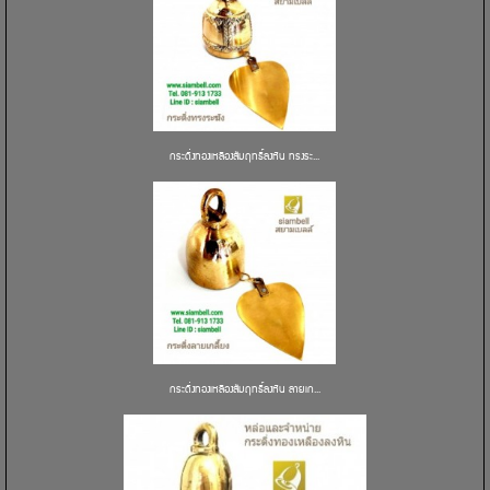
กระดิ่งทองเหลืองสัมฤทธิ์ลงหิน ทรงระ...
กระดิ่งทองเหลืองสัมฤทธิ์ลงหิน ลายเก...