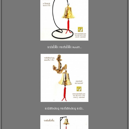
ระฆังตั้งโต๊ะ กระดิ่งตั้งโต๊ะ แบบขา...
ระฆังติดประตู กระดิ่งติดประตู ระฆัง...