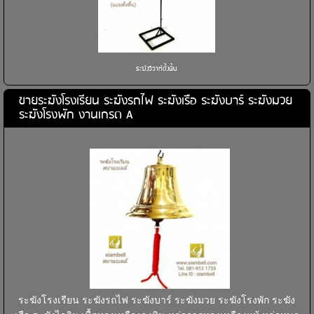
ระฆังวิวาห์ตั้งพื้น
ขายระฆังโรงเรียน ระฆังรถไฟ ระฆังเรือ ระฆังบาร์ ระฆังมวย
ระฆังโรงพัก งานเกรด A
ระฆังโรงเรียน ระฆังรถไฟ ระฆังบาร์ ระฆังมวย ระฆังโรงพัก ระฆัง