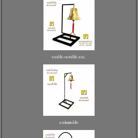
ระฆังตั้งโต๊ะ กระดิ่งตั้งโต๊ะ ระฆัง...
ระฆังไลฟ์สดตั้งโต๊ะ