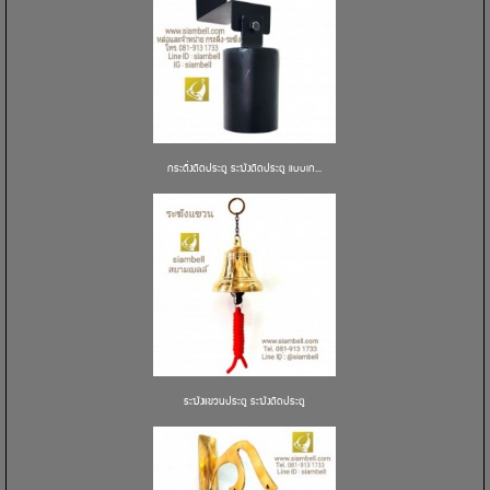
กระดิ่งติดประตู ระฆังติดประตู แบบเก...
ระฆังแขวนประตู ระฆังติดประตู