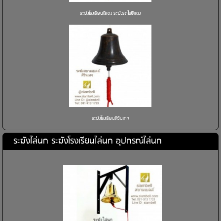
ระฆังโรงเรียนสีแดง ระฆังรถไฟสีแดง
ระฆังโรงเรียนสีวินเทจ
ระฆังไล่นก ระฆังโรงเรียนไล่นก อุปกรณ์ไล่นก