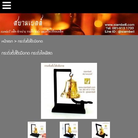
สยามเบลล์
siambell ผลิต-จำหน่าย กระดิ่ง ระฆัง และเครื่องใช้ทองเหลือง
หน้าแรก
>
กระดิ่งตั้งโต๊ะมือกด
กระดิ่งตั้งโต๊ะมือกด กระดิ่งไลฟ์สด