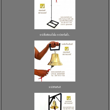
ระฆังโรงเรียนตั้งพื้น ระฆังรถไฟตั้ง...
ระฆังถือเดินตี