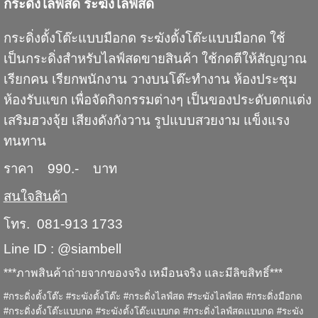
กระดิ่งไลฟ์สด ระฆังไลฟ์สด
กระดิ่งตั้งโต๊ะแบบมือกด ระฆังตั้งโต๊ะแบบมือกด ใช้
เป็นกระดิ่งสำหรับไลฟ์สดขายสินค้า ใช้กดตีให้สัญญาณ
เรียกคน เรียกพนักงาน วางบนโต๊ะทำงาน ห้องประชุม
ห้องรับแขก เพื่อจัดกิจกรรมต่างๆ เป็นของประดับตกแต่ง
เสริมฮวงจุ้ย เสียงดังกังวาน รูปแบบสวยงาม แข็งแรง
ทนทาน
ราคา 990.- บาท
สนใจสินค้า
โทร. 081-913 1733
Line ID : @siambell
***ภาพสินค้าถ่ายจากของจริง เหมือนจริง และมีลิขสิทธิ์***
#กระดิ่งตั้งโต๊ะ #ระฆังตั้งโต๊ะ #กระดิ่งไลฟ์สด #ระฆังไลฟ์สด #กระดิ่งมือกด
#กระดิ่งตั้งโต๊ะแบบกด #ระฆังตั้งโต๊ะแบบกด #กระดิ่งไลฟ์สดแบบกด #ระฆัง