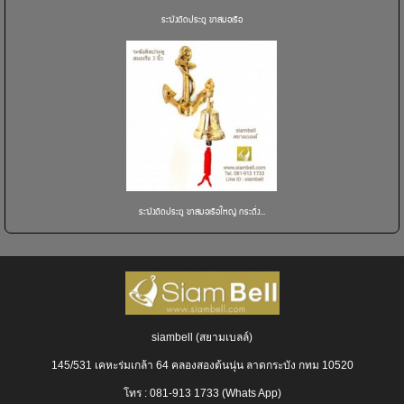
ระฆังติดประตู ขาสมอเรือ
ระฆังติดประตู ขาสมอเรือใหญ่ กระดิ่ง...
siambell (สยามเบลล์)
145/531 เคหะร่มเกล้า 64 คลองสองต้นนุ่น ลาดกระบัง กทม 10520
โทร : 081-913 1733 (Whats App)