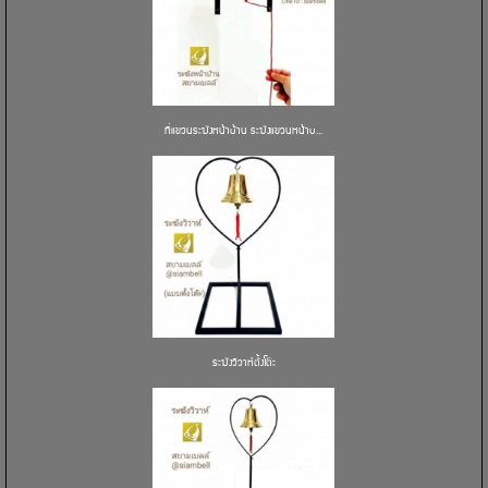
ที่แขวนระฆังหน้าบ้าน ระฆังแขวนหน้าบ...
ระฆังวิวาห์ตั้งโต๊ะ