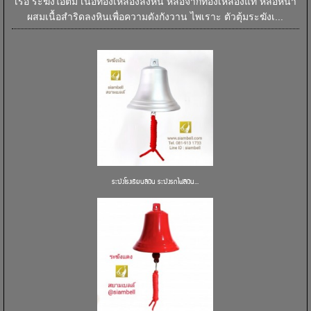
เรือ ระฆังไอติม เนื้อทองเหลืองลงหิน หล่อจากทองเหลืองแท้ หล่อหนา
ผสมเนื้อสำริดลงหินเพื่อความดังกังวาน ไพเราะ ตัวตุ้มระฆังเ...
ระฆังโรงเรียนสีเงิน ระฆังรถไฟสีเงิน...