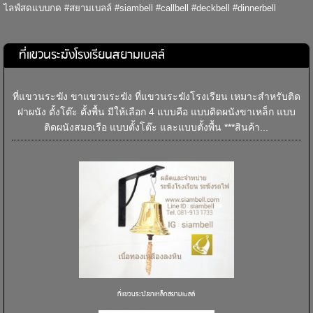
ไลฟ์สดแบบกด #สยามเบลล์ #siambell #callbell #deckbell #dinnerbell
ที่แขวนระฆังโรงเรียนสยามเบลล์
ที่แขวนระฆัง ขาแขวนระฆัง ที่แขวนระฆังโรงเรียน เหมาะสำหรับติด
ฝาผนัง ตั้งโต๊ะ ตั้งพื้น มีให้เลือก 4 แบบคือ แบบติดผนังขาเหล็ก แบบ
ติดผนังสมอเรือ แบบตั้งโต๊ะ และแบบตั้งพื้น ***สินค้า...
ที่แขวนระฆังขาเหล็กสยามเบลล์