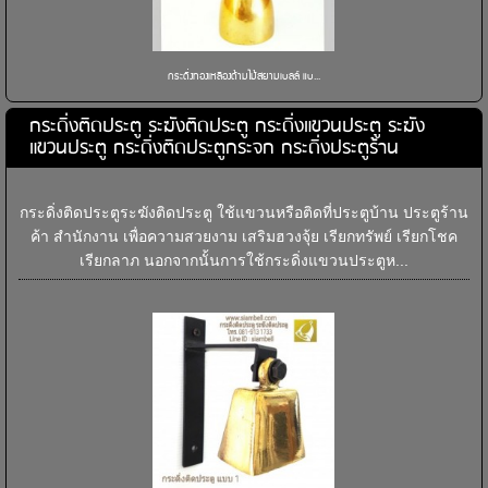
กระดิ่งทองเหลืองด้ามไม้สยามเบลล์ แบ...
กระดิ่งติดประตู ระฆังติดประตู กระดิ่งแขวนประตู ระฆัง
แขวนประตู กระดิ่งติดประตูกระจก กระดิ่งประตูร้าน
กระดิ่งติดประตูระฆังติดประตู ใช้แขวนหรือติดที่ประตูบ้าน ประตูร้าน
ค้า สำนักงาน เพื่อความสวยงาม เสริมฮวงจุ้ย เรียกทรัพย์ เรียกโชค
เรียกลาภ นอกจากนั้นการใช้กระดิ่งแขวนประตูห...