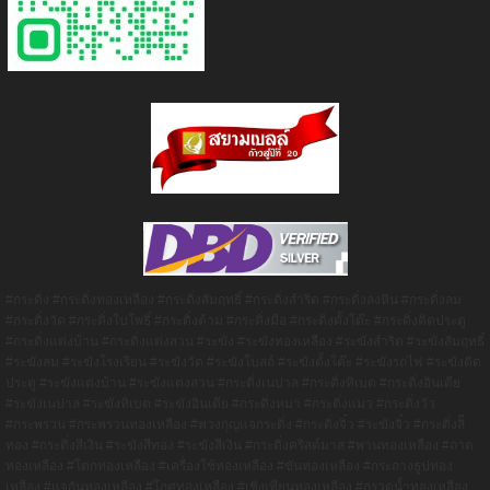
#กระดิ่ง #กระดิ่งทองเหลือง #กระดิ่งสัมฤทธิ์ #กระดิ่งสำริด #กระดิ่งลงหิน #กระดิ่งลม
#กระดิ่งวัด #กระดิ่งใบโพธิ์ #กระดิ่งด้าม #กระดิ่งมือ #กระดิ่งตั้งโต๊ะ #กระดิ่งติดประตู
#กระดิ่งแต่งบ้าน #กระดิ่งแต่งสวน #ระฆัง #ระฆังทองเหลือง #ระฆังสำริด #ระฆังสัมฤทธิ์
#ระฆังลม #ระฆังโรงเรียน #ระฆังวัด #ระฆังโบสถ์ #ระฆังตั้งโต๊ะ #ระฆังรถไฟ #ระฆังติด
ประตู #ระฆังแต่งบ้าน #ระฆังแต่งสวน #กระดิ่งเนปาล #กระดิ่งทิเบต #กระดิ่งอินเดีย
#ระฆังเนปาล #ระฆังทิเบต #ระฆังอินเดีย #กระดิ่งหมา #กระดิ่งแมว #กระดิ่งวัว
#กระพรวน #กระพรวนทองเหลือง #พวงกุญแจกระดิ่ง #กระดิ่งจิ๋ว #ระฆังจิ๋ว #กระดิ่งสิี
ทอง #กระดิ่งสีเงิน #ระฆังสีทอง #ระฆังสีเงิน #กระดิ่งคริสต์มาส #พานทองเหลือง #ถาด
ทองเหลือง #โตกทองเหลือง #เครื่องใช้ทองเหลือง #ขันทองเหลือง #กระถางธูปทอง
เหลือง #แจกันทองเหลือง #โกศทองเหลือง #เชิงเทียนทองเหลือง #กรวดน้ำทองเหลือง