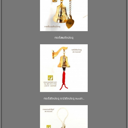
กระดิ่งลมติดประตู
กระดิ่งติดประตู ระฆังติดประตู แบบขา...