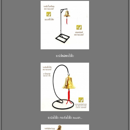
ระฆังไลฟ์สดตั้งโต๊ะ
ระฆังตั้งโต๊ะ กระดิ่งตั้งโต๊ะ แบบขา...