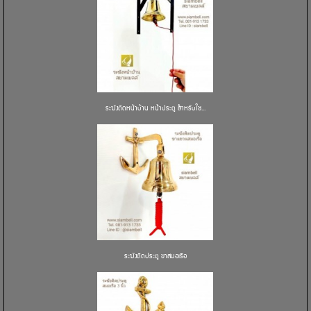
ระฆังติดหน้าบ้าน หน้าประตู สำหรับใช...
ระฆังติดประตู ขาสมอเรือ