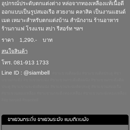
อุปกรณ์ประดับตกแต่งต่าง หล่อจากทองเหลืองแท้เนื้อดี
ออกแบบเป็นรูปสมอเรือ สวยงาม คลาสิค เป็นงานแฮนด์
เมด เหมาะสำหรับตกแต่งบ้าน สำนักงาน ร้านอาหาร
ร้านกาแฟ โรงแรม สปา รีสอร์ท ฯลฯ
ราคา 1,290.- บาท
สนใจสินค้า
โทร. 081-913 1733
Line ID : @siambell
#ขาแขวนติดผนัง #ขาแขวนติดประตู #ขา
แขวนกระดิ่ง #ขาแขวนระฆัง #ขาแขวนกระดิ่งติดผนัง #ขาแขวนกระดิ่งติด
ประตู #ขาแขวนระฆังติดผนัง #ขาแขวนระฆังติดประตู #ขาแขวนสมอเรือ
#ขาแขวนทองเหลือง #ขาแขวนกระดิ่งทองเหลือง #ขาแขวนระฆังทองเหลือง
#สยามเบลล์ #siambell
ขาแขวนกระดิ่ง ขาแขวนระฆัง แบบติดผนัง