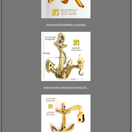
ขาแขวนกระดิ่งทองเหลือง แบบติดผนัง
ขาแขวนกระดิ่ง ขาแขวนระฆัง ขาแขวนติด...