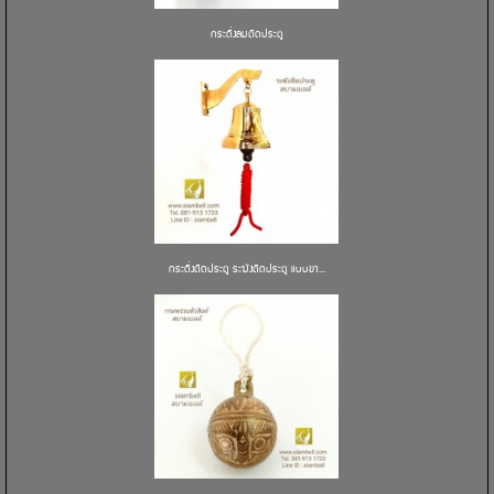
กระดิ่งลมติดประตู
กระดิ่งติดประตู ระฆังติดประตู แบบขา...