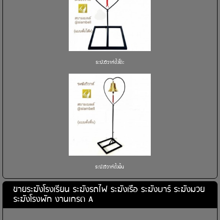
ระฆังวิวาห์ตั้งโต๊ะ
ระฆังวิวาห์ตั้งพื้น
ขายระฆังโรงเรียน ระฆังรถไฟ ระฆังเรือ ระฆังบาร์ ระฆังมวย
ระฆังโรงพัก งานเกรด A