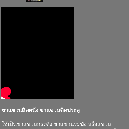
ขาแขวนติดผนัง ขาแขวนติดประตู
ใช้เป็นขาแขวนกระดิ่ง ขาแขวนระฆัง หรือแขวน