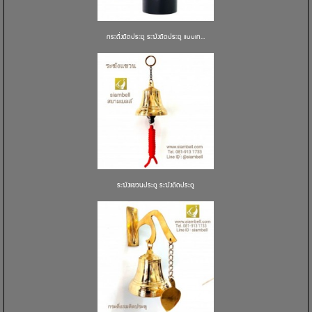
กระดิ่งติดประตู ระฆังติดประตู แบบเก...
ระฆังแขวนประตู ระฆังติดประตู