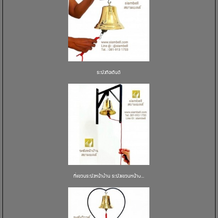
ระฆังถือเดินตี
ที่แขวนระฆังหน้าบ้าน ระฆังแขวนหน้าบ...