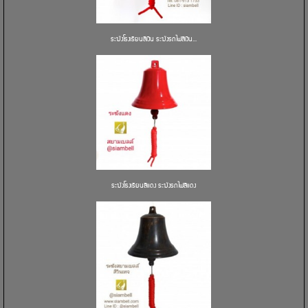
ระฆังโรงเรียนสีเงิน ระฆังรถไฟสีเงิน...
ระฆังโรงเรียนสีแดง ระฆังรถไฟสีแดง