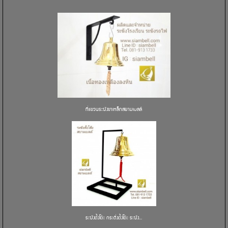
ที่แขวนระฆังขาเหล็กสยามเบลล์
ระฆังตั้งโต๊ะ กระดิ่งตั้งโต๊ะ ระฆัง...