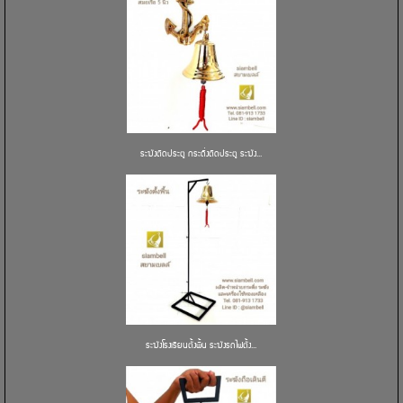
ระฆังติดประตู กระดิ่งติดประตู ระฆัง...
ระฆังโรงเรียนตั้งพื้น ระฆังรถไฟตั้ง...