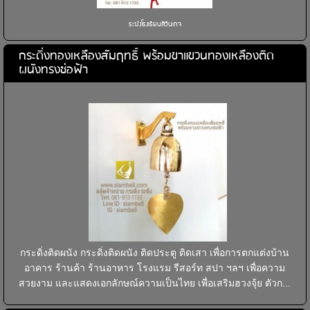
ระฆังโรงเรียนสีวินเทจ
กระดิ่งทองเหลืองสัมฤทธิ์ พร้อมขาแขวนทองเหลืองติด
ผนังทรงช่อฟ้า
กระดิ่งติดผนัง กระดิ่งติดผนัง ติดประตู ติดเสา เพื่อการตกแต่งบ้าน
อาคาร ร้านค้า ร้านอาหาร โรงแรม รีสอร์ท สปา ฯลฯ เพื่อความ
สวยงาม และแสดงเอกลักษณ์ความเป็นไทย เพื่อเสริมฮวงจุ้ย ตัวก...