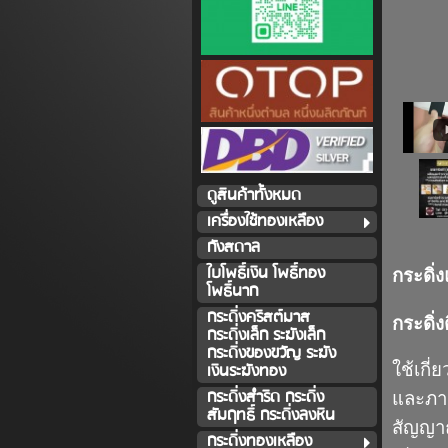
ดูสินค้าทั้งหมด
เครื่องใช้ทองเหลือง
กังสดาล
ใบโพธิ์เงิน โพธิ์ทอง
กระดิ่
โพธิ์นาก
กระดิ่งคริสต์มาส
กระดิ่
กระดิ่งเล็ก ระฆังเล็ก
กระดิ่งของขวัญ ระฆัง
เงินระฆังทอง
ใช้เกี
กระดิ่งสำริด กระดิ่ง
และภาย
สัมฤทธิ์ กระดิ่งลงหิน
สัญญาณ
กระดิ่งทองเหลือง