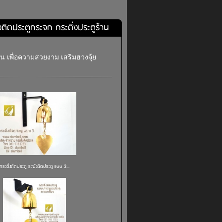
่งติดประตูกระจก กระดิ่งประตูร้าน
าน เพื่อความสวยงาม เสริมฮวงจุ้ย
กระดิ่งติดประตู ระฆังติดประตู แบบ 3...