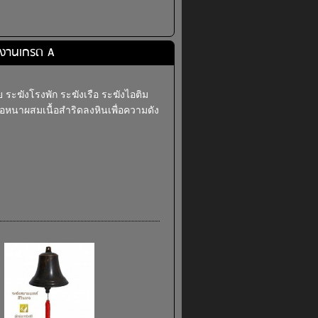
ก งานเกรด A
 ระฆังโรงพัก ระฆังเรือ ระฆังไอติม
่อหนาผสมเนื้อสำริดลงหินเพื่อความดัง