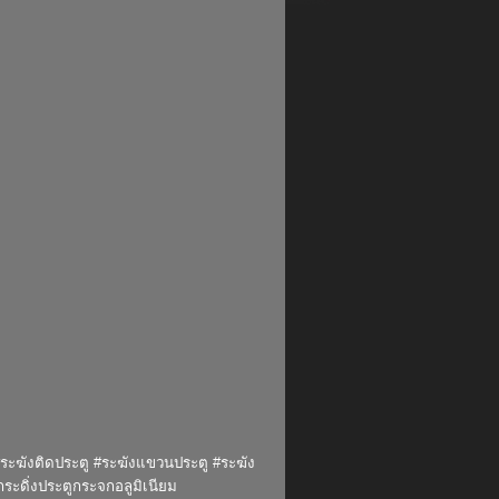
น #ระฆังติดประตู #ระฆังแขวนประตู #ระฆัง
กระดิ่งประตูกระจกอลูมิเนียม