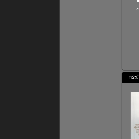
กร
กระด