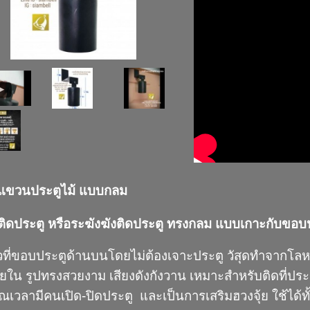
งแขวนประตูไม้ แบบกลม
งติดประตู หรือระฆังฆังติดประตู ทรงกลม แบบเกาะกับขอ
่ยวที่ขอบประตูด้านบนโดยไม่ต้องเจาะประตู วัสุดทำจากโลหะ
ใน รูปทรงสวยงาม เสียงดังกังวาน เหมาะสำหรับติดที่ประตู
เวลามีคนเปิด-ปิดประตู และเป็นการเสริมฮวงจุ้ย ใช้ได้ทั