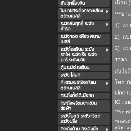
เนียม 
สัมฤทธิ์ลงหิน
โมบายกระดิ่งทองเหลือง
***ขา
สยามเบลล์
ระฆังสัมฤทธิ์ ระฆัง
1) แบบ
สำริด
ระฆังทองเหลือง สยาม
2) แบ
เบลล์
3) แบ
ระฆังโรงเรียน ระฆัง
รถไฟ ระฆังเรือ ระฆัง
บาร์ ระฆังมวย
ราคา 
ตุ้มระฆังโรงเรียน
สนใจสิ
ระฆัง ไล่นก
ที่แขวนระฆังโรงเรียน
โทร. 
สยามเบลล์
Line I
กระดิ่งตั้งโต๊ะมือกด
IG : s
กระดิ่งพร้อมขาแขวน
ช่อฟ้า
***ภาพส
ระฆังโบสถ์ ระฆังคริสต์
ระฆังฝรั่ง
#กระดิ่งต
กระดิ่งด้าม กระดิ่งมือ
หน้าบ้าน 