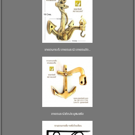
ขาแขวนกระดิ่ง ขาแขวนระฆัง ขาแขวนติด...
ขาแขวนระฆังติดประตูสมอเรือ