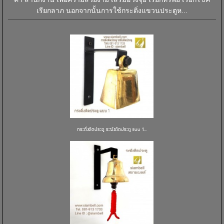
เรียกลาภ นอกจากนั้นการใช้กระดิ่งแขวนประตูห...
กระดิ่งติดประตู ระฆังติดประตู แบบ 1...