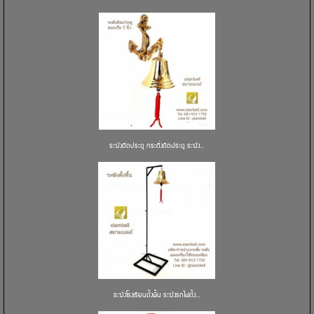
ระฆังติดประตู กระดิ่งติดประตู ระฆัง...
ระฆังโรงเรียนตั้งพื้น ระฆังรถไฟตั้ง...