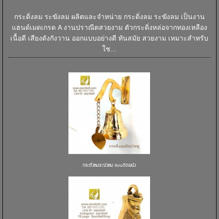
กระดิ่งลม ระฆังลม ผลิตและจำหน่าย กระดิ่งลม ระฆังลม เป็นงาน
แฮนด์เมดเกรด A งานปราณีตสวยงาม ตัวกระดิ่งหล่อจากทองเหลือง
เนื้อดี เสียงดังกังวาน ออกแบบอย่างดี ทันสมัย สวยงาม เหมาะสำหรับ
ใช...
กระดิ่งลมระฆังลม แบบติดผนัง