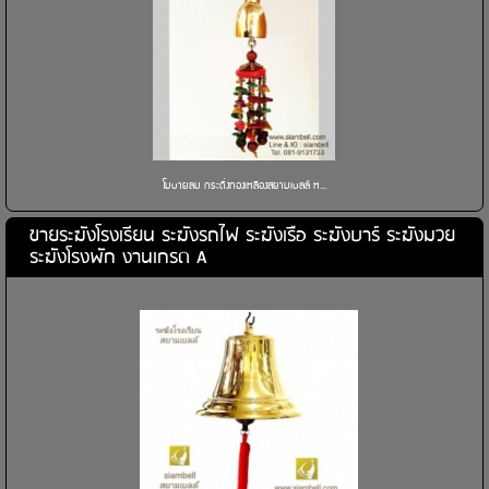
โมบายลม กระดิ่งทองเหลืองสยามเบลล์ ห...
ขายระฆังโรงเรียน ระฆังรถไฟ ระฆังเรือ ระฆังบาร์ ระฆังมวย
ระฆังโรงพัก งานเกรด A