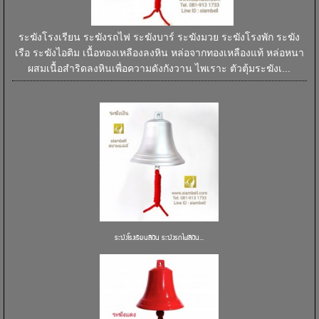
ระฆังโรงเรียน ระฆังรถไฟ ระฆังบาร์ ระฆังมวย ระฆังโรงพัก ระฆัง
เรือ ระฆังไอติม เนื้อทองเหลืองลงหิน หล่อจากทองเหลืองแท้ หล่อหนา
ผสมเนื้อสำริดลงหินเพื่อความดังกังวาน ไพเราะ ตัวตุ้มระฆังเ...
ระฆังโรงเรียนสีเงิน ระฆังรถไฟสีเงิน...