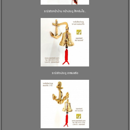
ระฆังติดหน้าบ้าน หน้าประตู สำหรับใช...
ระฆังติดประตู ขาสมอเรือ