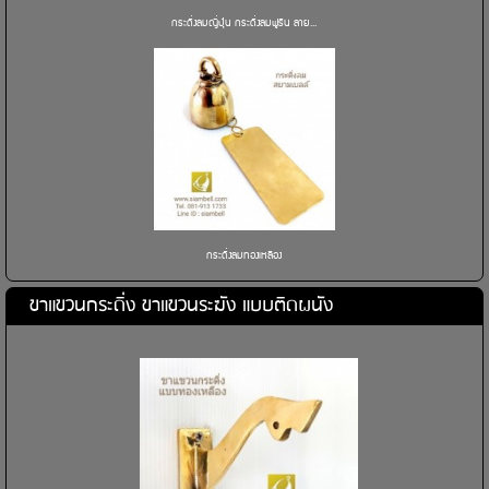
กระดิ่งลมญี่ปุ่น กระดิ่งลมฟูริน ลาย...
กระดิ่งลมทองเหลือง
ขาแขวนกระดิ่ง ขาแขวนระฆัง แบบติดผนัง