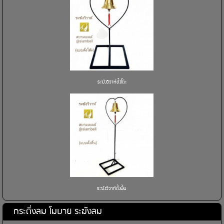
ระฆังวิวาห์ตั้งโต๊ะ
ระฆังวิวาห์ตั้งพื้น
กระดิ่งลม โมบาย ระฆังลม