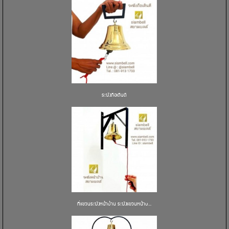
ระฆังถือเดินตี
ที่แขวนระฆังหน้าบ้าน ระฆังแขวนหน้าบ...