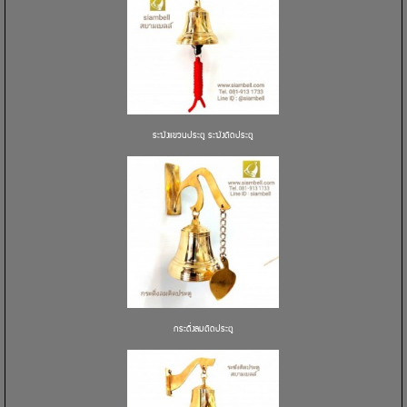
ระฆังแขวนประตู ระฆังติดประตู
กระดิ่งลมติดประตู