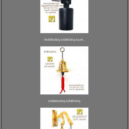
กระดิ่งติดประตู ระฆังติดประตู แบบเก...
ระฆังแขวนประตู ระฆังติดประตู