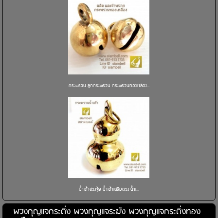
กระพรวน ลูกกระพรวน กระพรวนทองเหลือง...
น้ำเต้าฮวงจุ้ย น้ำเต้าเสริมดวง น้ำเ...
พวงกุญแจกระดิ่ง พวงกุญแจระฆัง พวงกุญแจกระดิ่งทอง