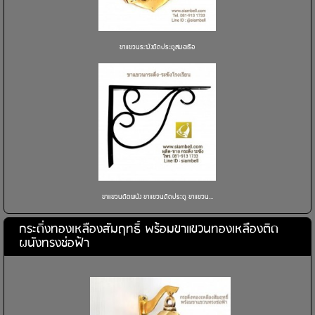
ขาแขวนระฆังติดประตูสมอเรือ
ขาแขวนติดผนัง ขาแขวนติดประตู ขาแขวน...
กระดิ่งทองเหลืองสัมฤทธิ์ พร้อมขาแขวนทองเหลืองติด
ผนังทรงช่อฟ้า