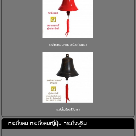
ระฆังโรงเรียนสีแดง ระฆังรถไฟสีแดง
ระฆังโรงเรียนสีวินเทจ
กระดิ่งลม กระดิ่งลมญี่ปุ่น กระดิ่งฟูริน