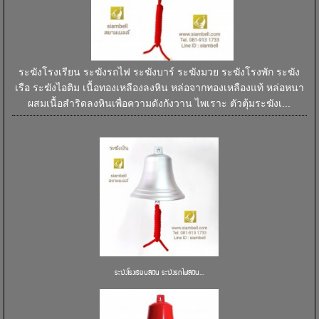
ระฆังโรงเรียน ระฆังรถไฟ ระฆังบาร์ ระฆังมวย ระฆังโรงพัก ระฆัง
เรือ ระฆังไอติม เนื้อทองเหลืองลงหิน หล่อจากทองเหลืองแท้ หล่อหนา
ผสมเนื้อสำริดลงหินเพื่อความดังกังวาน ไพเราะ ตัวตุ้มระฆังเ...
ระฆังโรงเรียนสีเงิน ระฆังรถไฟสีเงิน...