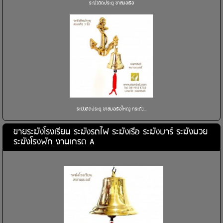
ระฆังติดประตู ขาสมอเรือ
ระฆังติดประตู ขาสมอเรือใหญ่ กระดิ่ง...
ขายระฆังโรงเรียน ระฆังรถไฟ ระฆังเรือ ระฆังบาร์ ระฆังมวย
ระฆังโรงพัก งานเกรด A