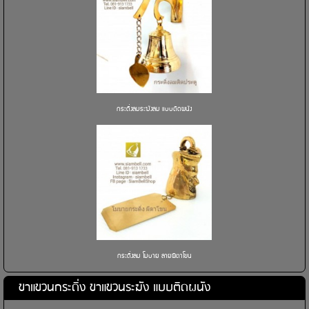
กระดิ่งลมระฆังลม แบบติดผนัง
กระดิ่งลม โมบาย ลายผีตาโขน
ขาแขวนกระดิ่ง ขาแขวนระฆัง แบบติดผนัง