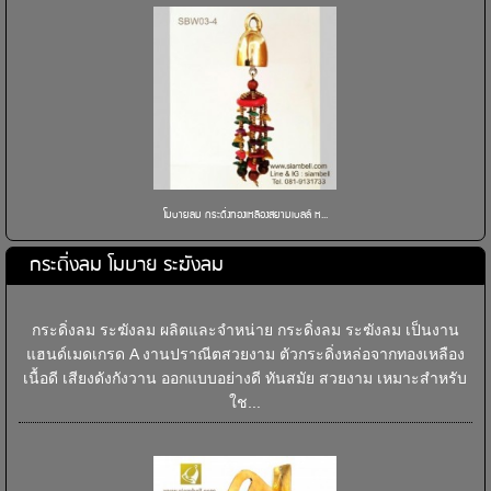
โมบายลม กระดิ่งทองเหลืองสยามเบลล์ ห...
กระดิ่งลม โมบาย ระฆังลม
กระดิ่งลม ระฆังลม ผลิตและจำหน่าย กระดิ่งลม ระฆังลม เป็นงาน
แฮนด์เมดเกรด A งานปราณีตสวยงาม ตัวกระดิ่งหล่อจากทองเหลือง
เนื้อดี เสียงดังกังวาน ออกแบบอย่างดี ทันสมัย สวยงาม เหมาะสำหรับ
ใช...