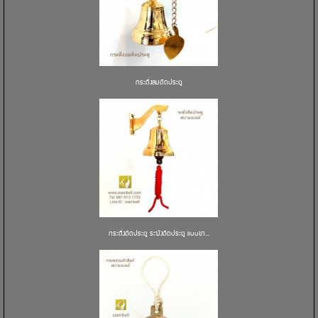
กระดิ่งลมติดประตู
กระดิ่งติดประตู ระฆังติดประตู แบบขา...