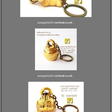
พวงกุญแจกระดิ่ง ทองเหลืองสยามเบลล์ ...
พวงกุญแจกระดิ่ง ทองเหลืองสยามเบลล์ ...