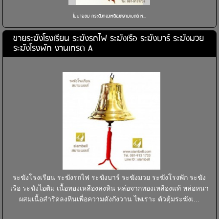
โมบายลม กระดิ่งทองเหลืองสยามเบลล์ ห...
ขายระฆังโรงเรียน ระฆังรถไฟ ระฆังเรือ ระฆังบาร์ ระฆังมวย
ระฆังโรงพัก งานเกรด A
ระฆังโรงเรียน ระฆังรถไฟ ระฆังบาร์ ระฆังมวย ระฆังโรงพัก ระฆัง
เรือ ระฆังไอติม เนื้อทองเหลืองลงหิน หล่อจากทองเหลืองแท้ หล่อหนา
ผสมเนื้อสำริดลงหินเพื่อความดังกังวาน ไพเราะ ตัวตุ้มระฆังเ...