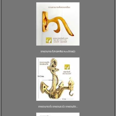
ขาแขวนกระดิ่งทองเหลือง แบบติดผนัง
ขาแขวนกระดิ่ง ขาแขวนระฆัง ขาแขวนติด...