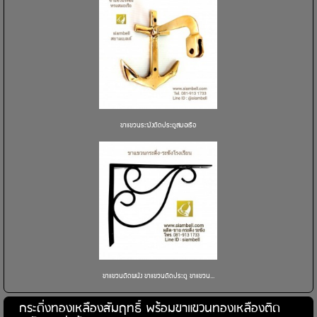
ขาแขวนระฆังติดประตูสมอเรือ
ขาแขวนติดผนัง ขาแขวนติดประตู ขาแขวน...
กระดิ่งทองเหลืองสัมฤทธิ์ พร้อมขาแขวนทองเหลืองติด