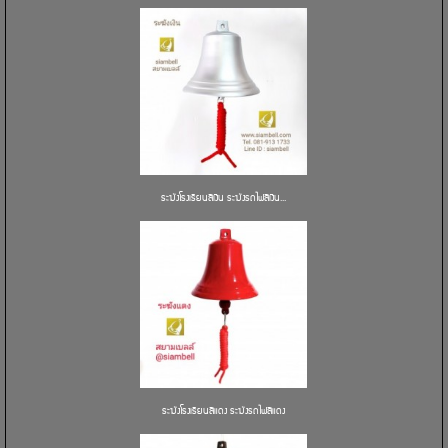
ระฆังโรงเรียนสีเงิน ระฆังรถไฟสีเงิน...
ระฆังโรงเรียนสีแดง ระฆังรถไฟสีแดง