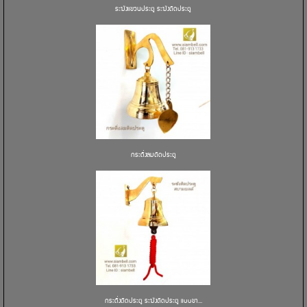
ระฆังแขวนประตู ระฆังติดประตู
กระดิ่งลมติดประตู
กระดิ่งติดประตู ระฆังติดประตู แบบขา...