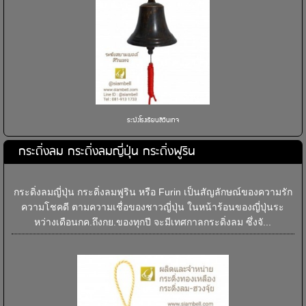
ระฆังโรงเรียนสีวินเทจ
กระดิ่งลม กระดิ่งลมญี่ปุ่น กระดิ่งฟูริน
กระดิ่งลมญี่ปุ่น กระดิ่งลมฟูริน หรือ Furin เป็นสัญลักษณ์ของความรัก
ความโชคดี ตามความเชื่อของชาวญี่ปุ่น ในหน้าร้อนของญี่ปุ่นระ
หว่างเดือนกค.ถึงกย.ของทุกปี จะมีเทศกาลกระดิ่งลม ซึ่งจั...