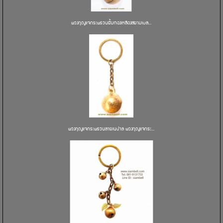
พวงกุญแจกระพรวนยิ้มทองเหลืองสยามเบล...
พวงกุญแจกระพรวนลายเนปาล พวงกุญแจกระ...