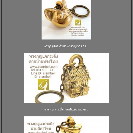
พวงกุญแจกระดิ่งแมว พวงกุญแจกระดิ่งน...
พวงกุญแจกระดิ่ง ทองเหลืองสยามเบลล์ ...