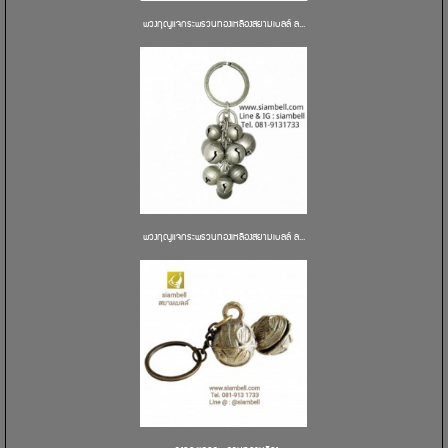
พวงกุญแจกระพรวนทองเหลืองสยามเบลล์ ล...
พวงกุญแจกระพรวนทองเหลืองสยามเบลล์ ล...