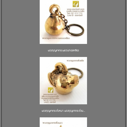
พวงกุญแจกระพรวนทองเหลือง
พวงกุญแจกระดิ่งหมา พวงกุญแจกระดิ่งน...