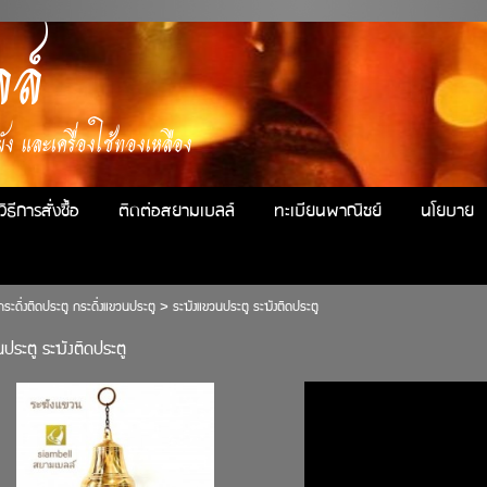
ล์
ง และเครื่องใช้ทองเหลือง
วิธีการสั่งซื้อ
ติดต่อสยามเบลล์
ทะเบียนพาณิชย์
นโยบาย
กระดิ่งติดประตู กระดิ่งแขวนประตู
>
ระฆังแขวนประตู ระฆังติดประตู
ประตู ระฆังติดประตู