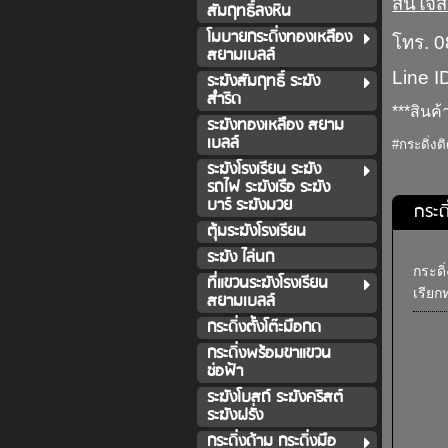
สนใจสิ
สัมฤทธิ์ลงหิน
โมบายกระดิ่งทองเหลือง
โทร. 
สยามเบลล์
Line I
ระฆังสัมฤทธิ์ ระฆัง
สำริด
***สินค
ระฆังทองเหลือง สยาม
เบลล์
#กระดิ่ง
ระฆังโรงเรียน ระฆัง
รถไฟ ระฆังเรือ ระฆัง
บาร์ ระฆังมวย
กระด
ตุ้มระฆังโรงเรียน
ระฆัง ไล่นก
กระดิ
ที่แขวนระฆังโรงเรียน
เรียก
สยามเบลล์
กระดิ่งตั้งโต๊ะมือกด
กระดิ่งพร้อมขาแขวน
ช่อฟ้า
ระฆังโบสถ์ ระฆังคริสต์
ระฆังฝรั่ง
กระดิ่งด้าม กระดิ่งมือ