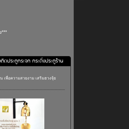
ง***
่งติดประตูกระจก กระดิ่งประตูร้าน
าน เพื่อความสวยงาม เสริมฮวงจุ้ย