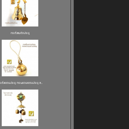
กระดิ่งลมติดประตู
ระดิ่งแขวนประตู กระพรวนแขวนประตู ล...