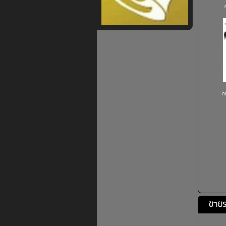
กร
ขายร