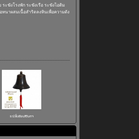
 ระฆังโรงพัก ระฆังเรือ ระฆังไอติม
่อหนาผสมเนื้อสำริดลงหินเพื่อความดัง
ระฆังโรงเรียนสีวินเทจ