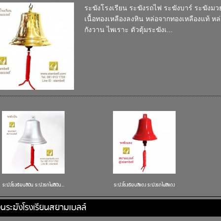
ระฆังโรงเรียน ระฆังรถไฟ ระฆังบาร์ ระฆังมวย
เนื้อทองเหลืองลงหิน หล่อจากทองเหลืองแท้ หล
กังวาน ไพเราะ ตัวตุ้มระฆังเ...
ระฆังโรงเรียนสีเงิน ระฆังรถไฟสีเงิน...
ระฆังโรงเรียนสีแดง ระฆังรถไฟสีแดง
ขวนระฆังโรงเรียนสยามเบลล์