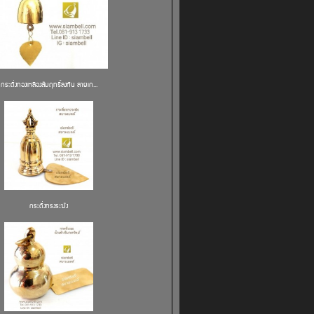
กระดิ่งทองเหลืองสัมฤทธิ์ลงหิน ลายเก...
กระดิ่งทรงระฆัง