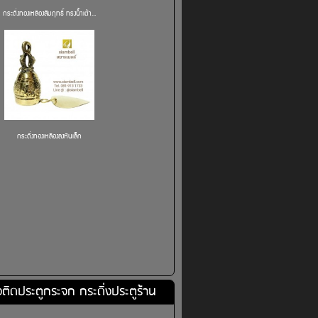
กระดิ่งทองเหลืองสัมฤทธิ์ ทรงน้ำเต้า...
กระดิ่งทองเหลืองลงหินเล็ก
่งติดประตูกระจก กระดิ่งประตูร้าน