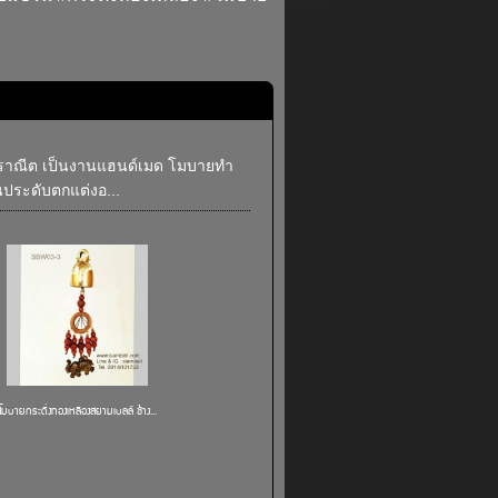
 ปราณีต เป็นงานแฮนด์เมด โมบายทำ
ระดับตกแต่งอ...
โมบายกระดิ่งทองเหลืองสยามเบลล์ ช้าง...