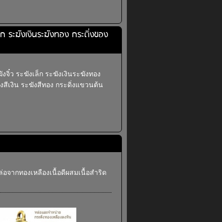
เล็ก ระฆังเงินระฆังทอง กระดิ่งของ
ฆังจิ๋ว ระฆังเล็ก ระฆังเงินระฆังทอง
ังสีเงิน ระฆังสีทอง กระดิ่งแขวนต้น
ล่อจากทองเหลืองเนื้อดีผสมเนื้อสำริด