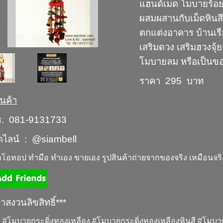
แฮนด์เมด โมบายร้อย
ผสมผสานกับเม็ดหินส
ตกแต่งอาคาร บ้านเร
เสริมดวง เสริมฮวงจุ
โมบายลม หรือเป็นขอ
ราคา 295 บาท
นค้า
ร. 081-9131733
ดไลน์ : @siambell
้าโอทอป ทำมือ ทำเอง ขายเอง รูปสินค้าถ่ายจากของจริง เหมือนจริ
้าสงวนลิขสิทธิ์***
 #โมบายกระดิ่งทองเหลือง #โมบายกระดิ่งทองเหลืองหินสี #โมบ