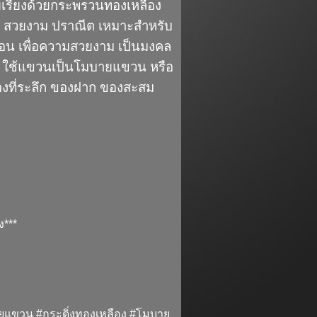
เรียงด้วยกระพรวนทองเหลือง
ี สวยงาม ปราณีต เหมาะสำหรับ
ือน เพื่อความสวยงาม เป็นมงคล
้ย ใช้แขวนเป็นโมบายแขวน หรือ
งที่ระลึก ของฝาก ของสะสม
ง***
ายแขวน #กระดิ่งทองเหลือง #โมบาย