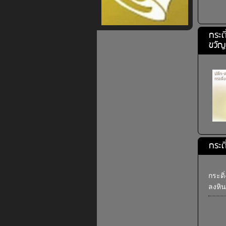
กระด
ขวัญ
กระด
กระดิ
ลงหิน