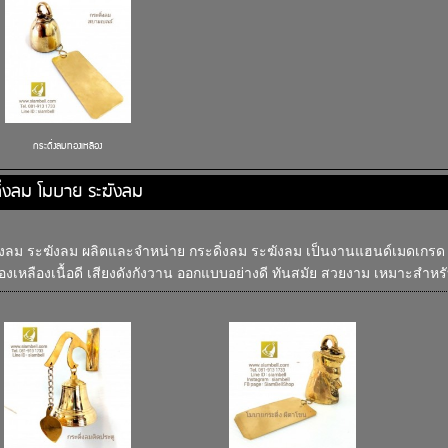
กระดิ่งลมทองเหลือง
ิ่งลม โมบาย ระฆังลม
่งลม ระฆังลม ผลิตและจำหน่าย กระดิ่งลม ระฆังลม เป็นงานแฮนด์เมดเกรด
งเหลืองเนื้อดี เสียงดังกังวาน ออกแบบอย่างดี ทันสมัย สวยงาม เหมาะสำหรั