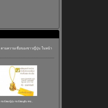
ี ตามความเชื่อของชาวญี่ปุ่น ในหน้า
กระดิ่งลมญี่ปุ่น กระดิ่งลมฟูริน ลาย...