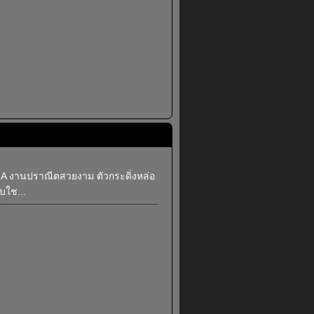
 A งานปราณีตสวยงาม ตัวกระดิ่งหล่อ
บใช...