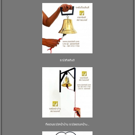
ระฆังถือเดินตี
ที่แขวนระฆังหน้าบ้าน ระฆังแขวนหน้าบ...