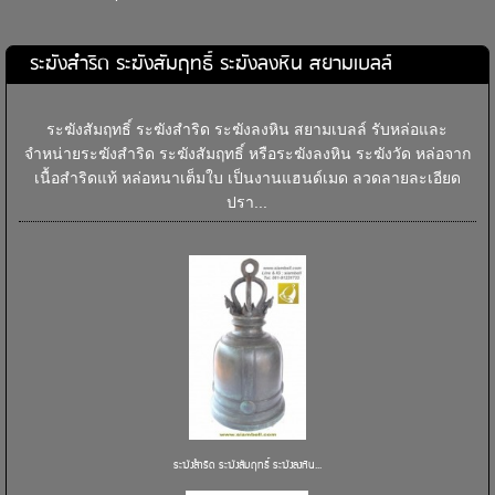
ระฆังสำริด ระฆังสัมฤทธิ์ ระฆังลงหิน สยามเบลล์
ระฆังสัมฤทธิ์ ระฆังสำริด ระฆังลงหิน สยามเบลล์ รับหล่อและ
จำหน่ายระฆังสำริด ระฆังสัมฤทธิ์ หรือระฆังลงหิน ระฆังวัด หล่อจาก
เนื้อสำริดแท้ หล่อหนาเต็มใบ เป็นงานแฮนด์เมด ลวดลายละเอียด
ปรา...
ระฆังสำริด ระฆังสัมฤทธิ์ ระฆังลงหิน...