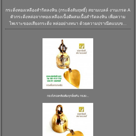
กระดิ่งทองเหลืองสำริดลงหิน (กระดิ่งสัมฤทธิ์) สยามเบลล์ งานเกรด A
ตัวกระดิ่งหล่อจากทองเหลืองเนื้อดีผสมเนื้อสำริดลงหิน เพื่อความ
ไพเราะของเสียงกระดิ่ง หล่ออย่างหนา ด้วยความปราณีตแบบข...
กระดิ่งทองเหลืองสัมฤทธิ์ลงหิน ทรงระ...