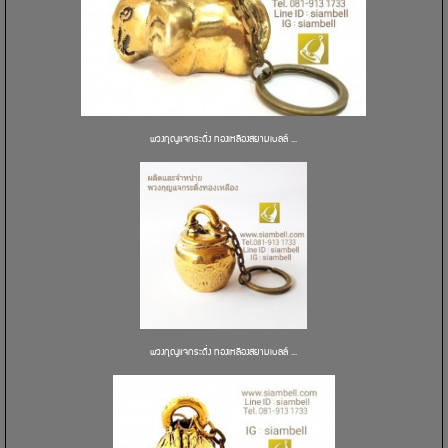
พวงกุญแจกระดิ่ง ทองเหลืองสยามเบลล์ ...
พวงกุญแจกระดิ่ง ทองเหลืองสยามเบลล์ ...