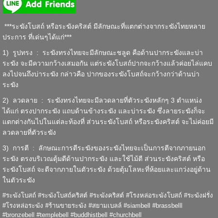
***ระฆังโบสถ์ หรือระฆังคริสต์ มีลักษณะที่แตกต่างจากระฆังไทยหลาย
ประการ ที่เด่นๆได้แก่***
1) รูปทรง : ระฆังทรงไทยจะมีลักษณะชลูด คือด้านปากระฆังและบ่า
ระฆัง จะมีความกว้างเสมอกัน แต่ระฆังโบสถ์ปากจะกว้างแล้วค่อยไล่แคบ
ลงไปจนถึงบ่าระฆัง กล่าวคือ ปากของระฆังโบสถ์จะกว้างกว่าด้านบ่า
ระฆัง
2) ลวดลาย : ระฆังทรงไทยจะมีลวดลายที่ตัวระฆังหลักๆ 3 ตำแหน่ง
ได้แก่ ตรงปากระฆัง แถบด้านข้างระฆัง และบ่าระฆัง ซึ่งลายระฆังก็จะ
แตกต่างกันไปในแต่ละท้องที่ ส่วนระฆังโบสถ์ หรือระฆังคริสต์ จะไม่ค่อยมี
ลวดลายที่ตัวระฆัง
3) การตี : ลักษณะการตีระฆังของระฆังไทยจะเป็นการตีจากภายนอก
ระฆัง ตรงบริเวณตุ้มตีด้านปากระฆัง และใช้ไม้ตี ส่วนระฆังคริสต์ หรือ
ระฆังโบสถ์ จะตีจากภายในตัวระฆัง ด้วยตุ้มโลหะที่ห้อยและแกว่งอยู่ด้าน
ในตัวระฆัง
#ระฆังโบสถ์ #ระฆังโบสถ์คริสต์ #ระฆังคริสต์ #โรงหล่อระฆังโบสถ์ #ระฆังฝรั่ง
#โรงหล่อระฆัง #ร้านขายระฆัง #สยามเบลล์ #siambell #brassbelll
#bronzebell #templebell #buddhistbell #churchbell