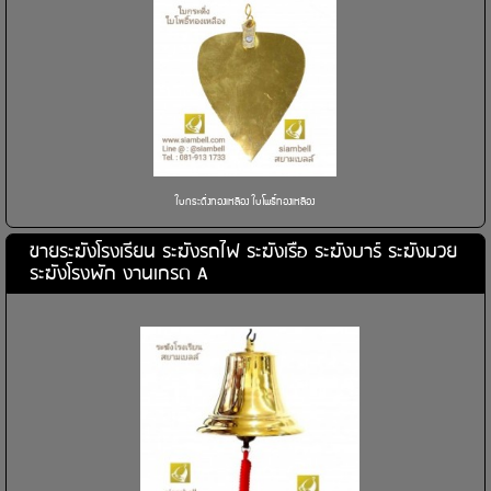
ใบกระดิ่งทองเหลือง ใบโพธิ์ทองเหลือง
ขายระฆังโรงเรียน ระฆังรถไฟ ระฆังเรือ ระฆังบาร์ ระฆังมวย
ระฆังโรงพัก งานเกรด A