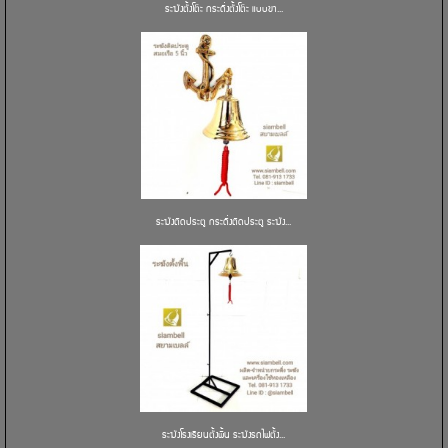
ระฆังตั้งโต๊ะ กระดิ่งตั้งโต๊ะ แบบขา...
ระฆังติดประตู กระดิ่งติดประตู ระฆัง...
ระฆังโรงเรียนตั้งพื้น ระฆังรถไฟตั้ง...