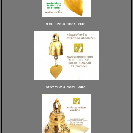
กระดิ่งทองเหลืองสัมฤทธิ์ลงหิน ลายเก...
กระดิ่งทองเหลืองสัมฤทธิ์ลงหิน ลายเก...