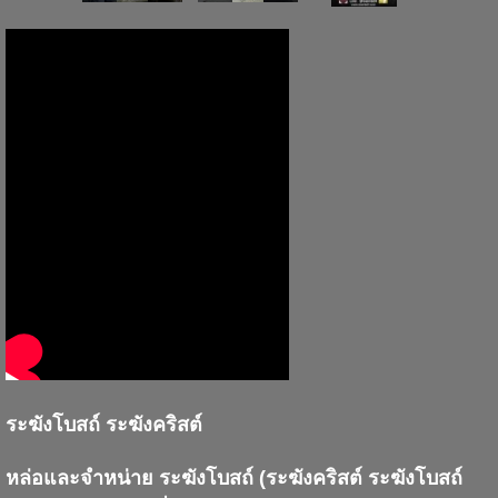
ระฆังโบสถ์ ระฆังคริสต์
หล่อและจำหน่าย ระฆังโบสถ์ (ระฆังคริสต์ ระฆังโบสถ์