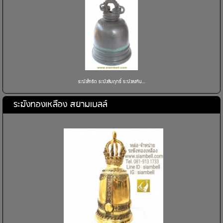
ระฆังสำริด ระฆังสัมฤทธิ์ ระฆังลงหิน...
ระฆังทองเหลือง สยามเบลล์