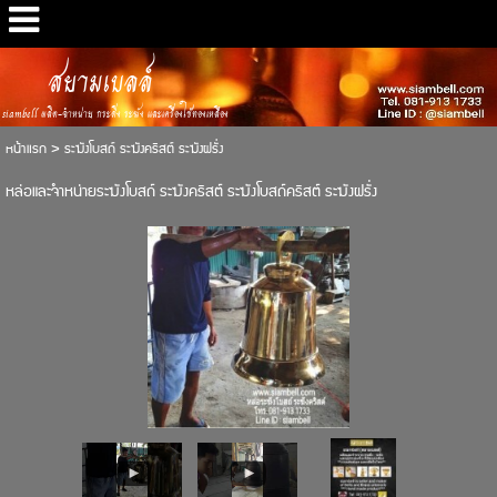
สยามเบลล์
siambell ผลิต-จำหน่าย กระดิ่ง ระฆัง และเครื่องใช้ทองเหลือง
หน้าแรก
>
ระฆังโบสถ์ ระฆังคริสต์ ระฆังฝรั่ง
หล่อและจำหน่ายระฆังโบสถ์ ระฆังคริสต์ ระฆังโบสถ์คริสต์ ระฆังฝรั่ง