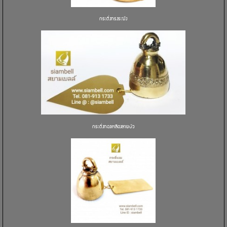
กระดิ่งทรงระฆัง
กระดิ่งทองเหลืองลายบัว