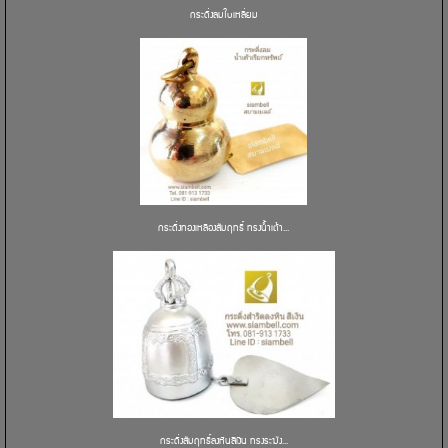
กระดิ่งลมใบเหลี่ยม
กระดิ่งทองเหลืองสัมฤทธิ์ ทรงน้ำเต้า...
กระดิ่งสัมฤทธิ์ลงหินสีเงิน ทรงระฆัง...