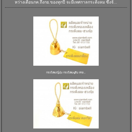
หว่างเดือนกค.ถึงกย.ของทุกปี จะมีเทศกาลกระดิ่งลม ซึ่งจั...
กระดิ่งลมญี่ปุ่น กระดิ่งลมฟูริน ลาย...