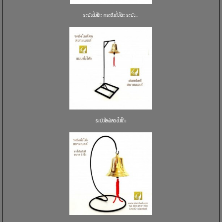
ระฆังตั้งโต๊ะ กระดิ่งตั้งโต๊ะ ระฆัง...
ระฆังไลฟ์สดตั้งโต๊ะ