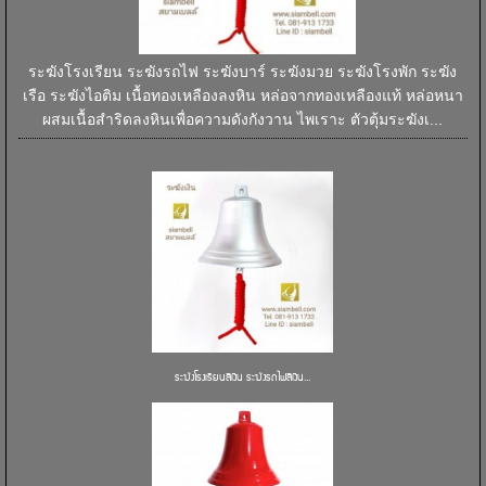
ระฆังโรงเรียน ระฆังรถไฟ ระฆังบาร์ ระฆังมวย ระฆังโรงพัก ระฆัง
เรือ ระฆังไอติม เนื้อทองเหลืองลงหิน หล่อจากทองเหลืองแท้ หล่อหนา
ผสมเนื้อสำริดลงหินเพื่อความดังกังวาน ไพเราะ ตัวตุ้มระฆังเ...
ระฆังโรงเรียนสีเงิน ระฆังรถไฟสีเงิน...