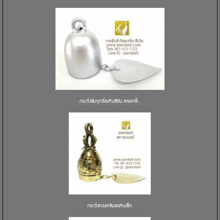
กระดิ่งสัมฤทธิ์ลงหินสีเงิน ลายเกลี้...
กระดิ่งทองเหลืองลงหินเล็ก