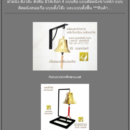
ฝาผนัง ตั้งโต๊ะ ตั้งพื้น มีให้เลือก 4 แบบคือ แบบติดผนังขาเหล็ก แบบ
ติดผนังสมอเรือ แบบตั้งโต๊ะ และแบบตั้งพื้น ***สินค้า...
ที่แขวนระฆังขาเหล็กสยามเบลล์