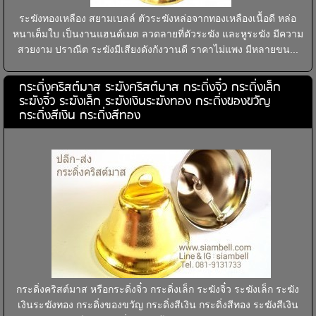
ระฆังทองเหลือง สยามเบลล์ ตัวระฆังหล่อจากทองเหลืองเนื้อดี หล่อ
หนาเต็มใบ เป็นงานแฮนด์เมด ลวดลายที่ตัวระฆัง และหูระฆัง มีความ
สวยงาม ปราณีต ระฆังมีเสียงดังกังวานดี ราคาไม่แพง มีหลายขน...
กระดิ่งคริสต์มาส ระฆังคริสต์มาส กระดิ่งจิ๋ว กระดิ่งเล็ก
ระฆังจิ๋ว ระฆังเล็ก ระฆังเงินระฆังทอง กระดิ่งของขวัญ
กระดิ่งสีเงิน กระดิ่งสีทอง
กระดิ่งคริสต์มาส หรือกระดิ่งจิ๋ว กระดิ่งเล็ก ระฆังจิ๋ว ระฆังเล็ก ระฆัง
เงินระฆังทอง กระดิ่งของขวัญ กระดิ่งสีเงิน กระดิ่งสีทอง ระฆังสีเงิน