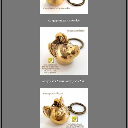
พวงกุญแจกระพรวนทองเหลือง
พวงกุญแจกระดิ่งหมา พวงกุญแจกระดิ่งน...