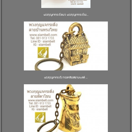
พวงกุญแจกระดิ่งแมว พวงกุญแจกระดิ่งน...
พวงกุญแจกระดิ่ง ทองเหลืองสยามเบลล์ ...