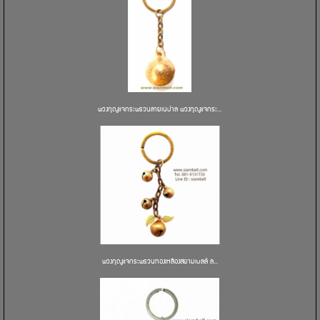
พวงกุญแจกระพรวนลายเนปาล พวงกุญแจกระ...
พวงกุญแจกระพรวนทองเหลืองสยามเบลล์ ล...