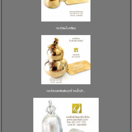
กระดิ่งลมใบเหลี่ยม
กระดิ่งทองเหลืองสัมฤทธิ์ ทรงน้ำเต้า...