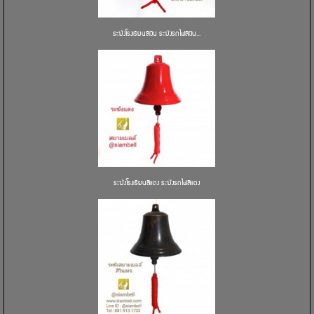
ระฆังโรงเรียนสีเงิน ระฆังรถไฟสีเงิน...
ระฆังโรงเรียนสีแดง ระฆังรถไฟสีแดง