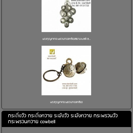
พวงกุญแจกระพรวนทองเหลืองสยามเบลล์ ล...
พวงกุญแจกระพรวนทองเหลือง
กระดิ่งวัว กระดิ่งควาย ระฆังวัว ระฆังควาย กระพรวนวัว
กระพรวนควาย cowbell