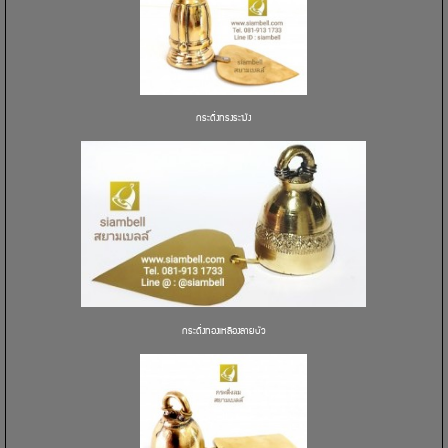
กระดิ่งทรงระฆัง
กระดิ่งทองเหลืองลายบัว