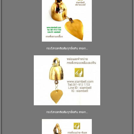
กระดิ่งทองเหลืองสัมฤทธิ์ลงหิน ลายเก...
กระดิ่งทองเหลืองสัมฤทธิ์ลงหิน ลายเก...