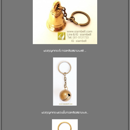
พวงกุญแจกระดิ่ง ทองเหลืองสยามเบลล์ ...
พวงกุญแจกระพรวนยิ้มทองเหลืองสยามเบล...