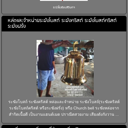
ระฆังโรงเรียนสีวินเทจ
หล่อและจำหน่ายระฆังโบสถ์ ระฆังคริสต์ ระฆังโบสถ์คริสต์
ระฆังฝรั่ง
ระฆังโบสถ์ ระฆังคริสต์ หล่อและจำหน่าย ระฆังโบสถ์(ระฆังคริสต์
ระฆังโบสถ์คริสต์ หรือระฆังฝรั่ง) หรือ Church bell ระฆังหล่อจาก
สำริดเนื้อดี เป็นงานแฮนด์เมด ปราณีตสวยงาม เสียงดังกังวาน ...