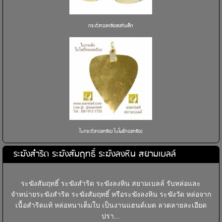
กระดิ่งทองเหลืองลงหินเล็ก
ใบกระดิ่งทองเหลือง ใบโพธิ์ทองเหลือง
ระฆังสำริด ระฆังสัมฤทธิ์ ระฆังลงหิน สยามเบลล์
ระฆังสัมฤทธิ์ ระฆังสำริด ระฆังลงหิน สยามเบลล์ รับหล่อและ
จำหน่ายระฆังสำริด ระฆังสัมฤทธิ์ หรือระฆังลงหิน ระฆังวัด หล่อจาก
เนื้อสำริดแท้ หล่อหนาเต็มใบ เป็นงานแฮนด์เมด ลวดลายละเอียด
ปรา...