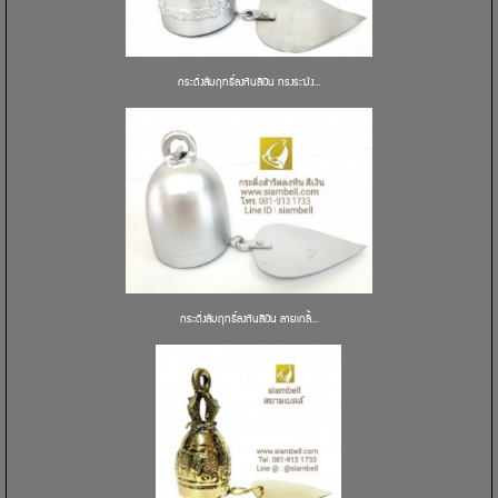
กระดิ่งสัมฤทธิ์ลงหินสีเงิน ทรงระฆัง...
กระดิ่งสัมฤทธิ์ลงหินสีเงิน ลายเกลี้...