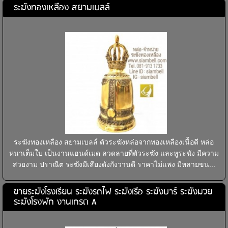
ระฆังทองเหลือง สยามเบลล์
ระฆังทองเหลือง สยามเบลล์ ตัวระฆังหล่อจากทองเหลืองเนื้อดี หล่อ
หนาเต็มใบ เป็นงานแฮนด์เมด ลวดลายที่ตัวระฆัง และหูระฆัง มีความ
สวยงาม ปราณีต ระฆังมีเสียงดังกังวานดี ราคาไม่แพง มีหลายขน...
ขายระฆังโรงเรียน ระฆังรถไฟ ระฆังเรือ ระฆังบาร์ ระฆังมวย
ระฆังโรงพัก งานเกรด A