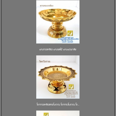
พานทองเหลือง พานผลไม้ พานพวงมาลัย
โตกทองเหลืองลายโบราณ โตกทรงโบราณ โต...