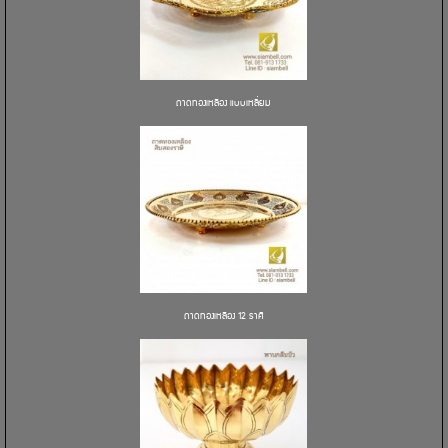
ถาดทองเหลือง แบบเหลี่ยม
ถาดทองเหลือง 12 ราศี