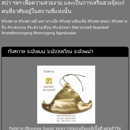
สปา ฯลฯ เพื่อความสวยงาม และเป็นการเสริมฮวงจุ้ยแก่
คนที่อาศัยอยู๋ในสถานที่แห่งนั้น
#กังสดาล #กังสดาลค้างคาวกางปีก #กังสดาลอินเดีย #กังสดาลพม่า #กังสดาล
จีน #ระฆังแบน #ระฆังวงเดือน #ระฆังพม่า #สยามเบลล์ #siambell
#metalbronzegong #bronzegong #gandsadan
กังสดาล ระฆังแบน ระฆังวงเดือน ระฆังพม่า
กังสดาล (Bronnze Gong) หล่อจากทองเหลืองแท้เนื้อดี ผสมสำริด