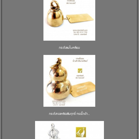
กระดิ่งลมใบเหลี่ยม
กระดิ่งทองเหลืองสัมฤทธิ์ ทรงน้ำเต้า...