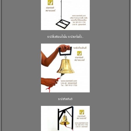
ระฆังโรงเรียนตั้งพื้น ระฆังรถไฟตั้ง...
ระฆังถือเดินตี