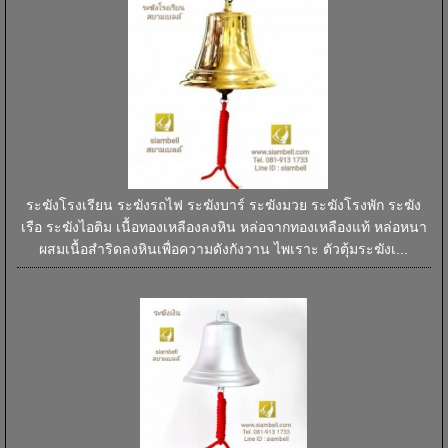
ระฆังโรงเรียน ระฆังรถไฟ ระฆังบาร์ ระฆังมวย ระฆังโรงพัก ระฆัง
เรือ ระฆังไอติม เนื้อทองเหลืองลงหิน หล่อจากทองเหลืองแท้ หล่อหนา
ผสมเนื้อสำริดลงหินเพื่อความดังกังวาน ไพเราะ ตัวตุ้มระฆังเ...