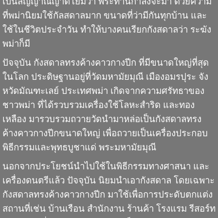
เป็นสัญญาณญาติโยมว่า พระท่านกำลังจะมา ด้วยความ
ที่พม่านิยมใช้กัลสดาลมาก ขนาดที่ว่ามีกันทุกบ้าน และ
ใช้ในชีวิตประจำวัน ทำให้บางคนเรียกกังสดาลว่า
ระฆัง
พม่า
ก็มี
ปัจจุบัน กังสดาลทรงค้างคาวกางปีก ที่มีขนาดใหญ่ที่สุด
ในโลก ประดิษฐานอยู่ที่วัดมหามัยมุณี เมืองอมรปุระ จัง
หวัดมัณฑะเลย์ ประเทศพม่า เกิดจากความศรัทธาของ
ชาวพม่า ที่ได้รวบรวมเครื่องใช้โลหะสำริด และทอง
เหลือง มารวบรวมถวายวัดนำมาหล่อเป็นกังสดาลทรง
ค้างคาวกางปีกขนาดใหญ่ เพื่อถวายเป็นเครื่องประกอบ
พิธีกรรมและพุทธบูชาแด่ พระมหามัยมุณี
นอกจากประโยชน์นำไปใช้ในพิธีกรรมทางศาสนา และ
เครื่องดนตรีแล้ว ปัจจุบัน นิยมนำเอา
กังสดาล
โดยเฉพาะ
กังสดาลทรงค้างคาวกางปีก มาใช้เพื่อการประดับตกแต่ง
สถานที่เช่น บ้านเรือน สำนักงาน ร้านค้า โรงแรม รีสอร์ท