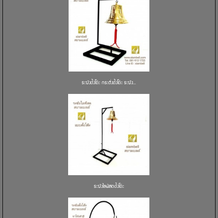
ระฆังตั้งโต๊ะ กระดิ่งตั้งโต๊ะ ระฆัง...
ระฆังไลฟ์สดตั้งโต๊ะ