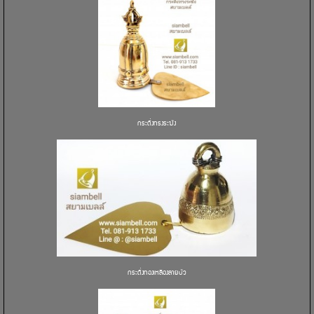
กระดิ่งทรงระฆัง
กระดิ่งทองเหลืองลายบัว