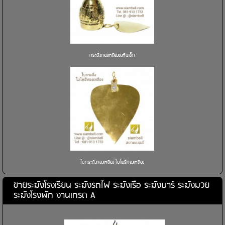
กระดิ่งทองเหลืองลงหินเล็ก
ใบกระดิ่งทองเหลือง ใบโพธิ์ทองเหลือง
ขายระฆังโรงเรียน ระฆังรถไฟ ระฆังเรือ ระฆังบาร์ ระฆังมวย
ระฆังโรงพัก งานเกรด A