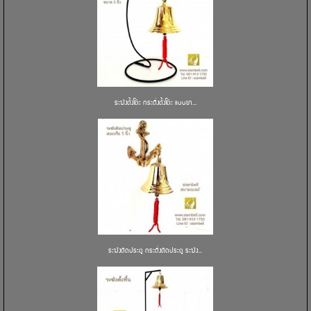
ระฆังตั้งโต๊ะ กระดิ่งตั้งโต๊ะ แบบขา...
ระฆังติดประตู กระดิ่งติดประตู ระฆัง...