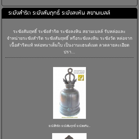
ระฆังสำริด ระฆังสัมฤทธิ์ ระฆังลงหิน สยามเบลล์
ระฆังสัมฤทธิ์ ระฆังสำริด ระฆังลงหิน สยามเบลล์ รับหล่อและ
จำหน่ายระฆังสำริด ระฆังสัมฤทธิ์ หรือระฆังลงหิน ระฆังวัด หล่อจาก
เนื้อสำริดแท้ หล่อหนาเต็มใบ เป็นงานแฮนด์เมด ลวดลายละเอียด
ปรา...
ระฆังสำริด ระฆังสัมฤทธิ์ ระฆังลงหิน...