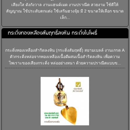
เสียงใส ดังกังวาล งานแฮนด์เมด งานปราณีต สวยงาม ใช้ตีให้
สัญญาณ ใช้ประดับตกแต่ง ใช้เสริมฮวงจุ้ย มี 2 ขนาดให้เลือก ขนาด
เล็ก...
กระดิ่งทองเหลืองสัมฤทธิ์ลงหิน กระดิ่งใบโพธิ์
กระดิ่งทองเหลืองสำริดลงหิน (กระดิ่งสัมฤทธิ์) สยามเบลล์ งานเกรด A
ตัวกระดิ่งหล่อจากทองเหลืองเนื้อดีผสมเนื้อสำริดลงหิน เพื่อความ
ไพเราะของเสียงกระดิ่ง หล่ออย่างหนา ด้วยความปราณีตแบบข...