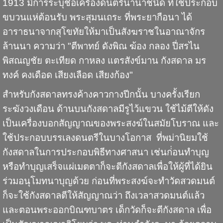
1913 มีการระบุชื่อเครื่องดนตรีนานาชนิด ที่ใช้ประกอบ
ขบวนแห่ต้อนรับ พระสุมนเถระ ที่พระยากือนา ได้
อาราธนาจากสุโขทัยให้มาเป็นสังฆราชในอาณาจักร
ล้านนา ความว่า "ตีพาทย์ ดังพิณ ฆ้อง กลอง ปี่สรไน
พิสณญชัย ตะเทียด กาหลง แตรสังข์มาน กังสดาล มร
ทงค์ คงเดือด เสียงเลือด เสียงก้อง"
สำหรับกังสดาลทรงค้างคาวกางปีกนั้น บางครั้งเรียก
ระฆังวงเดือน
ด้านบนกังสดาลมีรูไว้แขวน ใช้ไม้ตีให้ดัง
เป็นเครื่องบอกสัญญาณของพระสงฆ์ในสมัยโบราณ และ
ใช้ประกอบบรรเลงดนตรีในบางโอกาส ที่พม่านิยมใช้
กังสดาลในการประกอบพิธีทางศาสนา เช่นก่่อนทำบุญ
หรือทำบุญเสร็จแผ่เมตตาก็จะตีกังสดาลเพื่อให้ผู้ที่ได้ยิน
ร่วมอนุโมทนาบุญด้วย ก่อนที่พระสงฆ์จะทำวัดสวดมนต์
ก็จะใช้กังสดาลตีให้สัญญาณว่า ถึงเวลาสวดมนต์แล้ว
และตอนพระออกบิณฑบาตร เด็กวัดก็จะตีกังสดาล เพื่อ