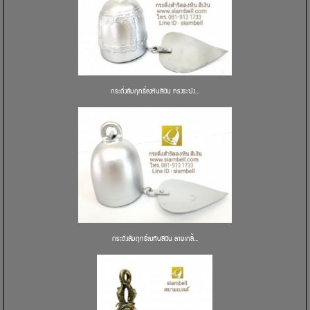
กระดิ่งสัมฤทธิ์ลงหินสีเงิน ทรงระฆัง...
กระดิ่งสัมฤทธิ์ลงหินสีเงิน ลายเกลี้...