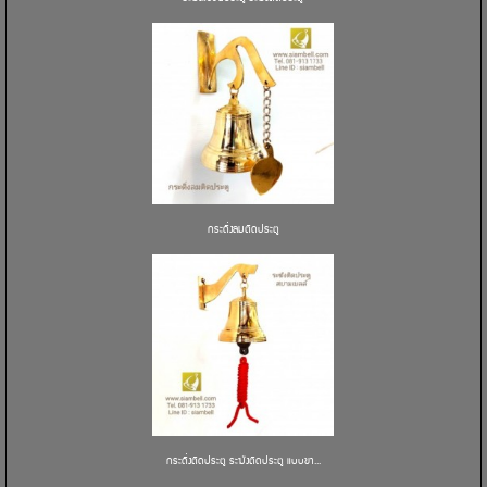
กระดิ่งลมติดประตู
กระดิ่งติดประตู ระฆังติดประตู แบบขา...