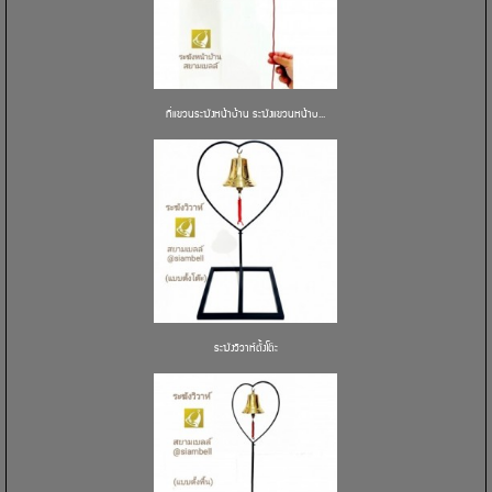
ที่แขวนระฆังหน้าบ้าน ระฆังแขวนหน้าบ...
ระฆังวิวาห์ตั้งโต๊ะ