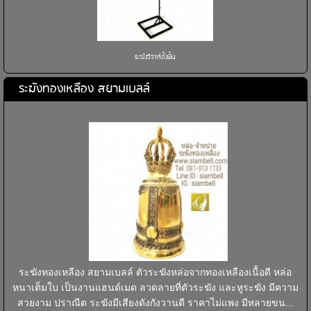
ระฆังวิวาห์ตั้งพื้น
ระฆังทองเหลือง สยามเบลล์
ระฆังทองเหลือง สยามเบลล์ ตัวระฆังหล่อจากทองเหลืองเนื้อดี หล่อ
หนาเต็มใบ เป็นงานแฮนด์เมด ลวดลายที่ตัวระฆัง และหูระฆัง มีความ
สวยงาม ปราณีต ระฆังมีเสียงดังกังวานดี ราคาไม่แพง มีหลายขน...