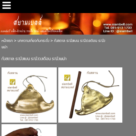
สยามเบลล์
siambell ผลิต-จำหน่าย กระดิ่ง ระฆัง และเครื่องใช้ทองเหลือง
หน้าแรก
>
บทความเกี่ยวกับกระดิ่ง
>
กังสดาล ระฆังแบน ระฆังวงเดือน ระฆัง
พม่า
กังสดาล ระฆังแบน ระฆังวงเดือน ระฆังพม่า