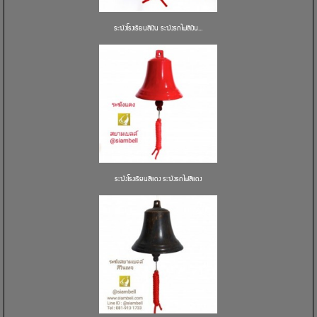
ระฆังโรงเรียนสีเงิน ระฆังรถไฟสีเงิน...
ระฆังโรงเรียนสีแดง ระฆังรถไฟสีแดง