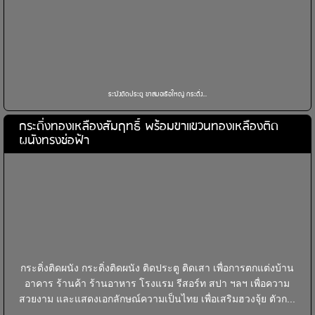
ระฆังติดประตู ขาสมอเรือใหญ่ กระดิ่ง...
กระดิ่งทองเหลืองสัมฤทธิ์ พร้อมขาแขวนทองเหลืองติด
ผนังทรงช่อฟ้า
กระดิ่งติดผนัง กระดิ่งติดผนัง ติดประตู ติดเสา เพื่อการตกแต่งบ้าน
อาคาร ร้านค้า ร้านอาหาร โรงแรม รีสอร์ท สปา ฯลฯ เพื่อความ
สวยงาม และแสดงเอกลักษณ์ความเป็นไทย เพื่อเสริมฮวงจุ้ย ตัวก...