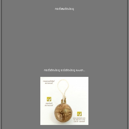
กระดิ่งลมติดประตู
กระดิ่งติดประตู ระฆังติดประตู แบบขา...