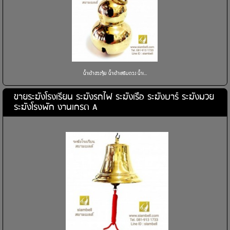
น้ำเต้าฮวงจุ้ย น้ำเต้าเสริมดวง น้ำเ...
ขายระฆังโรงเรียน ระฆังรถไฟ ระฆังเรือ ระฆังบาร์ ระฆังมวย
ระฆังโรงพัก งานเกรด A