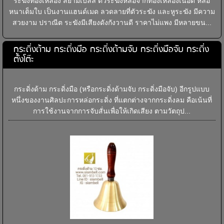
ระฆังทองเหลือง สยามเบลล์ ตัวระฆังหล่อจากทองเหลืองเนื้อดี หล่อ
หนาเต็มใบ เป็นงานแฮนด์เมด ลวดลายที่ตัวระฆัง และหูระฆัง มีความ
สวยงาม ปราณีต ระฆังมีเสียงดังกังวานดี ราคาไม่แพง มีหลายขน...
กระดิ่งด้าม กระดิ่งมือ กระดิ่งด้ามจับ กระดิ่งมือจับ กระดิ่ง
ตั้งโต๊ะ
กระดิ่งด้าม กระดิ่งมือ (หรือกระดิ่งด้ามจับ กระดิ่งมือจับ) อีกรูปแบบ
หนึ่งของงานศิลปะการหล่อกระดิ่ง ที่แตกต่างจากกระดิ่งลม คือเน้นที่
การใช้งานจากการจับสั่นเพื่อให้เกิดเสียง ตามวัตถุป...