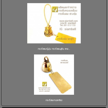
กระดิ่งลมญี่ปุ่น กระดิ่งลมฟูริน ลาย...
กระดิ่งลมทองเหลือง