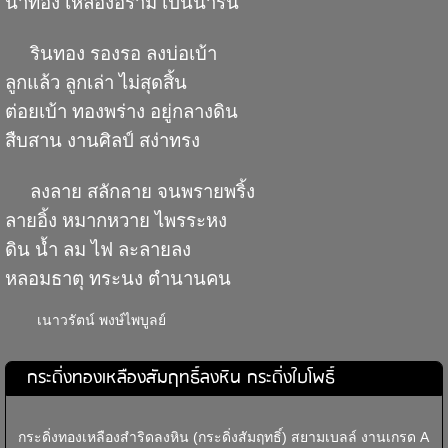
น้ำทอง เหลืองอร่าม เป็นน้ำริน
รินทอง รองรอ ลงบ่อเบ้า
ลูกแล้ว ลูกเล่า ไม่สุดสิ้น
ต่อยเบ้า ทองพร่าง อยู่กลางดิน
สืบสาน งานศิลป์ สง่าทรง
ลงลาย สลักลาย จนพรายพริ้ง
ลายอิ้ง หมากหวาย ไพรระหง
ดิน น้ำ ลม ไฟ ละลายลง
หลอมธาตุ ทระนง ตำนานคน
เนาวรัตน์ พงษ์ไพบูลย์
กระดิ่งทองเหลืองสัมฤทธิ์ลงหิน กระดิ่งใบโพธิ์
กระดิ่งทองเหลืองสำริดลงหิน (กระดิ่งสัมฤทธิ์) สยามเบลล์ งานเกรด A