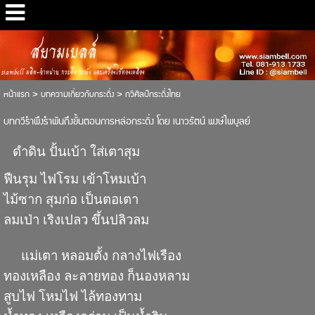
สยามเบลล์
siambell ผลิต-จำหน่าย กระดิ่ง ระฆัง และเครื่องใช้ทองเหลือง
หน้าแรก
>
บทความเกี่ยวกับกระดิ่ง
>
กวีศิลป์กระดิ่งไทย
บทกวีรำพึงรำพันถึงขั้นตอนการหล่อกระดิ่ง โดย เนาวรัตน์ พงษ์ไพบูลย์
ดำดิน ปั้นเบ้า ใส่เตาสุม
ฟืนรุม ไฟโรม เข้าโหมเบ้า
ไม้ซาก สุมก่อ เป็นตอเตา
ลมเป่า เริงเปลว ขึ้นปลิวลม
แม่เตา หลอมตั้ง กลางไฟเรือง
ทองเหลือง ละลายทอง ก็นองหลาม
สูบไฟ โหมไฟ ไล้ทองทาม