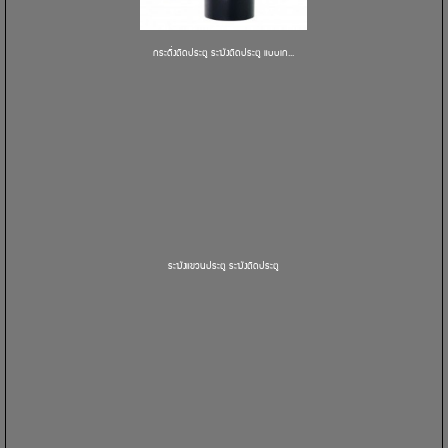
กระดิ่งติดประตู ระฆังติดประตู แบบเก...
ระฆังแขวนประตู ระฆังติดประตู