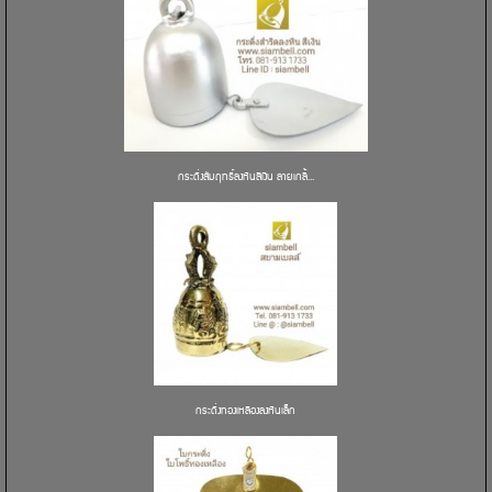
กระดิ่งสัมฤทธิ์ลงหินสีเงิน ลายเกลี้...
กระดิ่งทองเหลืองลงหินเล็ก