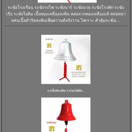
ระฆังโรงเรียน ระฆังรถไฟ ระฆังบาร์ ระฆังมวย ระฆังโรงพัก ระฆัง
เรือ ระฆังไอติม เนื้อทองเหลืองลงหิน หล่อจากทองเหลืองแท้ หล่อหนา
ผสมเนื้อสำริดลงหินเพื่อความดังกังวาน ไพเราะ ตัวตุ้มระฆังเ...
ระฆังโรงเรียนสีเงิน ระฆังรถไฟสีเงิน...