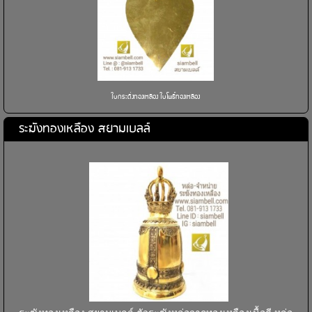
ใบกระดิ่งทองเหลือง ใบโพธิ์ทองเหลือง
ระฆังทองเหลือง สยามเบลล์